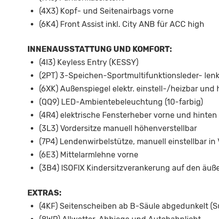
(4X3) Kopf- und Seitenairbags vorne
(6K4) Front Assist inkl. City ANB für ACC high
INNENAUSSTATTUNG UND KOMFORT:
(4I3) Keyless Entry (KESSY)
(2PT) 3-Speichen-Sportmultifunktionsleder- len
(6XK) Außenspiegel elektr. einstell-/heizbar un
(QQ9) LED-Ambientebeleuchtung (10-farbig)
(4R4) elektrische Fensterheber vorne und hinten
(3L3) Vordersitze manuell höhenverstellbar
(7P4) Lendenwirbelstütze, manuell einstellbar in
(6E3) Mittelarmlehne vorne
(3B4) ISOFIX Kindersitzverankerung auf den äuß
EXTRAS:
(4KF) Seitenscheiben ab B-Säule abgedunkelt (S