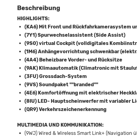
Beschreibung
HIGHLIGHTS:
(KA6) Mit Front und Rückfahrkamerasystem u
(7Y1) Spurwechselassistent (Side Assist)
(9S0) virtual Cockpit (volldigitales Kombiins
(1M6) Anhängevorrichtung schwenkbar (elektr.
(4A4) Beheizbare Vorder- und Rücksitze
(9AK) Klimaautomatik (Climatronic mit Staulu
(3FU) Grossdach-System
(9VS) Soundpaket ""branded""
(4E6) Komfortöffnung mit elektrischer Heckkl
(8IU) LED- Hauptscheinwerfer mit variabler L
(QR9) Verkehrszeichenerkennung
MULTIMEDIA UND KOMMUNIKATION:
(9WJ) Wired & Wireless Smart Link+ (Navigation