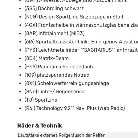
(8WP) Allwetter, Abbiege und Autobahnlicht
(3S5) Dachreling schwarz
(N0G) Design SportLine Sitzbezüge in Stoff
(4GX) Frontscheibe in Wärmeschutzglas beheizb
(8AR) Infotainment (MIB3)
(6I6) Spurhalteassistent inkl. Emergency Assist 
(PY3) Leichtmetallräder ""SAGITARIUS"" anthrazit 
(8G4) Matrix-Beam
(PK6) Panorama Schiebedach
(1G9) platzsparendes Notrad
(8X1) Scheinwerferreinigungsanlage
(8N6) Licht-/ Regensensor
(TJ) SportLine
(R6I) Technology 9,2"" Navi Plus (Web Radio)
Räder & Technik
Lautstärke externes Rollgeräusch der Reifen