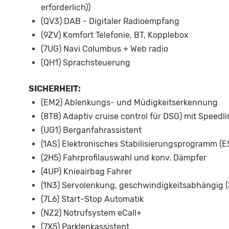
erforderlich))
(QV3) DAB - Digitaler Radioempfang
(9ZV) Komfort Telefonie, BT, Kopplebox
(7UG) Navi Columbus + Web radio
(QH1) Sprachsteuerung
SICHERHEIT:
(EM2) Ablenkungs- und Müdigkeitserkennung
(8T8) Adaptiv cruise control für DSG) mit Speedli
(UG1) Berganfahrassistent
(1AS) Elektronisches Stabilisierungsprogramm (E
(2H5) Fahrprofilauswahl und konv. Dämpfer
(4UP) Knieairbag Fahrer
(1N3) Servolenkung, geschwindigkeitsabhängig (
(7L6) Start-Stop Automatik
(NZ2) Notrufsystem eCall+
(7X5) Parklenkassistent