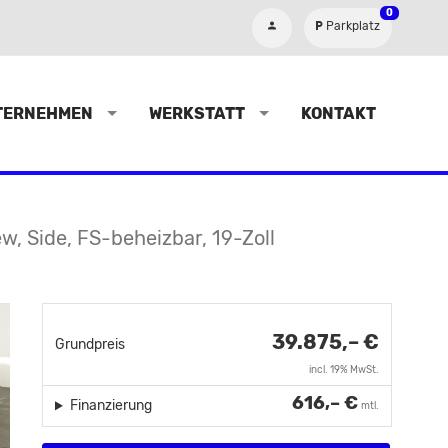
0
Parkplatz
TERNEHMEN
WERKSTATT
KONTAKT
w, Side, FS-beheizbar, 19-Zoll
39.875,– €
Grundpreis
incl. 19% MwSt.
616,– €
Finanzierung
mtl.