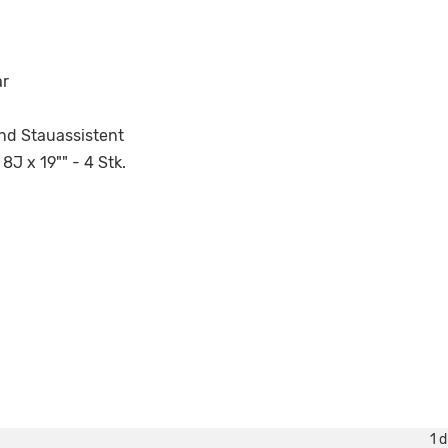
ar
und Stauassistent
8J x 19"" - 4 Stk.
1 