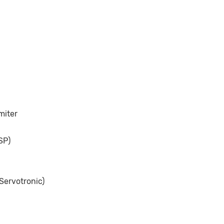
miter
SP)
Servotronic)