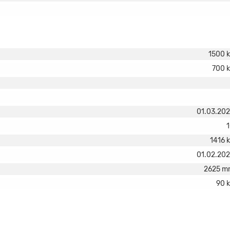
1500 
700 
01.03.20
1416 
01.02.20
2625 m
90 