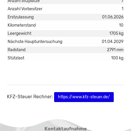
Anzahl Sitzplätze
7
Anzahl Vorbesitzer
1
Erstzulassung
01.06.2026
Kilometerstand
10
Leergewicht
1705 kg
Nächste Hauptuntersuchung
01.04.2029
Radstand
2791 mm
Stützlast
100 kg
KFZ-Steuer Rechner:
https://www.kfz-steuer.de/
Kontaktaufnahme