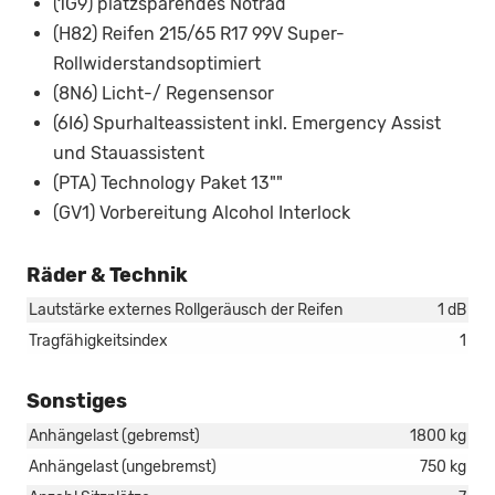
(1G9) platzsparendes Notrad
(H82) Reifen 215/65 R17 99V Super-
Rollwiderstandsoptimiert
(8N6) Licht-/ Regensensor
(6I6) Spurhalteassistent inkl. Emergency Assist
und Stauassistent
(PTA) Technology Paket 13""
(GV1) Vorbereitung Alcohol Interlock
Räder & Technik
Lautstärke externes Rollgeräusch der Reifen
1 dB
Tragfähigkeitsindex
1
Sonstiges
Anhängelast (gebremst)
1800 kg
Anhängelast (ungebremst)
750 kg