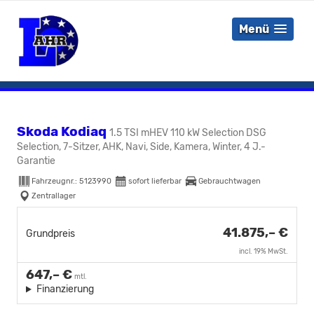
Menü
Skoda Kodiaq
1.5 TSI mHEV 110 kW Selection DSG
Selection, 7-Sitzer, AHK, Navi, Side, Kamera, Winter, 4 J.-
Garantie
Fahrzeugnr.:
5123990
sofort lieferbar
Gebrauchtwagen
Zentrallager
41.875,– €
Grundpreis
incl. 19% MwSt.
647,– €
mtl.
Finanzierung