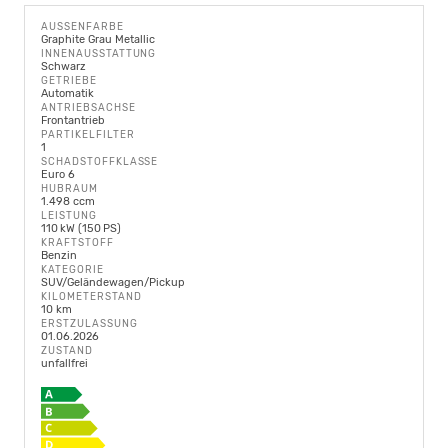
AUSSENFARBE
Graphite Grau Metallic
INNENAUSSTATTUNG
Schwarz
GETRIEBE
Automatik
ANTRIEBSACHSE
Frontantrieb
PARTIKELFILTER
1
SCHADSTOFFKLASSE
Euro 6
HUBRAUM
1.498 ccm
LEISTUNG
110 kW (150 PS)
KRAFTSTOFF
Benzin
KATEGORIE
SUV/Geländewagen/Pickup
KILOMETERSTAND
10 km
ERSTZULASSUNG
01.06.2026
ZUSTAND
unfallfrei