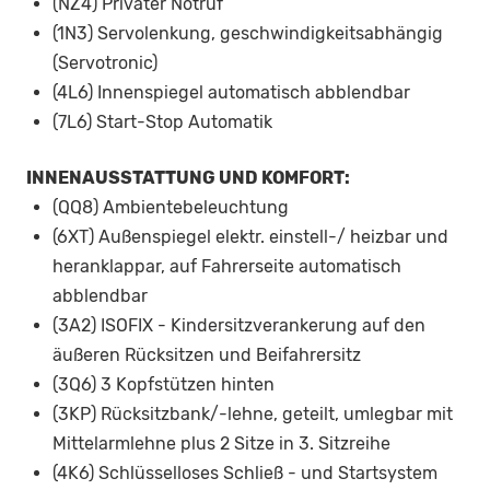
(NZ4) Privater Notruf
(1N3) Servolenkung, geschwindigkeitsabhängig
(Servotronic)
(4L6) Innenspiegel automatisch abblendbar
(7L6) Start-Stop Automatik
INNENAUSSTATTUNG UND KOMFORT:
(QQ8) Ambientebeleuchtung
(6XT) Außenspiegel elektr. einstell-/ heizbar und
heranklappar, auf Fahrerseite automatisch
abblendbar
(3A2) ISOFIX - Kindersitzverankerung auf den
äußeren Rücksitzen und Beifahrersitz
(3Q6) 3 Kopfstützen hinten
(3KP) Rücksitzbank/-lehne, geteilt, umlegbar mit
Mittelarmlehne plus 2 Sitze in 3. Sitzreihe
(4K6) Schlüsselloses Schließ - und Startsystem