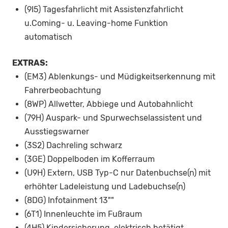
(9I5) Tagesfahrlicht mit Assistenzfahrlicht
u.Coming- u. Leaving-home Funktion
automatisch
EXTRAS:
(EM3) Ablenkungs- und Müdigkeitserkennung mit
Fahrerbeobachtung
(8WP) Allwetter, Abbiege und Autobahnlicht
(79H) Auspark- und Spurwechselassistent und
Ausstiegswarner
(3S2) Dachreling schwarz
(3GE) Doppelboden im Kofferraum
(U9H) Extern, USB Typ-C nur Datenbuchse(n) mit
erhöhter Ladeleistung und Ladebuchse(n)
(8DG) Infotainment 13""
(6T1) Innenleuchte im Fußraum
(4H5) Kindersicherung, elektrisch betätigt