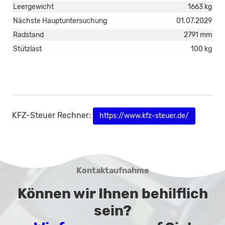
Leergewicht
1663 kg
Nächste Hauptuntersuchung
01.07.2029
Radstand
2791 mm
Stützlast
100 kg
KFZ-Steuer Rechner:
https://www.kfz-steuer.de/
Kontaktaufnahme
Können wir Ihnen behilflich
sein?