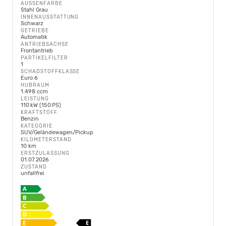
AUSSENFARBE
Stahl Grau
INNENAUSSTATTUNG
Schwarz
GETRIEBE
Automatik
ANTRIEBSACHSE
Frontantrieb
PARTIKELFILTER
1
SCHADSTOFFKLASSE
Euro 6
HUBRAUM
1.498 ccm
LEISTUNG
110 kW (150 PS)
KRAFTSTOFF
Benzin
KATEGORIE
SUV/Geländewagen/Pickup
KILOMETERSTAND
10 km
ERSTZULASSUNG
01.07.2026
ZUSTAND
unfallfrei