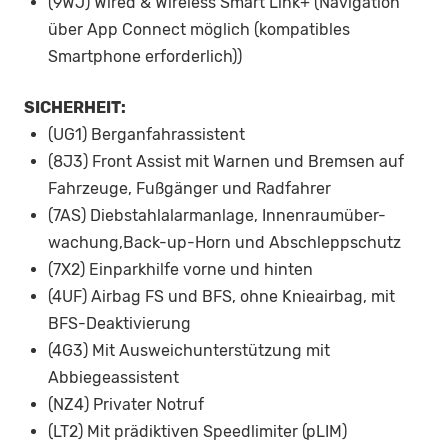
(9WJ) Wired & Wireless Smart Link+ (Navigation
über App Connect möglich (kompatibles
Smartphone erforderlich))
SICHERHEIT:
(UG1) Berganfahrassistent
(8J3) Front Assist mit Warnen und Bremsen auf
Fahrzeuge, Fußgänger und Radfahrer
(7AS) Diebstahlalarmanlage, Innenraumüber-
wachung,Back-up-Horn und Abschleppschutz
(7X2) Einparkhilfe vorne und hinten
(4UF) Airbag FS und BFS, ohne Knieairbag, mit
BFS-Deaktivierung
(4G3) Mit Ausweichunterstützung mit
Abbiegeassistent
(NZ4) Privater Notruf
(LT2) Mit prädiktiven Speedlimiter (pLIM)