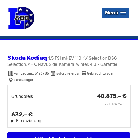
Menü
Skoda Kodiaq
1.5 TSI mHEV 110 kW Selection DSG
Selection, AHK, Navi, Side, Kamera, Winter, 4 J.- Garantie
Fahrzeugnr.:
5123986
sofort lieferbar
Gebrauchtwagen
Zentrallager
40.875,– €
Grundpreis
incl. 19% MwSt.
632,– €
mtl.
Finanzierung