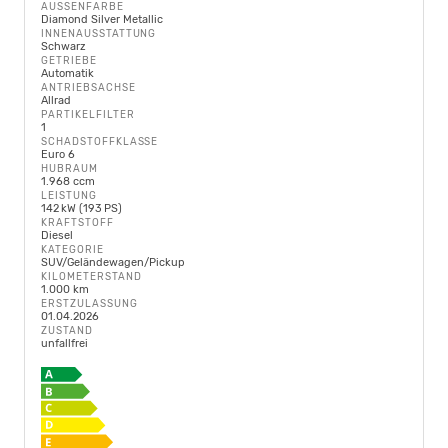
AUSSENFARBE
Diamond Silver Metallic
INNENAUSSTATTUNG
Schwarz
GETRIEBE
Automatik
ANTRIEBSACHSE
Allrad
PARTIKELFILTER
1
SCHADSTOFFKLASSE
Euro 6
HUBRAUM
1.968 ccm
LEISTUNG
142 kW (193 PS)
KRAFTSTOFF
Diesel
KATEGORIE
SUV/Geländewagen/Pickup
KILOMETERSTAND
1.000 km
ERSTZULASSUNG
01.04.2026
ZUSTAND
unfallfrei