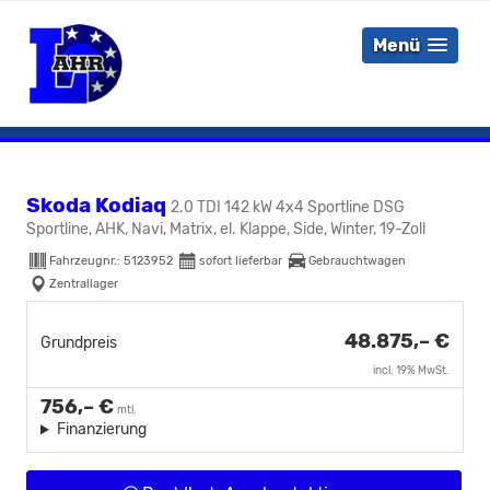
Menü
Skoda Kodiaq
2.0 TDI 142 kW 4x4 Sportline DSG
Sportline, AHK, Navi, Matrix, el. Klappe, Side, Winter, 19-Zoll
Fahrzeugnr.:
5123952
sofort lieferbar
Gebrauchtwagen
Zentrallager
48.875,– €
Grundpreis
incl. 19% MwSt.
756,– €
mtl.
Finanzierung