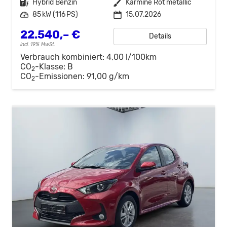
Kraftstoff
Hybrid Benzin
Außenfarbe
Karmine Rot metallic
Leistung
85 kW (116 PS)
15.07.2026
22.540,– €
Details
incl. 19% MwSt.
Verbrauch kombiniert:
4,00 l/100km
CO
-Klasse:
B
2
CO
-Emissionen:
91,00 g/km
2