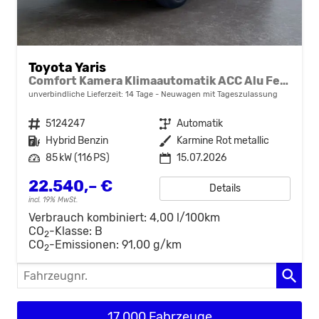
Toyota Yaris
Comfort Kamera Klimaautomatik ACC Alu Felgen NSW
unverbindliche Lieferzeit:
14 Tage
Neuwagen mit Tageszulassung
Fahrzeugnr.
5124247
Getriebe
Automatik
Kraftstoff
Hybrid Benzin
Außenfarbe
Karmine Rot metallic
Leistung
85 kW (116 PS)
15.07.2026
22.540,– €
Details
incl. 19% MwSt.
Verbrauch kombiniert:
4,00 l/100km
CO
-Klasse:
B
2
CO
-Emissionen:
91,00 g/km
2
Fahrzeugnr.
17.000 Fahrzeuge