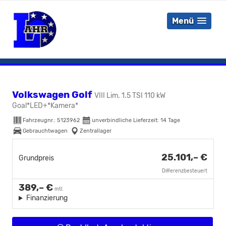
Menü
Volkswagen Golf
VIII Lim. 1.5 TSI 110 kW
Goal*LED+*Kamera*
Fahrzeugnr.:
5123962
unverbindliche Lieferzeit:
14 Tage
Gebrauchtwagen
Zentrallager
25.101,– €
Grundpreis
Differenzbesteuert
389,– €
mtl.
Finanzierung