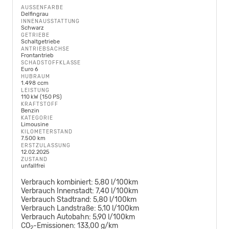
AUSSENFARBE
Delfingrau
INNENAUSSTATTUNG
Schwarz
GETRIEBE
Schaltgetriebe
ANTRIEBSACHSE
Frontantrieb
SCHADSTOFFKLASSE
Euro 6
HUBRAUM
1.498 ccm
LEISTUNG
110 kW (150 PS)
KRAFTSTOFF
Benzin
KATEGORIE
Limousine
KILOMETERSTAND
7.500 km
ERSTZULASSUNG
12.02.2025
ZUSTAND
unfallfrei
Verbrauch kombiniert:
5,80 l/100km
Verbrauch Innenstadt:
7,40 l/100km
Verbrauch Stadtrand:
5,80 l/100km
Verbrauch Landstraße:
5,10 l/100km
Verbrauch Autobahn:
5,90 l/100km
CO
-Emissionen:
133,00 g/km
2