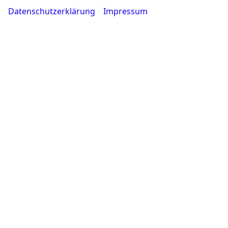
Datenschutzerklärung
Impressum
Montag bis Freitag
08:00-18:30 Uhr
Samstag
09:00-14:00 Uhr
Rufen Sie an