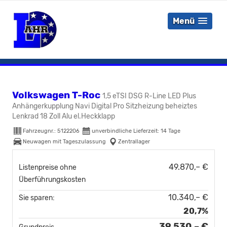
Menü
Volkswagen T-Roc
1,5 eTSI DSG R-Line LED Plus
Anhängerkupplung Navi Digital Pro Sitzheizung beheiztes
Lenkrad 18 Zoll Alu el.Heckklapp
Fahrzeugnr.:
5122206
unverbindliche Lieferzeit:
14 Tage
Neuwagen mit Tageszulassung
Zentrallager
49.870,– €
Listenpreise ohne
Überführungskosten
10.340,– €
Sie sparen:
20,7%
39.530,– €