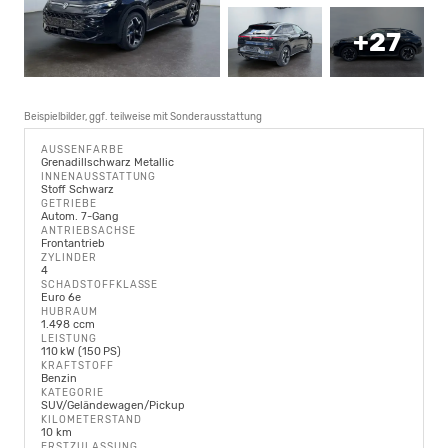
+27
Beispielbilder, ggf. teilweise mit Sonderausstattung
AUSSENFARBE
Grenadillschwarz Metallic
INNENAUSSTATTUNG
Stoff Schwarz
GETRIEBE
Autom. 7-Gang
ANTRIEBSACHSE
Frontantrieb
ZYLINDER
4
SCHADSTOFFKLASSE
Euro 6e
HUBRAUM
1.498 ccm
LEISTUNG
110 kW (150 PS)
KRAFTSTOFF
Benzin
KATEGORIE
SUV/Geländewagen/Pickup
KILOMETERSTAND
10 km
ERSTZULASSUNG