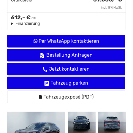
Grundpreis
incl. 19% MwSt.
612,– €
mtl.
Finanzierung
Per WhatsApp kontaktieren
Bestellung Anfragen
Jetzt kontaktieren
Fahrzeug parken
Fahrzeugexposé (PDF)