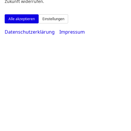
Zukunft widerrufen.
Alle akzeptieren
Einstellungen
Datenschutzerklärung
Impressum
Montag bis Freitag
08:00-18:30 Uhr
Samstag
09:00-14:00 Uhr
Rufen Sie an