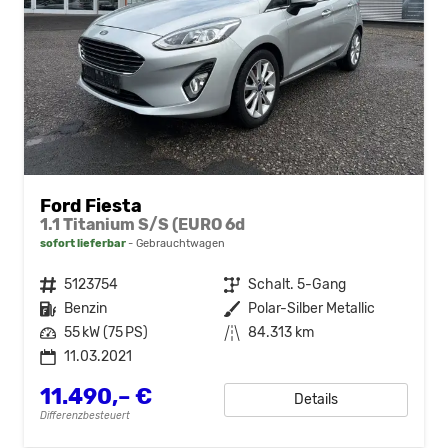
Ford Fiesta
1.1 Titanium S/S (EURO 6d
sofort lieferbar
Gebrauchtwagen
Fahrzeugnr.
5123754
Getriebe
Schalt. 5-Gang
Kraftstoff
Benzin
Außenfarbe
Polar-Silber Metallic
Leistung
55 kW (75 PS)
Kilometerstand
84.313 km
11.03.2021
11.490,– €
Details
Differenzbesteuert