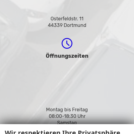
Osterfeldstr. 11
44339 Dortmund
Öffnungszeiten
Montag bis Freitag
08:00-18:30 Uhr
Samstag
09:00-14:00 Uhr
Wir respektieren Ihre Privatsphäre