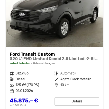
Ford Transit Custom
320 L1 FWD Limited Kombi 2.0 Limited, 9-Sitzer, Navi, FS-beheizbar, Side, Kamera, 4 J.-Garantie
sofort lieferbar
Gebrauchtwagen
Fahrzeugnr.
5123186
Getriebe
Automatik
Kraftstoff
Diesel
Außenfarbe
Agate Black Metallic
Leistung
125 kW (170 PS)
Kilometerstand
10 km
01.01.2026
45.875,– €
Details
incl. 19% MwSt.