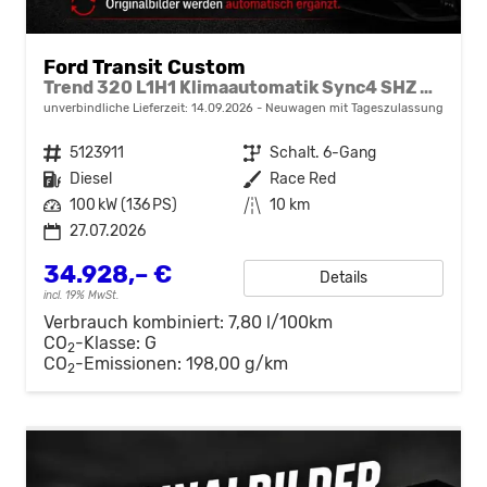
Ford Transit Custom
Trend 320 L1H1 Klimaautomatik Sync4 SHZ 2 x Einparkhilfe Kamera 5JG
unverbindliche Lieferzeit:
14.09.2026
Neuwagen mit Tageszulassung
Fahrzeugnr.
5123911
Getriebe
Schalt. 6-Gang
Kraftstoff
Diesel
Außenfarbe
Race Red
Leistung
100 kW (136 PS)
Kilometerstand
10 km
27.07.2026
34.928,– €
Details
incl. 19% MwSt.
Verbrauch kombiniert:
7,80 l/100km
CO
-Klasse:
G
2
CO
-Emissionen:
198,00 g/km
2