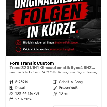
Ford Transit Custom
Trend 320 L1H1 Klimaautomatik Sync4 SHZ 2 x Einparkhilfe Kamera 5JG
unverbindliche Lieferzeit:
14.09.2026
Neuwagen mit Tageszulassung
Fahrzeugnr.
5123914
Getriebe
Schalt. 6-Gang
Kraftstoff
Diesel
Außenfarbe
Frozen Weiß
Leistung
100 kW (136 PS)
Kilometerstand
10 km
27.07.2026