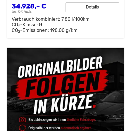
34.928,– €
Details
incl. 19% MwSt.
Verbrauch kombiniert:
7,80 l/100km
CO
-Klasse:
G
2
CO
-Emissionen:
198,00 g/km
2