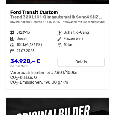
Ford Transit Custom
Trend 320 L1H1 Klimaautomatik Sync4 SHZ 2 x Einparkhilfe Kamera 5JG
unverbindliche Lieferzeit:
14.09.2026
Neuwagen mit Tageszulassung
Fahrzeugnr.
5123913
Getriebe
Schalt. 6-Gang
Kraftstoff
Diesel
Außenfarbe
Frozen Weiß
Leistung
100 kW (136 PS)
Kilometerstand
10 km
27.07.2026
34.928,– €
Details
incl. 19% MwSt.
Verbrauch kombiniert:
7,80 l/100km
CO
-Klasse:
G
2
CO
-Emissionen:
198,00 g/km
2