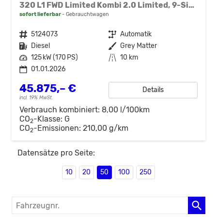
320 L1 FWD Limited Kombi 2.0 Limited, 9-Sitzer, Navi, FS-beheizbar, Side, Kamera, 4 J.-Garantie
sofort lieferbar
Gebrauchtwagen
Fahrzeugnr.
5124073
Getriebe
Automatik
Kraftstoff
Diesel
Außenfarbe
Grey Matter
Leistung
125 kW (170 PS)
Kilometerstand
10 km
01.01.2026
45.875,– €
Details
incl. 19% MwSt.
Verbrauch kombiniert:
8,00 l/100km
CO
-Klasse:
G
2
CO
-Emissionen:
210,00 g/km
2
Datensätze pro Seite:
10
20
50
100
250
Fahrzeugnr.