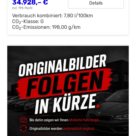
34.928,– €
Details
incl. 19% MwSt.
Verbrauch kombiniert:
7,80 l/100km
CO
-Klasse:
G
2
CO
-Emissionen:
198,00 g/km
2