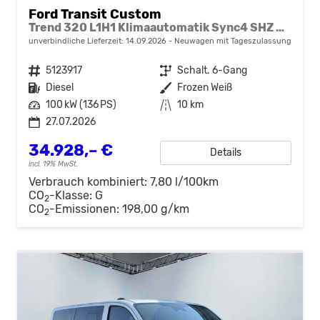
Ford Transit Custom
Trend 320 L1H1 Klimaautomatik Sync4 SHZ 2 x Einparkhilfe Kamera 5JG
unverbindliche Lieferzeit:
14.09.2026
Neuwagen mit Tageszulassung
Fahrzeugnr.
5123917
Getriebe
Schalt. 6-Gang
Kraftstoff
Diesel
Außenfarbe
Frozen Weiß
Leistung
100 kW (136 PS)
Kilometerstand
10 km
27.07.2026
34.928,– €
Details
incl. 19% MwSt.
Verbrauch kombiniert:
7,80 l/100km
CO
-Klasse:
G
2
CO
-Emissionen:
198,00 g/km
2