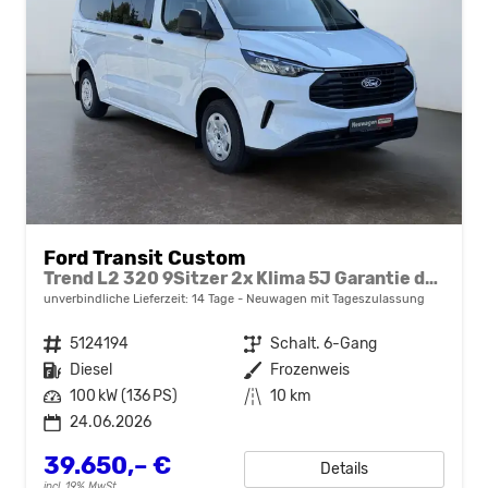
Ford Transit Custom
Trend L2 320 9Sitzer 2x Klima 5J Garantie dunkle Scheiben Sync4 Sitzheizung
unverbindliche Lieferzeit:
14 Tage
Neuwagen mit Tageszulassung
Fahrzeugnr.
5124194
Getriebe
Schalt. 6-Gang
Kraftstoff
Diesel
Außenfarbe
Frozenweis
Leistung
100 kW (136 PS)
Kilometerstand
10 km
24.06.2026
39.650,– €
Details
incl. 19% MwSt.