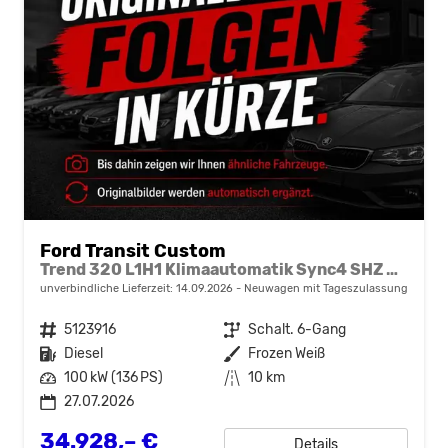
Ford Transit Custom
Trend 320 L1H1 Klimaautomatik Sync4 SHZ 2 x Einparkhilfe Kamera 5JG
unverbindliche Lieferzeit:
14.09.2026
Neuwagen mit Tageszulassung
Fahrzeugnr.
5123916
Getriebe
Schalt. 6-Gang
Kraftstoff
Diesel
Außenfarbe
Frozen Weiß
Leistung
100 kW (136 PS)
Kilometerstand
10 km
27.07.2026
34.928,– €
Details