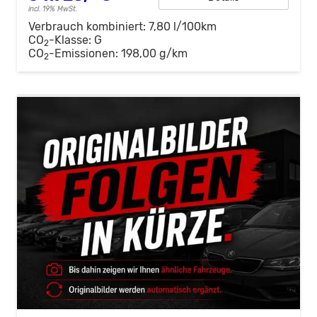
incl. 19% MwSt.
Verbrauch kombiniert:
7,80 l/100km
CO
-Klasse:
G
2
CO
-Emissionen:
198,00 g/km
2