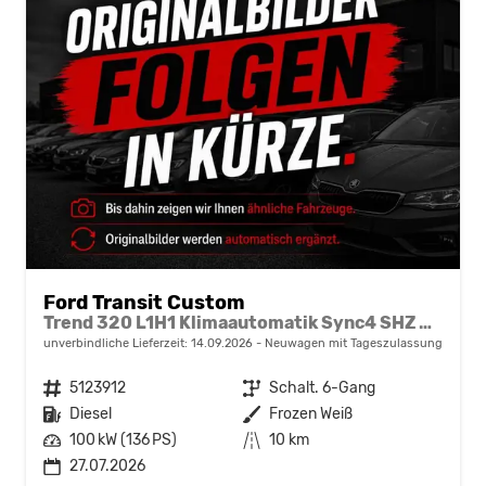
Ford Transit Custom
Trend 320 L1H1 Klimaautomatik Sync4 SHZ 2 x Einparkhilfe Kamera 5JG
unverbindliche Lieferzeit:
14.09.2026
Neuwagen mit Tageszulassung
Fahrzeugnr.
5123912
Getriebe
Schalt. 6-Gang
Kraftstoff
Diesel
Außenfarbe
Frozen Weiß
Leistung
100 kW (136 PS)
Kilometerstand
10 km
27.07.2026