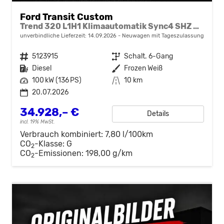
Ford Transit Custom
Trend 320 L1H1 Klimaautomatik Sync4 SHZ 2 x Einparkhilfe Kamera 5JG
unverbindliche Lieferzeit:
14.09.2026
Neuwagen mit Tageszulassung
Fahrzeugnr.
5123915
Getriebe
Schalt. 6-Gang
Kraftstoff
Diesel
Außenfarbe
Frozen Weiß
Leistung
100 kW (136 PS)
Kilometerstand
10 km
20.07.2026
34.928,– €
Details
incl. 19% MwSt.
Verbrauch kombiniert:
7,80 l/100km
CO
-Klasse:
G
2
CO
-Emissionen:
198,00 g/km
2