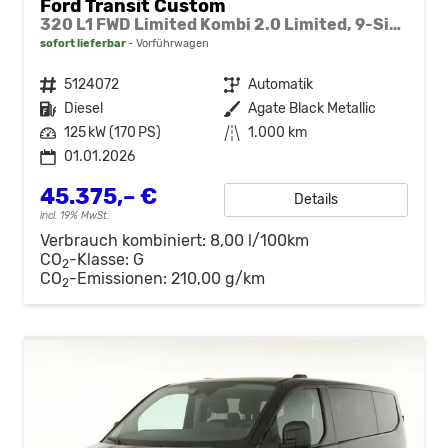
Ford Transit Custom
320 L1 FWD Limited Kombi 2.0 Limited, 9-Sitzer, Navi, FS-beheizbar, Side, Kamera, 4 J.-Garantie
sofort lieferbar
Vorführwagen
Fahrzeugnr.
5124072
Getriebe
Automatik
Kraftstoff
Diesel
Außenfarbe
Agate Black Metallic
Leistung
125 kW (170 PS)
Kilometerstand
1.000 km
01.01.2026
45.375,– €
Details
incl. 19% MwSt.
Verbrauch kombiniert:
8,00 l/100km
CO
-Klasse:
G
2
CO
-Emissionen:
210,00 g/km
2