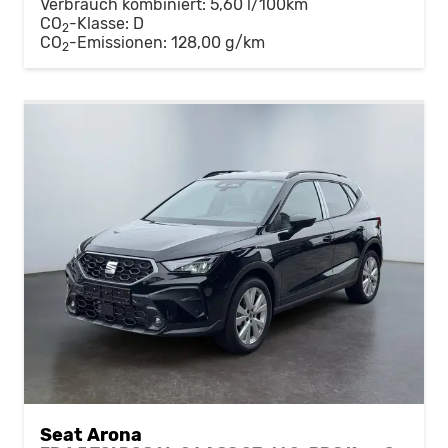
Verbrauch kombiniert:
5,60 l/100km
CO
-Klasse:
D
2
CO
-Emissionen:
128,00 g/km
2
Seat Arona