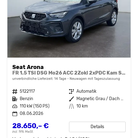
Seat Arona
FR 1.5 TSI DSG Mo26 ACC 2Zokl 2xPDC Kam SHZ Full Link
unverbindliche Lieferzeit:
14 Tage
Neuwagen mit Tageszulassung
Fahrzeugnr.
5122117
Getriebe
Automatik
Kraftstoff
Benzin
Außenfarbe
Magnetic Grau / Dach Schwarz
Leistung
110 kW (150 PS)
Kilometerstand
10 km
08.06.2026
28.650,– €
Details
incl. 19% MwSt.