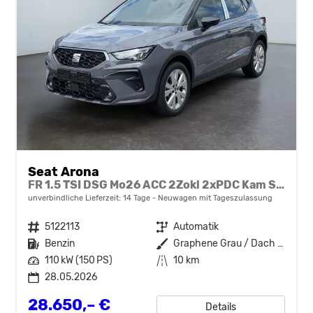
Seat Arona
FR 1.5 TSI DSG Mo26 ACC 2Zokl 2xPDC Kam SHZ Full Link
unverbindliche Lieferzeit:
14 Tage
Neuwagen mit Tageszulassung
Fahrzeugnr.
5122113
Getriebe
Automatik
Kraftstoff
Benzin
Außenfarbe
Graphene Grau / Dach Schwarz
Leistung
110 kW (150 PS)
Kilometerstand
10 km
28.05.2026
28.650,– €
Details