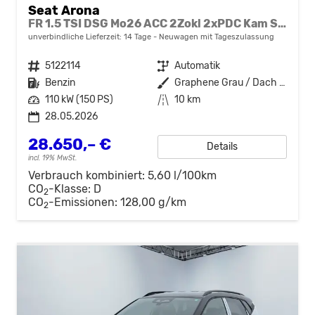
Seat Arona
FR 1.5 TSI DSG Mo26 ACC 2Zokl 2xPDC Kam SHZ Full Link
unverbindliche Lieferzeit:
14 Tage
Neuwagen mit Tageszulassung
Fahrzeugnr.
5122114
Getriebe
Automatik
Kraftstoff
Benzin
Außenfarbe
Graphene Grau / Dach Schwarz
Leistung
110 kW (150 PS)
Kilometerstand
10 km
28.05.2026
28.650,– €
Details
incl. 19% MwSt.
Verbrauch kombiniert:
5,60 l/100km
CO
-Klasse:
D
2
CO
-Emissionen:
128,00 g/km
2