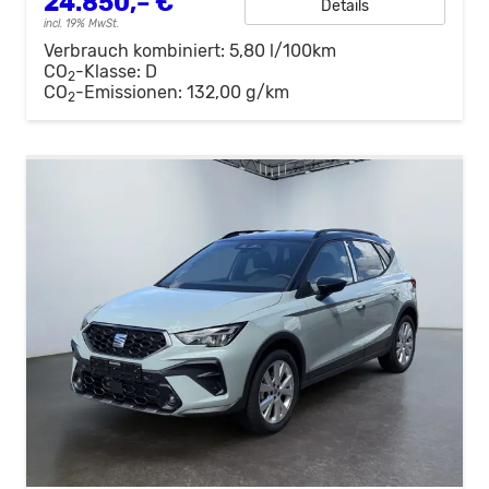
24.850,– €
Details
incl. 19% MwSt.
Verbrauch kombiniert:
5,80 l/100km
CO
-Klasse:
D
2
CO
-Emissionen:
132,00 g/km
2