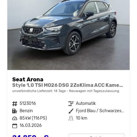
Seat Arona
Style 1,0 TSI MO26 DSG 2ZoKlima ACC Kamera Sitzheizung Einparkhilfe Apple Car Play 5J Garantie
unverbindliche Lieferzeit:
14 Tage
Neuwagen mit Tageszulassung
Fahrzeugnr.
5123016
Getriebe
Automatik
Kraftstoff
Benzin
Außenfarbe
Fjord Blau / Schwarzes Dach
Leistung
85 kW (116 PS)
Kilometerstand
10 km
16.03.2026