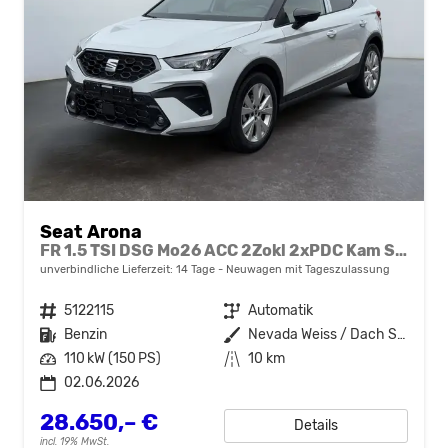
Seat Arona
FR 1.5 TSI DSG Mo26 ACC 2Zokl 2xPDC Kam SHZ Full Link
unverbindliche Lieferzeit:
14 Tage
Neuwagen mit Tageszulassung
Fahrzeugnr.
5122115
Getriebe
Automatik
Kraftstoff
Benzin
Außenfarbe
Nevada Weiss / Dach Schwarz
Leistung
110 kW (150 PS)
Kilometerstand
10 km
02.06.2026
28.650,– €
Details
incl. 19% MwSt.