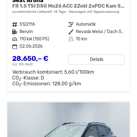
Seat Arona
FR 1.5 TSI DSG Mo26 ACC 2Zokl 2xPDC Kam SHZ Full Link
unverbindliche Lieferzeit:
14 Tage
Neuwagen mit Tageszulassung
Fahrzeugnr.
5122116
Getriebe
Automatik
Kraftstoff
Benzin
Außenfarbe
Nevada Weiss / Dach Schwarz
Leistung
110 kW (150 PS)
Kilometerstand
10 km
02.06.2026
28.650,– €
Details
incl. 19% MwSt.
Verbrauch kombiniert:
5,60 l/100km
CO
-Klasse:
D
2
CO
-Emissionen:
128,00 g/km
2