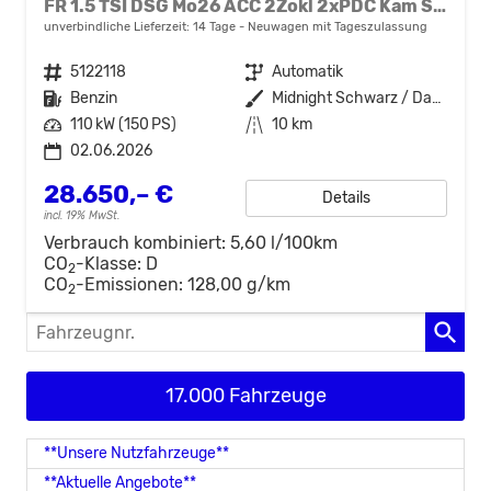
FR 1.5 TSI DSG Mo26 ACC 2Zokl 2xPDC Kam SHZ Full Link
unverbindliche Lieferzeit:
14 Tage
Neuwagen mit Tageszulassung
Fahrzeugnr.
5122118
Getriebe
Automatik
Kraftstoff
Benzin
Außenfarbe
Midnight Schwarz / Dach Schwarz
Leistung
110 kW (150 PS)
Kilometerstand
10 km
02.06.2026
28.650,– €
Details
incl. 19% MwSt.
Verbrauch kombiniert:
5,60 l/100km
CO
-Klasse:
D
2
CO
-Emissionen:
128,00 g/km
2
Fahrzeugnr.
17.000 Fahrzeuge
**Unsere Nutzfahrzeuge**
**Aktuelle Angebote**