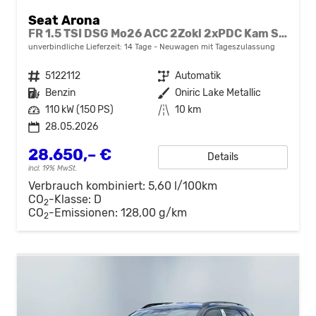
Seat Arona
FR 1.5 TSI DSG Mo26 ACC 2Zokl 2xPDC Kam SHZ Full Link
unverbindliche Lieferzeit:
14 Tage
Neuwagen mit Tageszulassung
Fahrzeugnr.
5122112
Getriebe
Automatik
Kraftstoff
Benzin
Außenfarbe
Oniric Lake Metallic
Leistung
110 kW (150 PS)
Kilometerstand
10 km
28.05.2026
28.650,– €
Details
incl. 19% MwSt.
Verbrauch kombiniert:
5,60 l/100km
CO
-Klasse:
D
2
CO
-Emissionen:
128,00 g/km
2