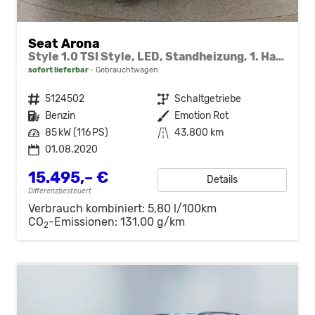
Seat Arona
Style 1.0 TSI Style, LED, Standheizung, 1. Hand
sofort lieferbar
Gebrauchtwagen
Fahrzeugnr.
5124502
Getriebe
Schaltgetriebe
Kraftstoff
Benzin
Außenfarbe
Emotion Rot
Leistung
85 kW (116 PS)
Kilometerstand
43.800 km
01.08.2020
15.495,– €
Details
Differenzbesteuert
Verbrauch kombiniert:
5,80 l/100km
CO
-Emissionen:
131,00 g/km
2