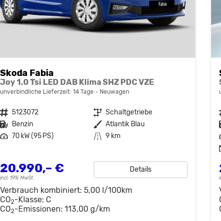
Skoda Fabia
Joy 1.0 Tsi LED DAB Klima SHZ PDC VZE
unverbindliche Lieferzeit:
14 Tage
Neuwagen
Fahrzeugnr.
5123072
Getriebe
Schaltgetriebe
Kraftstoff
Benzin
Außenfarbe
Atlantik Blau
Leistung
70 kW (95 PS)
Kilometerstand
9 km
20.990,– €
Details
incl. 19% MwSt.
Verbrauch kombiniert:
5,00 l/100km
CO
-Klasse:
C
2
CO
-Emissionen:
113,00 g/km
2