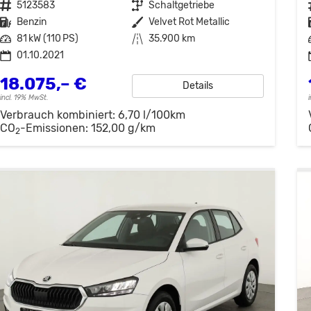
Fahrzeugnr.
5123583
Getriebe
Schaltgetriebe
Kraftstoff
Benzin
Außenfarbe
Velvet Rot Metallic
Leistung
81 kW (110 PS)
Kilometerstand
35.900 km
01.10.2021
18.075,– €
Details
incl. 19% MwSt.
Verbrauch kombiniert:
6,70 l/100km
CO
-Emissionen:
152,00 g/km
2