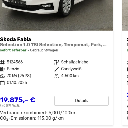
Skoda Fabia
Selection 1.0 TSI Selection, Tempomat, Park, Winterpaket, SmartLink, 4-J Garantie
sofort lieferbar
Gebrauchtwagen
Fahrzeugnr.
5124566
Getriebe
Schaltgetriebe
Kraftstoff
Benzin
Außenfarbe
Candyweiß
Leistung
70 kW (95 PS)
Kilometerstand
4.500 km
01.10.2025
19.875,– €
Details
incl. 19% MwSt.
Verbrauch kombiniert:
5,00 l/100km
CO
-Emissionen:
113,00 g/km
2