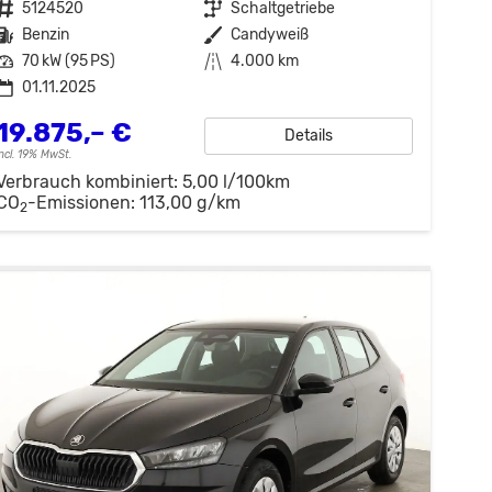
Fahrzeugnr.
5124520
Getriebe
Schaltgetriebe
Kraftstoff
Benzin
Außenfarbe
Candyweiß
Leistung
70 kW (95 PS)
Kilometerstand
4.000 km
01.11.2025
19.875,– €
Details
incl. 19% MwSt.
Verbrauch kombiniert:
5,00 l/100km
CO
-Emissionen:
113,00 g/km
2