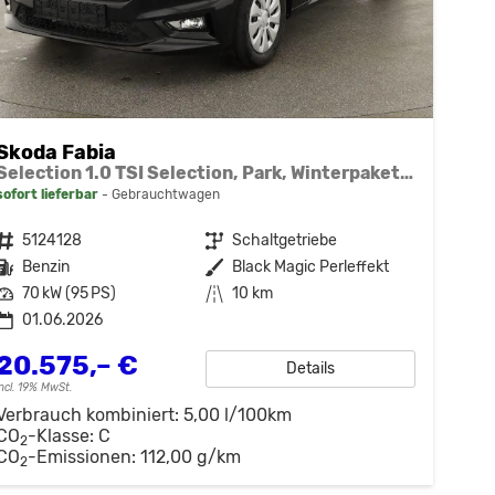
Skoda Fabia
Selection 1.0 TSI Selection, Park, Winterpaket, SmartLink, 4 J.-Garantie
sofort lieferbar
Gebrauchtwagen
Fahrzeugnr.
5124128
Getriebe
Schaltgetriebe
Kraftstoff
Benzin
Außenfarbe
Black Magic Perleffekt
Leistung
70 kW (95 PS)
Kilometerstand
10 km
01.06.2026
20.575,– €
Details
incl. 19% MwSt.
Verbrauch kombiniert:
5,00 l/100km
CO
-Klasse:
C
2
CO
-Emissionen:
112,00 g/km
2