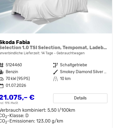
Skoda Fabia
Selection 1.0 TSI Selection, Tempomat, Ladeboden, Park, Winterpaket, SmartLink, 4-J Garantie
unverbindliche Lieferzeit:
14 Tage
Gebrauchtwagen
Fahrzeugnr.
5124460
Getriebe
Schaltgetriebe
Kraftstoff
Benzin
Außenfarbe
Smokey Diamond Silver Metallic
Leistung
70 kW (95 PS)
Kilometerstand
10 km
01.07.2026
21.075,– €
Details
incl. 19% MwSt.
Verbrauch kombiniert:
5,50 l/100km
CO
-Klasse:
D
2
CO
-Emissionen:
123,00 g/km
2