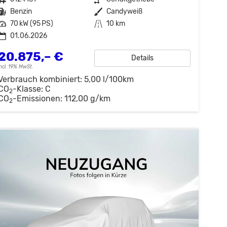
Kraftstoff
Benzin
Außenfarbe
Candyweiß
Leistung
70 kW (95 PS)
Kilometerstand
10 km
01.06.2026
20.875,– €
Details
incl. 19% MwSt.
Verbrauch kombiniert:
5,00 l/100km
CO
-Klasse:
C
2
CO
-Emissionen:
112,00 g/km
2