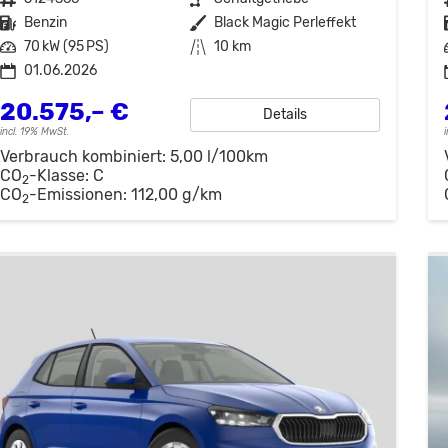
Kraftstoff
Benzin
Außenfarbe
Black Magic Perleffekt
Leistung
70 kW (95 PS)
Kilometerstand
10 km
01.06.2026
20.575,– €
Details
incl. 19% MwSt.
Verbrauch kombiniert:
5,00 l/100km
CO
-Klasse:
C
2
CO
-Emissionen:
112,00 g/km
2