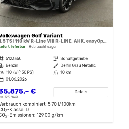
Volkswagen Golf Variant
1.5 TSI 110 kW R-Line VIII R-LINE, AHK, easyOpen, Kamera, LED-Plus, 3-J Garantie
sofort lieferbar
Gebrauchtwagen
Fahrzeugnr.
5123360
Getriebe
Schaltgetriebe
Kraftstoff
Benzin
Außenfarbe
Delfin Grau Metallic
Leistung
110 kW (150 PS)
Kilometerstand
10 km
01.06.2026
35.875,– €
Details
incl. 19% MwSt.
Verbrauch kombiniert:
5,70 l/100km
CO
-Klasse:
D
2
CO
-Emissionen:
129,00 g/km
2