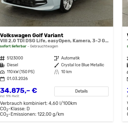
Volkswagen Golf Variant
VIII 2.0 TDI DSG Life, easyOpen, Kamera, 3-J Garantie
sofort lieferbar
Gebrauchtwagen
Fahrzeugnr.
5123000
Getriebe
Automatik
Kraftstoff
Diesel
Außenfarbe
Crystal Ice Blue Metallic
Leistung
110 kW (150 PS)
Kilometerstand
10 km
01.03.2026
34.875,– €
Details
incl. 19% MwSt.
Verbrauch kombiniert:
4,60 l/100km
CO
-Klasse:
D
2
CO
-Emissionen:
122,00 g/km
2