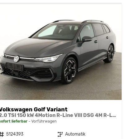
Volkswagen Golf Variant
2.0 TSI 150 kW 4Motion R-Line VIII DSG 4M R-LINE, AHK, easyOpen, LED-Plus, 18-Zoll, 3 J.-Garantie
sofort lieferbar
Vorführwagen
Fahrzeugnr.
5124393
Getriebe
Automatik