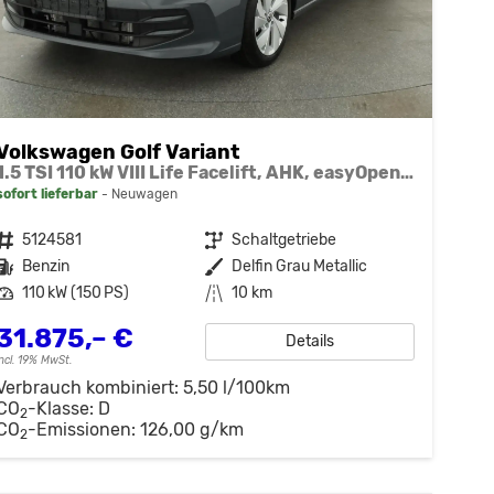
Volkswagen Golf Variant
1.5 TSI 110 kW VIII Life Facelift, AHK, easyOpen, Kamera, sofort
sofort lieferbar
Neuwagen
Fahrzeugnr.
5124581
Getriebe
Schaltgetriebe
Kraftstoff
Benzin
Außenfarbe
Delfin Grau Metallic
Leistung
110 kW (150 PS)
Kilometerstand
10 km
31.875,– €
Details
incl. 19% MwSt.
Verbrauch kombiniert:
5,50 l/100km
CO
-Klasse:
D
2
CO
-Emissionen:
126,00 g/km
2