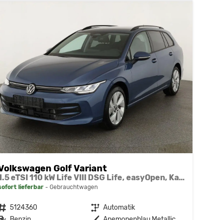
Volkswagen Golf Variant
1.5 eTSI 110 kW Life VIII DSG Life, easyOpen, Kamera, LED, Side, Winter, 3 J.-Garantie
sofort lieferbar
Gebrauchtwagen
Fahrzeugnr.
5124360
Getriebe
Automatik
Kraftstoff
Benzin
Außenfarbe
Anemonenblau Metallic