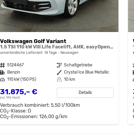
Volkswagen Golf Variant
1.5 TSI 110 kW VIII Life Facelift, AHK, easyOpen, Kamera
unverbindliche Lieferzeit:
14 Tage
Neuwagen
Fahrzeugnr.
5124467
Getriebe
Schaltgetriebe
Kraftstoff
Benzin
Außenfarbe
Crystal Ice Blue Metallic
Leistung
110 kW (150 PS)
Kilometerstand
10 km
31.875,– €
Details
incl. 19% MwSt.
Verbrauch kombiniert:
5,50 l/100km
CO
-Klasse:
D
2
CO
-Emissionen:
126,00 g/km
2