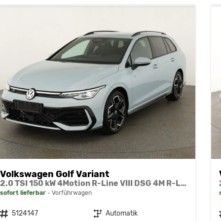
Volkswagen Golf Variant
2.0 TSI 150 kW 4Motion R-Line VIII DSG 4M R-LINE, AHK, easyOpen, LED-Plus, 18-Zoll, 3 J.-Garantie
sofort lieferbar
Vorführwagen
Fahrzeugnr.
5124147
Getriebe
Automatik