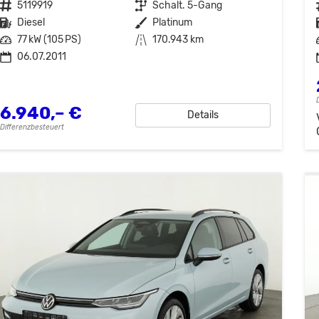
Fahrzeugnr.
5119919
Getriebe
Schalt. 5-Gang
Kraftstoff
Diesel
Außenfarbe
Platinum
Leistung
77 kW (105 PS)
Kilometerstand
170.943 km
06.07.2011
6.940,– €
Details
Differenzbesteuert