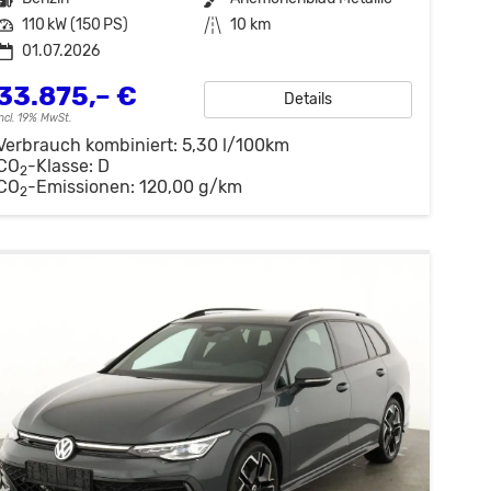
Leistung
110 kW (150 PS)
Kilometerstand
10 km
01.07.2026
33.875,– €
Details
incl. 19% MwSt.
Verbrauch kombiniert:
5,30 l/100km
CO
-Klasse:
D
2
CO
-Emissionen:
120,00 g/km
2