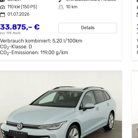
Leistung
110 kW (150 PS)
Kilometerstand
10 km
01.07.2026
33.875,– €
Details
incl. 19% MwSt.
Verbrauch kombiniert:
5,20 l/100km
CO
-Klasse:
D
2
CO
-Emissionen:
119,00 g/km
2