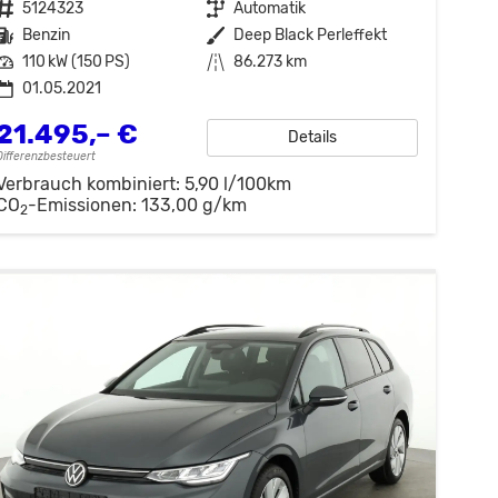
Fahrzeugnr.
5124323
Getriebe
Automatik
Kraftstoff
Benzin
Außenfarbe
Deep Black Perleffekt
Leistung
110 kW (150 PS)
Kilometerstand
86.273 km
01.05.2021
21.495,– €
Details
Differenzbesteuert
Verbrauch kombiniert:
5,90 l/100km
CO
-Emissionen:
133,00 g/km
2