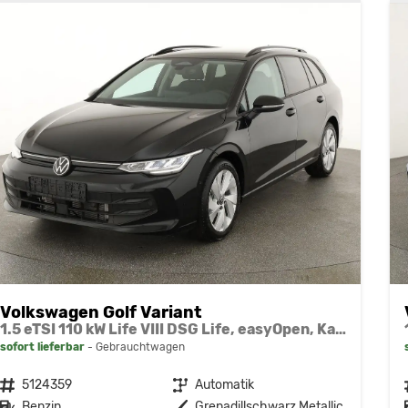
Volkswagen Golf Variant
1.5 eTSI 110 kW Life VIII DSG Life, easyOpen, Kamera, LED, Side, Winter, 3 J.-Garantie
sofort lieferbar
Gebrauchtwagen
Fahrzeugnr.
5124359
Getriebe
Automatik
Kraftstoff
Benzin
Außenfarbe
Grenadillschwarz Metallic