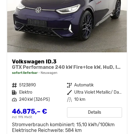
Volkswagen ID.3
GTX Performance 240 kW Fire+Ice kW, HuD, IQ.Light, H&K, Wärmepumpe, 20-Zoll, 4 J.-Garantie
sofort lieferbar
Neuwagen
Fahrzeugnr.
5123890
Getriebe
Automatik
Kraftstoff
Elektro
Außenfarbe
Ultra Violet Metallic/ Dach Schwarz
Leistung
240 kW (326 PS)
Kilometerstand
10 km
46.875,– €
Details
incl. 19% MwSt.
Stromverbrauch kombiniert:
15,10 kWh/100km
Elektrische Reichweite:
584 km