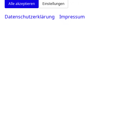
09:00-14:00 Uhr
Alle akzeptieren
Einstellungen
Datenschutzerklärung
Impressum
Rufen Sie an
0231 - 80 90 80
Wie können wir Ihnen helfen?