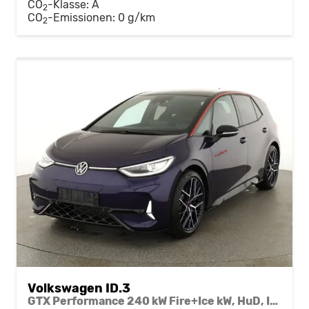
CO
-Klasse:
A
2
CO
-Emissionen:
0 g/km
2
Volkswagen ID.3
GTX Performance 240 kW Fire+Ice kW, HuD, IQ.Drive, IQ.Light, H&K, Wärmepumpe, 20-Zoll, 3 J.-Garantie