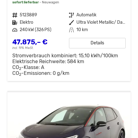
sofort lieferbar
Neuwagen
Fahrzeugnr.
5123889
Getriebe
Automatik
Kraftstoff
Elektro
Außenfarbe
Ultra Violet Metallic/ Dach Schwarz
Leistung
240 kW (326 PS)
Kilometerstand
10 km
47.875,– €
Details
incl. 19% MwSt.
Stromverbrauch kombiniert:
15,10 kWh/100km
Elektrische Reichweite:
584 km
CO
-Klasse:
A
2
CO
-Emissionen:
0 g/km
2