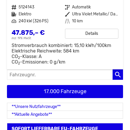
Fahrzeugnr.
5124143
Getriebe
Automatik
Kraftstoff
Elektro
Außenfarbe
Ultra Violet Metallic/ Dach Schwarz
Leistung
240 kW (326 PS)
Kilometerstand
10 km
47.875,– €
Details
incl. 19% MwSt.
Stromverbrauch kombiniert:
15,10 kWh/100km
Elektrische Reichweite:
584 km
CO
-Klasse:
A
2
CO
-Emissionen:
0 g/km
2
Fahrzeugnr.
17.000 Fahrzeuge
**Unsere Nutzfahrzeuge**
**Aktuelle Angebote**
SOFORT LIEFERBARE EU-FAHRZEUGE