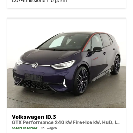
CO
-Emissionen:
0 g/km
2
Volkswagen ID.3
GTX Performance 240 kW Fire+Ice kW, HuD, IQ.Drive, IQ.Light, H&K, Wärmepumpe, 20-Zoll, 4 J.-Garantie
sofort lieferbar
Neuwagen