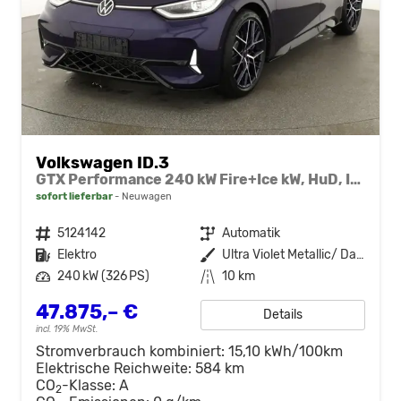
Volkswagen ID.3
GTX Performance 240 kW Fire+Ice kW, HuD, IQ.Drive, IQ.Light, H&K, Wärmepumpe, 20-Zoll, 4 J.-Garantie
sofort lieferbar
Neuwagen
Fahrzeugnr.
5124142
Getriebe
Automatik
Kraftstoff
Elektro
Außenfarbe
Ultra Violet Metallic/ Dach Schwarz
Leistung
240 kW (326 PS)
Kilometerstand
10 km
47.875,– €
Details
incl. 19% MwSt.
Stromverbrauch kombiniert:
15,10 kWh/100km
Elektrische Reichweite:
584 km
CO
-Klasse:
A
2