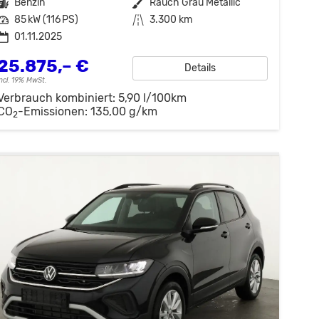
Kraftstoff
Benzin
Außenfarbe
Rauch Grau Metallic
Leistung
85 kW (116 PS)
Kilometerstand
3.300 km
01.11.2025
25.875,– €
Details
incl. 19% MwSt.
Verbrauch kombiniert:
5,90 l/100km
CO
-Emissionen:
135,00 g/km
2