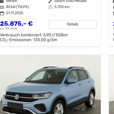
Kraftstoff
Benzin
Außenfarbe
Rauch Grau Metallic
Leistung
85 kW (116 PS)
Kilometerstand
5.700 km
01.11.2025
25.875,– €
Details
incl. 19% MwSt.
Verbrauch kombiniert:
5,90 l/100km
CO
-Emissionen:
135,00 g/km
2