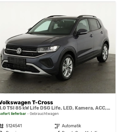
Volkswagen T-Cross
1.0 TSI 85 kW Life DSG Life, LED, Kamera, ACC, Side, Winter, 17-Zoll, 3-J. Garantie
sofort lieferbar
Gebrauchtwagen
Fahrzeugnr.
5124541
Getriebe
Automatik