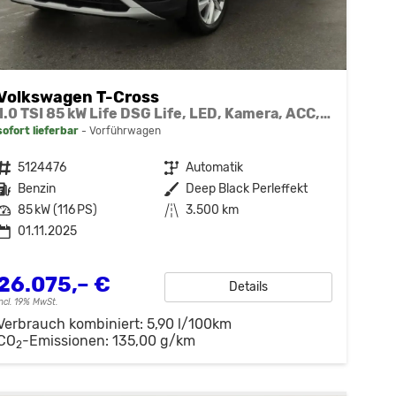
Volkswagen T-Cross
1.0 TSI 85 kW Life DSG Life, LED, Kamera, ACC, Side, Winter, 17-Zoll, 3-J. Garantie
sofort lieferbar
Vorführwagen
Fahrzeugnr.
5124476
Getriebe
Automatik
Kraftstoff
Benzin
Außenfarbe
Deep Black Perleffekt
Leistung
85 kW (116 PS)
Kilometerstand
3.500 km
01.11.2025
26.075,– €
Details
incl. 19% MwSt.
Verbrauch kombiniert:
5,90 l/100km
CO
-Emissionen:
135,00 g/km
2