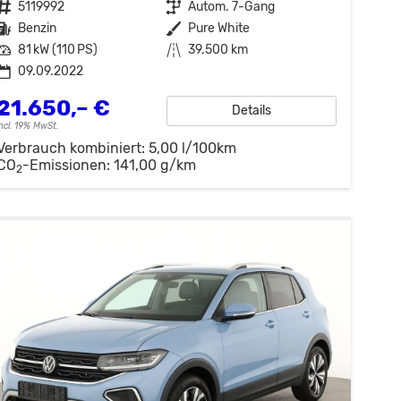
Fahrzeugnr.
5119992
Getriebe
Autom. 7-Gang
Kraftstoff
Benzin
Außenfarbe
Pure White
Leistung
81 kW (110 PS)
Kilometerstand
39.500 km
09.09.2022
21.650,– €
Details
incl. 19% MwSt.
Verbrauch kombiniert:
5,00 l/100km
CO
-Emissionen:
141,00 g/km
2