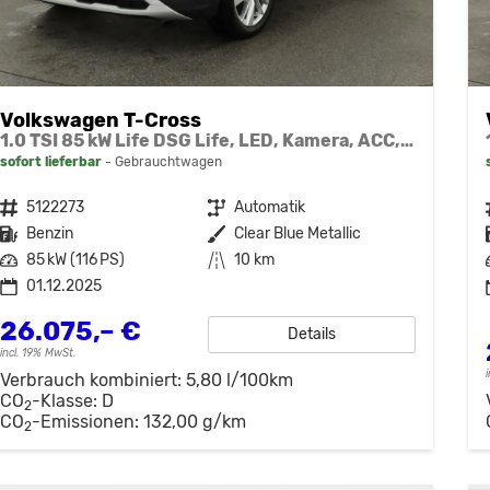
Volkswagen T-Cross
1.0 TSI 85 kW Life DSG Life, LED, Kamera, ACC, Side, Winter, 17-Zoll, 3-J. Garantie
sofort lieferbar
Gebrauchtwagen
Fahrzeugnr.
5122273
Getriebe
Automatik
Kraftstoff
Benzin
Außenfarbe
Clear Blue Metallic
Leistung
85 kW (116 PS)
Kilometerstand
10 km
01.12.2025
26.075,– €
Details
incl. 19% MwSt.
Verbrauch kombiniert:
5,80 l/100km
CO
-Klasse:
D
2
CO
-Emissionen:
132,00 g/km
2