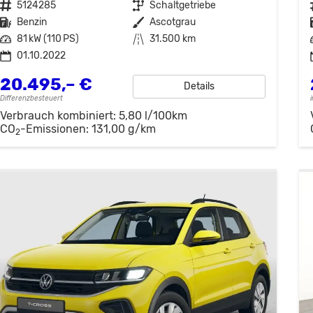
Fahrzeugnr.
5124285
Getriebe
Schaltgetriebe
Kraftstoff
Benzin
Außenfarbe
Ascotgrau
Leistung
81 kW (110 PS)
Kilometerstand
31.500 km
01.10.2022
20.495,– €
Details
Differenzbesteuert
Verbrauch kombiniert:
5,80 l/100km
CO
-Emissionen:
131,00 g/km
2