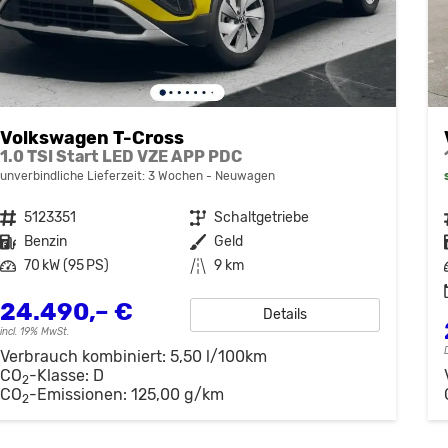
Volkswagen T-Cross
1.0 TSI Start LED VZE APP PDC
unverbindliche Lieferzeit:
3 Wochen
Neuwagen
Fahrzeugnr.
5123351
Getriebe
Schaltgetriebe
Kraftstoff
Benzin
Außenfarbe
Geld
Leistung
70 kW (95 PS)
Kilometerstand
9 km
24.490,– €
Details
incl. 19% MwSt.
Verbrauch kombiniert:
5,50 l/100km
CO
-Klasse:
D
2
CO
-Emissionen:
125,00 g/km
2