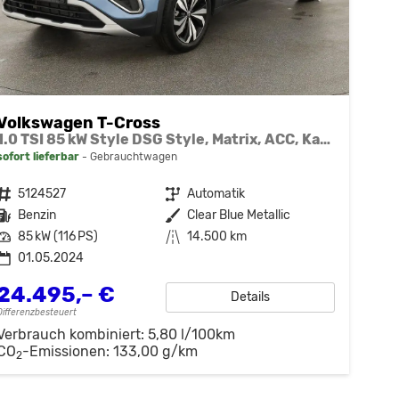
Volkswagen T-Cross
1.0 TSI 85 kW Style DSG Style, Matrix, ACC, Kamera, AppConnect
sofort lieferbar
Gebrauchtwagen
Fahrzeugnr.
5124527
Getriebe
Automatik
Kraftstoff
Benzin
Außenfarbe
Clear Blue Metallic
Leistung
85 kW (116 PS)
Kilometerstand
14.500 km
01.05.2024
24.495,– €
Details
Differenzbesteuert
Verbrauch kombiniert:
5,80 l/100km
CO
-Emissionen:
133,00 g/km
2