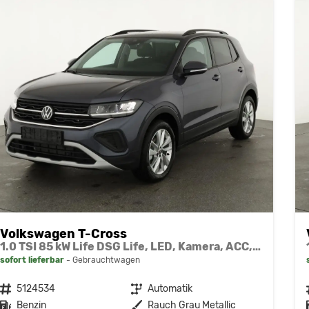
Volkswagen T-Cross
1.0 TSI 85 kW Life DSG Life, LED, Kamera, ACC, Side, Winter, 17-Zoll, 3-J. Garantie
sofort lieferbar
Gebrauchtwagen
Fahrzeugnr.
5124534
Getriebe
Automatik
Kraftstoff
Benzin
Außenfarbe
Rauch Grau Metallic