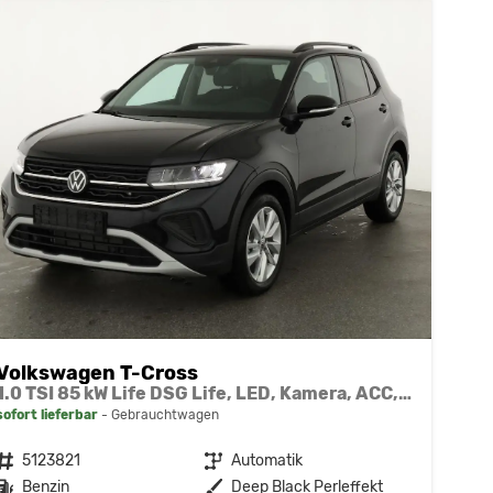
Volkswagen T-Cross
1.0 TSI 85 kW Life DSG Life, LED, Kamera, ACC, Side, Winter, 17-Zoll, 3-J. Garantie
sofort lieferbar
Gebrauchtwagen
Fahrzeugnr.
5123821
Getriebe
Automatik
Kraftstoff
Benzin
Außenfarbe
Deep Black Perleffekt