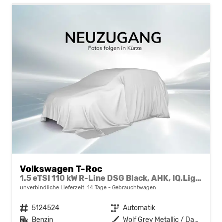
Volkswagen T-Roc
1.5 eTSI 110 kW R-Line DSG Black, AHK, IQ.Light, Kamera, el. Klappe, Winter, 19-Zoll
unverbindliche Lieferzeit:
14 Tage
Gebrauchtwagen
Fahrzeugnr.
5124524
Getriebe
Automatik
Kraftstoff
Benzin
Außenfarbe
Wolf Grey Metallic / Dach schwarz