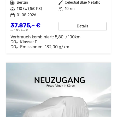
Kraftstoff
Benzin
Außenfarbe
Celestial Blue Metallic
Leistung
110 kW (150 PS)
Kilometerstand
10 km
01.08.2026
37.875,– €
Details
incl. 19% MwSt.
Verbrauch kombiniert:
5,80 l/100km
CO
-Klasse:
D
2
CO
-Emissionen:
132,00 g/km
2