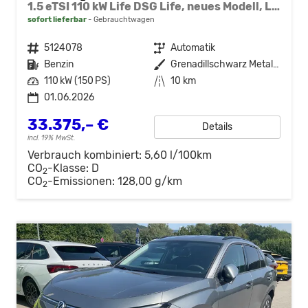
1.5 eTSI 110 kW Life DSG Life, neues Modell, LED, Kamera, Side, Winter, 17-Zoll
sofort lieferbar
Gebrauchtwagen
Fahrzeugnr.
5124078
Getriebe
Automatik
Kraftstoff
Benzin
Außenfarbe
Grenadillschwarz Metallic
Leistung
110 kW (150 PS)
Kilometerstand
10 km
01.06.2026
33.375,– €
Details
incl. 19% MwSt.
Verbrauch kombiniert:
5,60 l/100km
CO
-Klasse:
D
2
CO
-Emissionen:
128,00 g/km
2