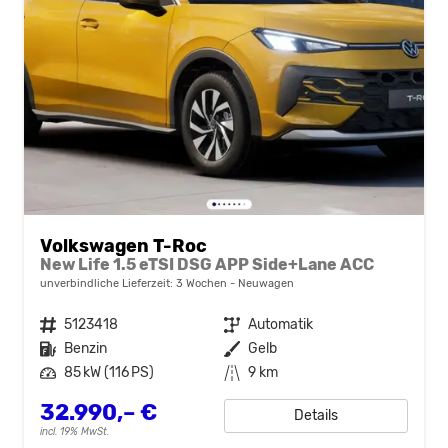
Volkswagen T-Roc
New Life 1.5 eTSI DSG APP Side+Lane ACC
unverbindliche Lieferzeit:
3 Wochen
Neuwagen
Fahrzeugnr.
5123418
Getriebe
Automatik
Kraftstoff
Benzin
Außenfarbe
Gelb
Leistung
85 kW (116 PS)
Kilometerstand
9 km
32.990,– €
Details
incl. 19% MwSt.