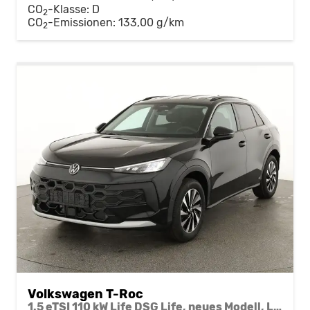
CO
-Klasse:
D
2
CO
-Emissionen:
133,00 g/km
2
Volkswagen T-Roc
1.5 eTSI 110 kW Life DSG Life, neues Modell, LED, Kamera, Side, Winter, 17-Zoll