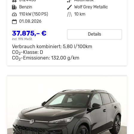
Kraftstoff
Benzin
Außenfarbe
Wolf Grey Metallic
Leistung
110 kW (150 PS)
Kilometerstand
10 km
01.08.2026
37.875,– €
Details
incl. 19% MwSt.
Verbrauch kombiniert:
5,80 l/100km
CO
-Klasse:
D
2
CO
-Emissionen:
132,00 g/km
2