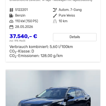
unverbindliche Lieferzeit:
14 Tage
Neuwagen mit Tageszulassung
Fahrzeugnr.
5122201
Getriebe
Autom. 7-Gang
Kraftstoff
Benzin
Außenfarbe
Pure Weiss
Leistung
110 kW (150 PS)
Kilometerstand
10 km
28.05.2026
37.540,– €
Details
incl. 19% MwSt.
Verbrauch kombiniert:
5,60 l/100km
CO
-Klasse:
D
2
CO
-Emissionen:
128,00 g/km
2