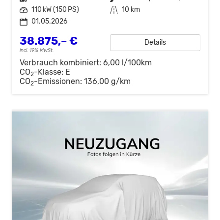
Leistung
110 kW (150 PS)
Kilometerstand
10 km
01.05.2026
38.875,– €
Details
incl. 19% MwSt.
Verbrauch kombiniert:
6,00 l/100km
CO
-Klasse:
E
2
CO
-Emissionen:
136,00 g/km
2