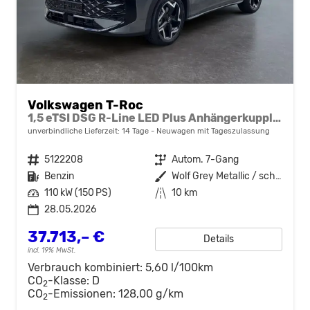
Volkswagen T-Roc
1,5 eTSI DSG R-Line LED Plus Anhängerkupplung Navi Digital Pro Sitzheizung beheiztes Lenkrad 18 Zoll Alu el.Heckklapp
unverbindliche Lieferzeit:
14 Tage
Neuwagen mit Tageszulassung
Fahrzeugnr.
5122208
Getriebe
Autom. 7-Gang
Kraftstoff
Benzin
Außenfarbe
Wolf Grey Metallic / schwarzes Dach
Leistung
110 kW (150 PS)
Kilometerstand
10 km
28.05.2026
37.713,– €
Details
incl. 19% MwSt.
Verbrauch kombiniert:
5,60 l/100km
CO
-Klasse:
D
2
CO
-Emissionen:
128,00 g/km
2