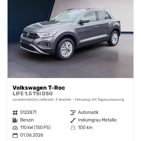
Volkswagen T-Roc
LIFE 1.5 TSI DSG
unverbindliche Lieferzeit:
3 Wochen
Fahrzeug mit Tageszulassung
Fahrzeugnr.
5122871
Getriebe
Automatik
Kraftstoff
Benzin
Außenfarbe
Indiumgrau Metallic
Leistung
110 kW (150 PS)
Kilometerstand
100 km
01.06.2026