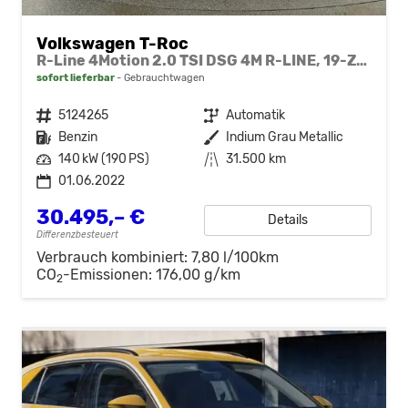
Volkswagen T-Roc
R-Line 4Motion 2.0 TSI DSG 4M R-LINE, 19-Zoll, Kamera, ACC, Navi, LED
sofort lieferbar
Gebrauchtwagen
Fahrzeugnr.
5124265
Getriebe
Automatik
Kraftstoff
Benzin
Außenfarbe
Indium Grau Metallic
Leistung
140 kW (190 PS)
Kilometerstand
31.500 km
01.06.2022
30.495,– €
Details
Differenzbesteuert
Verbrauch kombiniert:
7,80 l/100km
CO
-Emissionen:
176,00 g/km
2