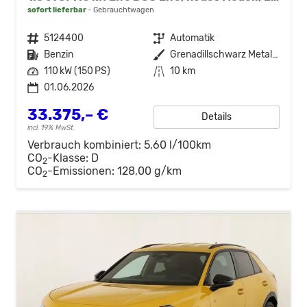
sofort lieferbar
Gebrauchtwagen
Fahrzeugnr.
5124400
Getriebe
Automatik
Kraftstoff
Benzin
Außenfarbe
Grenadillschwarz Metallic
Leistung
110 kW (150 PS)
Kilometerstand
10 km
01.06.2026
33.375,– €
Details
incl. 19% MwSt.
Verbrauch kombiniert:
5,60 l/100km
CO
-Klasse:
D
2
CO
-Emissionen:
128,00 g/km
2