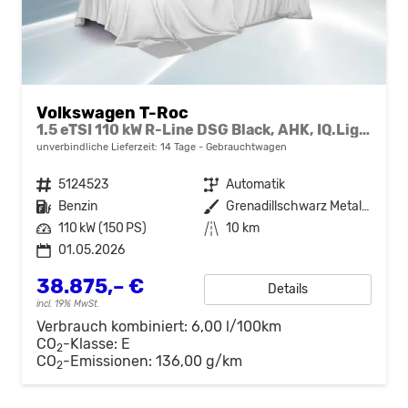
Volkswagen T-Roc
1.5 eTSI 110 kW R-Line DSG Black, AHK, IQ.Light, Kamera, el. Klappe, Winter, 19-Zoll
unverbindliche Lieferzeit:
14 Tage
Gebrauchtwagen
Fahrzeugnr.
5124523
Getriebe
Automatik
Kraftstoff
Benzin
Außenfarbe
Grenadillschwarz Metallic
Leistung
110 kW (150 PS)
Kilometerstand
10 km
01.05.2026
38.875,– €
Details
incl. 19% MwSt.
Verbrauch kombiniert:
6,00 l/100km
CO
-Klasse:
E
2
CO
-Emissionen:
136,00 g/km
2