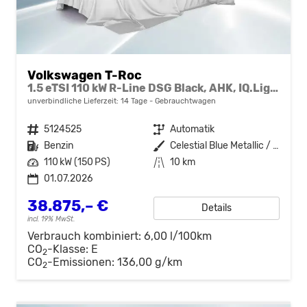
Volkswagen T-Roc
1.5 eTSI 110 kW R-Line DSG Black, AHK, IQ.Light, Kamera, el. Klappe, Winter, 19-Zoll
unverbindliche Lieferzeit:
14 Tage
Gebrauchtwagen
Fahrzeugnr.
5124525
Getriebe
Automatik
Kraftstoff
Benzin
Außenfarbe
Celestial Blue Metallic / Dach schwarz
Leistung
110 kW (150 PS)
Kilometerstand
10 km
01.07.2026
38.875,– €
Details
incl. 19% MwSt.
Verbrauch kombiniert:
6,00 l/100km
CO
-Klasse:
E
2
CO
-Emissionen:
136,00 g/km
2