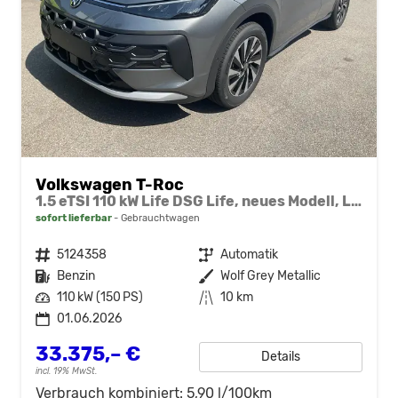
Volkswagen T-Roc
1.5 eTSI 110 kW Life DSG Life, neues Modell, LED, Kamera, Side, Winter, 17-Zoll
sofort lieferbar
Gebrauchtwagen
Fahrzeugnr.
5124358
Getriebe
Automatik
Kraftstoff
Benzin
Außenfarbe
Wolf Grey Metallic
Leistung
110 kW (150 PS)
Kilometerstand
10 km
01.06.2026
33.375,– €
Details
incl. 19% MwSt.
Verbrauch kombiniert:
5,90 l/100km