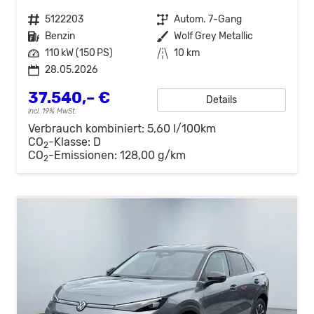
Fahrzeugnr.
5122203
Getriebe
Autom. 7-Gang
Kraftstoff
Benzin
Außenfarbe
Wolf Grey Metallic
Leistung
110 kW (150 PS)
Kilometerstand
10 km
28.05.2026
37.540,– €
Details
incl. 19% MwSt.
Verbrauch kombiniert:
5,60 l/100km
CO
-Klasse:
D
2
CO
-Emissionen:
128,00 g/km
2