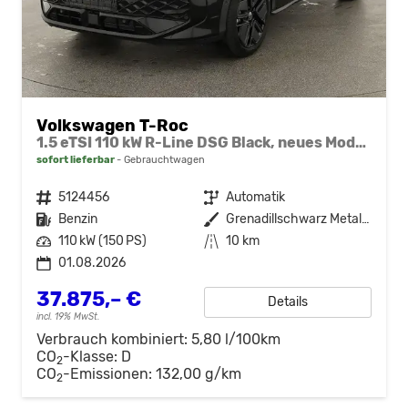
Volkswagen T-Roc
1.5 eTSI 110 kW R-Line DSG Black, neues Modell, 19-Zoll, Winter, sofort
sofort lieferbar
Gebrauchtwagen
Fahrzeugnr.
5124456
Getriebe
Automatik
Kraftstoff
Benzin
Außenfarbe
Grenadillschwarz Metallic
Leistung
110 kW (150 PS)
Kilometerstand
10 km
01.08.2026
37.875,– €
Details
incl. 19% MwSt.
Verbrauch kombiniert:
5,80 l/100km
CO
-Klasse:
D
2
CO
-Emissionen:
132,00 g/km
2