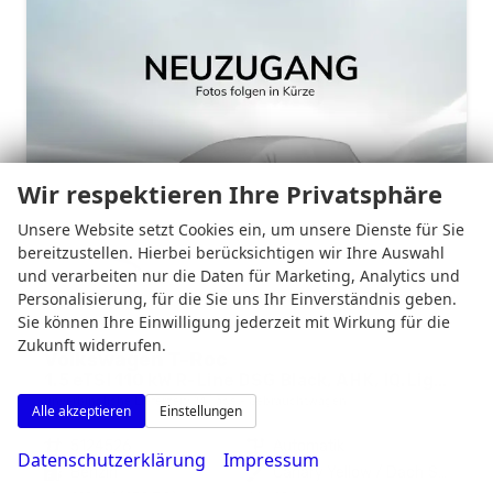
Wir respektieren Ihre Privatsphäre
Unsere Website setzt Cookies ein, um unsere Dienste für Sie
bereitzustellen. Hierbei berücksichtigen wir Ihre Auswahl
und verarbeiten nur die Daten für Marketing, Analytics und
Personalisierung, für die Sie uns Ihr Einverständnis geben.
Sie können Ihre Einwilligung jederzeit mit Wirkung für die
Zukunft widerrufen.
Volkswagen T-Roc
1.5 eTSI 110 kW R-Line DSG Black, AHK, IQ.Light, Kamera, el. Klappe, Winter, 19-Zoll
unverbindliche Lieferzeit:
14 Tage
Gebrauchtwagen
Alle akzeptieren
Einstellungen
Fahrzeugnr.
5124526
Getriebe
Automatik
Datenschutzerklärung
Impressum
Kraftstoff
Benzin
Außenfarbe
Canary Yellow / Dach Schwarz