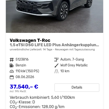
Volkswagen T-Roc
1,5 eTSI DSG LIFE LED Plus Anhängerkupplung Navigation Digital Pro Sitzheizung beheiztes Lenkrad 17 Zoll Alu 5J Garantie
unverbindliche Lieferzeit:
14 Tage
Neuwagen mit Tageszulassung
Fahrzeugnr.
5123816
Getriebe
Autom. 7-Gang
Kraftstoff
Benzin
Außenfarbe
Wolf Grey Metallic
Leistung
110 kW (150 PS)
Kilometerstand
10 km
08.06.2026
37.540,– €
Details
incl. 19% MwSt.
Verbrauch kombiniert:
5,60 l/100km
CO
-Klasse:
D
2
CO
-Emissionen:
128,00 g/km
2