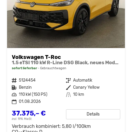
Volkswagen T-Roc
1.5 eTSI 110 kW R-Line DSG Black, neues Modell, 19-Zoll, Winter, sofort
sofort lieferbar
Gebrauchtwagen
Fahrzeugnr.
5124454
Getriebe
Automatik
Kraftstoff
Benzin
Außenfarbe
Canary Yellow
Leistung
110 kW (150 PS)
Kilometerstand
10 km
01.08.2026
37.375,– €
Details
incl. 19% MwSt.
Verbrauch kombiniert:
5,80 l/100km
CO
-Klasse:
D