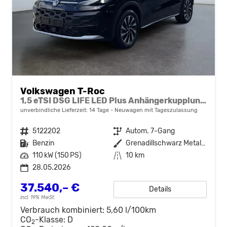
Volkswagen T-Roc
1,5 eTSI DSG LIFE LED Plus Anhängerkupplung Navigation Digital Pro Sitzheizung beheiztes Lenkrad 17 Zoll Alu 5J Garantie
unverbindliche Lieferzeit:
14 Tage
Neuwagen mit Tageszulassung
Fahrzeugnr.
5122202
Getriebe
Autom. 7-Gang
Kraftstoff
Benzin
Außenfarbe
Grenadillschwarz Metallic
Leistung
110 kW (150 PS)
Kilometerstand
10 km
28.05.2026
37.540,– €
Details
incl. 19% MwSt.
Verbrauch kombiniert:
5,60 l/100km
CO
-Klasse:
D
2