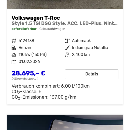
Volkswagen T-Roc
Style 1.5 TSI DSG Style, ACC, LED-Plus, Winter, 17-Zoll
sofort lieferbar
Gebrauchtwagen
Fahrzeugnr.
5124138
Getriebe
Automatik
Kraftstoff
Benzin
Außenfarbe
Indiumgrau Metallic
Leistung
110 kW (150 PS)
Kilometerstand
2.400 km
01.02.2026
28.695,– €
Details
Differenzbesteuert
Verbrauch kombiniert:
6,00 l/100km
CO
-Klasse:
E
2
CO
-Emissionen:
137,00 g/km
2