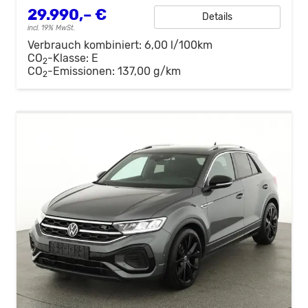
29.990,– €
Details
incl. 19% MwSt.
Verbrauch kombiniert:
6,00 l/100km
CO
-Klasse:
E
2
CO
-Emissionen:
137,00 g/km
2