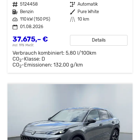
Fahrzeugnr.
5124458
Getriebe
Automatik
Kraftstoff
Benzin
Außenfarbe
Pure White
Leistung
110 kW (150 PS)
Kilometerstand
10 km
01.08.2026
37.675,– €
Details
incl. 19% MwSt.
Verbrauch kombiniert:
5,80 l/100km
CO
-Klasse:
D
2
CO
-Emissionen:
132,00 g/km
2