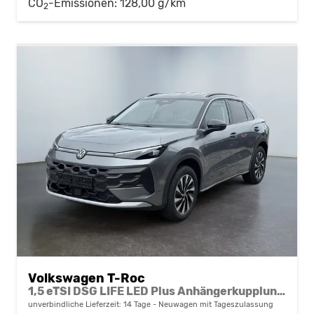
CO
-Emissionen:
128,00 g/km
2
Volkswagen T-Roc
1,5 eTSI DSG LIFE LED Plus Anhängerkupplung Navigation Digital Pro Sitzheizung beheiztes Lenkrad 17 Zoll Alu 5J Garantie
unverbindliche Lieferzeit:
14 Tage
Neuwagen mit Tageszulassung