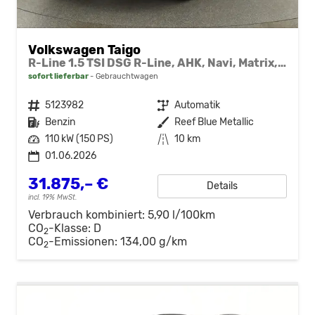
Volkswagen Taigo
R-Line 1.5 TSI DSG R-Line, AHK, Navi, Matrix, Kamera, ACC, Winter, 4 J.-Garantie
sofort lieferbar
Gebrauchtwagen
Fahrzeugnr.
5123982
Getriebe
Automatik
Kraftstoff
Benzin
Außenfarbe
Reef Blue Metallic
Leistung
110 kW (150 PS)
Kilometerstand
10 km
01.06.2026
31.875,– €
Details
incl. 19% MwSt.
Verbrauch kombiniert:
5,90 l/100km
CO
-Klasse:
D
2
CO
-Emissionen:
134,00 g/km
2