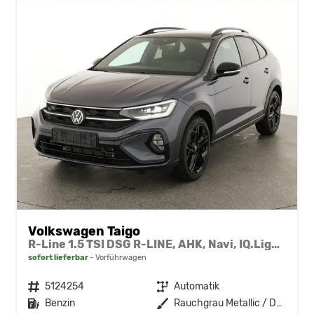
Volkswagen Taigo
R-Line 1.5 TSI DSG R-LINE, AHK, Navi, IQ.Light, Kamera, ACC, Winter
sofort lieferbar
Vorführwagen
Fahrzeugnr.
5124254
Getriebe
Automatik
Kraftstoff
Benzin
Außenfarbe
Rauchgrau Metallic / Dach schwarz