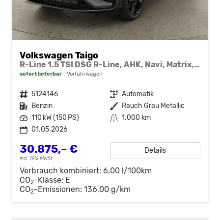
Volkswagen Taigo
R-Line 1.5 TSI DSG R-Line, AHK, Navi, Matrix, Kamera, ACC, Winter, 4 J.-Garantie
sofort lieferbar
Vorführwagen
Fahrzeugnr.
5124146
Getriebe
Automatik
Kraftstoff
Benzin
Außenfarbe
Rauch Grau Metallic
Leistung
110 kW (150 PS)
Kilometerstand
1.000 km
01.05.2026
30.875,– €
Details
incl. 19% MwSt.
Verbrauch kombiniert:
6,00 l/100km
CO
-Klasse:
E
2
CO
-Emissionen:
136,00 g/km
2