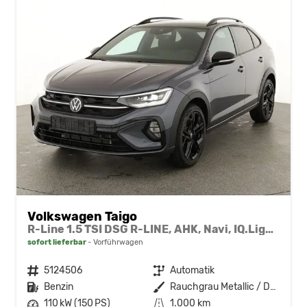
Volkswagen Taigo
R-Line 1.5 TSI DSG R-LINE, AHK, Navi, IQ.Light, Kamera, ACC, Winter
sofort lieferbar
Vorführwagen
Fahrzeugnr.
5124506
Getriebe
Automatik
Kraftstoff
Benzin
Außenfarbe
Rauchgrau Metallic / Dach schwarz
Leistung
110 kW (150 PS)
Kilometerstand
1.000 km