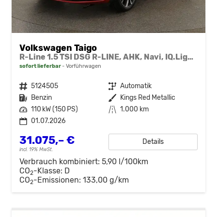
Volkswagen Taigo
R-Line 1.5 TSI DSG R-LINE, AHK, Navi, IQ.Light, Kamera, ACC, Winter
sofort lieferbar
Vorführwagen
Fahrzeugnr.
5124505
Getriebe
Automatik
Kraftstoff
Benzin
Außenfarbe
Kings Red Metallic
Leistung
110 kW (150 PS)
Kilometerstand
1.000 km
01.07.2026
31.075,– €
Details
incl. 19% MwSt.
Verbrauch kombiniert:
5,90 l/100km
CO
-Klasse:
D
2
CO
-Emissionen:
133,00 g/km
2