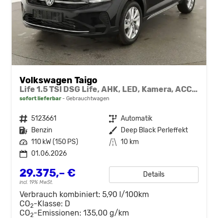
Volkswagen Taigo
Life 1.5 TSI DSG Life, AHK, LED, Kamera, ACC, Winter, 17-Zoll
sofort lieferbar
Gebrauchtwagen
Fahrzeugnr.
5123661
Getriebe
Automatik
Kraftstoff
Benzin
Außenfarbe
Deep Black Perleffekt
Leistung
110 kW (150 PS)
Kilometerstand
10 km
01.06.2026
29.375,– €
Details
incl. 19% MwSt.
Verbrauch kombiniert:
5,90 l/100km
CO
-Klasse:
D
2
CO
-Emissionen:
135,00 g/km
2