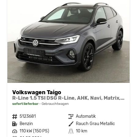
Volkswagen Taigo
R-Line 1.5 TSI DSG R-Line, AHK, Navi, Matrix, Kamera, ACC, Winter, 4 J.-Garantie
sofort lieferbar
Gebrauchtwagen
Fahrzeugnr.
5123681
Getriebe
Automatik
Kraftstoff
Benzin
Außenfarbe
Rauch Grau Metallic
Leistung
110 kW (150 PS)
Kilometerstand
10 km