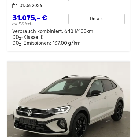
01.06.2026
31.075,– €
Details
incl. 19% MwSt.
Verbrauch kombiniert:
6,10 l/100km
CO
-Klasse:
E
2
CO
-Emissionen:
137,00 g/km
2