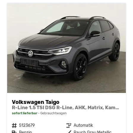
Volkswagen Taigo
R-Line 1.5 TSI DSG R-Line, AHK, Matrix, Kamera, ACC, Winter, 4 J.-Garantie
sofort lieferbar
Gebrauchtwagen
Fahrzeugnr.
5123679
Getriebe
Automatik
Kraftstoff
Benzin
Außenfarbe
Rauch Grau Metallic