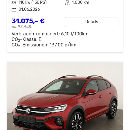
Leistung
110 kW (150 PS)
Kilometerstand
1.000 km
01.06.2026
31.075,– €
Details
incl. 19% MwSt.
Verbrauch kombiniert:
6,10 l/100km
CO
-Klasse:
E
2
CO
-Emissionen:
137,00 g/km
2