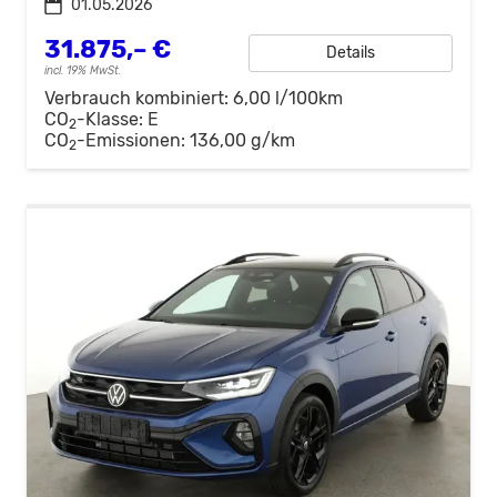
01.05.2026
31.875,– €
Details
incl. 19% MwSt.
Verbrauch kombiniert:
6,00 l/100km
CO
-Klasse:
E
2
CO
-Emissionen:
136,00 g/km
2