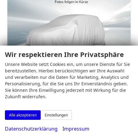
Wir respektieren Ihre Privatsphäre
Unsere Website setzt Cookies ein, um unsere Dienste für Sie
bereitzustellen. Hierbei berücksichtigen wir Ihre Auswahl
Volkswagen Taigo
und verarbeiten nur die Daten für Marketing, Analytics und
R-Line 1.5 TSI DSG Black, AHK, Navi, IQ.Light, IQ.Drive, Kamera, ACC, Winter, 18-Zoll
Personalisierung, für die Sie uns Ihr Einverständnis geben.
unverbindliche Lieferzeit:
14 Tage
Gebrauchtwagen
Sie können Ihre Einwilligung jederzeit mit Wirkung für die
Zukunft widerrufen.
Fahrzeugnr.
5124369
Getriebe
Automatik
Kraftstoff
Benzin
Außenfarbe
Rauchgrau Metallic / Dach schwarz
Alle akzeptieren
Einstellungen
Leistung
110 kW (150 PS)
Kilometerstand
10 km
01.07.2026
Datenschutzerklärung
Impressum
31.875,– €
Details