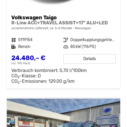
Volkswagen Taigo
R-Line ACC+TRAVEL ASSIST+17'' ALU+LED
unverbindliche Lieferzeit: ca. 5-6 Monate
Neuwagen
Fahrzeugnr.
5119154
Getriebe
Doppelkupplungsgetriebe (DSG)
Kraftstoff
Benzin
Leistung
85 kW (116 PS)
24.480,– €
Details
incl. 19% MwSt.
Verbrauch kombiniert:
5,70 l/100km
CO
-Klasse:
D
2
CO
-Emissionen:
129,00 g/km
2