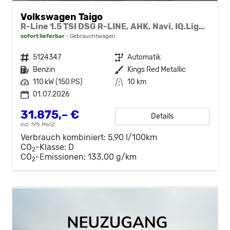
Volkswagen Taigo
R-Line 1.5 TSI DSG R-LINE, AHK, Navi, IQ.Light, Kamera, ACC, Winter
sofort lieferbar
Gebrauchtwagen
Fahrzeugnr.
5124347
Getriebe
Automatik
Kraftstoff
Benzin
Außenfarbe
Kings Red Metallic
Leistung
110 kW (150 PS)
Kilometerstand
10 km
01.07.2026
31.875,– €
Details
incl. 19% MwSt.
Verbrauch kombiniert:
5,90 l/100km
CO
-Klasse:
D
2
CO
-Emissionen:
133,00 g/km
2