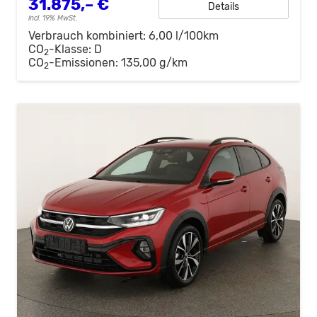
31.875,– €
Details
incl. 19% MwSt.
Verbrauch kombiniert:
6,00 l/100km
CO
-Klasse:
D
2
CO
-Emissionen:
135,00 g/km
2