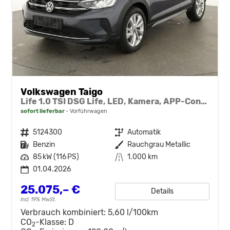
Volkswagen Taigo
Life 1.0 TSI DSG Life, LED, Kamera, APP-Connect, Winter, 17-Zoll
sofort lieferbar
Vorführwagen
Fahrzeugnr.
5124300
Getriebe
Automatik
Kraftstoff
Benzin
Außenfarbe
Rauchgrau Metallic
Leistung
85 kW (116 PS)
Kilometerstand
1.000 km
01.04.2026
25.075,– €
Details
incl. 19% MwSt.
Verbrauch kombiniert:
5,60 l/100km
CO
-Klasse:
D
2