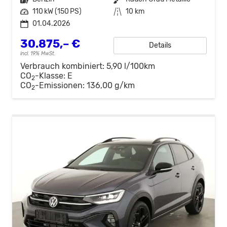
Leistung
110 kW (150 PS)
Kilometerstand
10 km
01.04.2026
30.875,– €
Details
incl. 19% MwSt.
Verbrauch kombiniert:
5,90 l/100km
CO
-Klasse:
E
2
CO
-Emissionen:
136,00 g/km
2