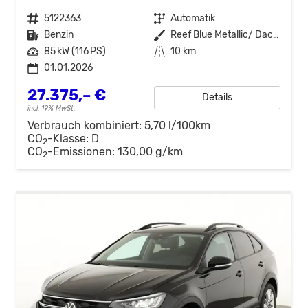
Fahrzeugnr.
5122363
Getriebe
Automatik
Kraftstoff
Benzin
Außenfarbe
Reef Blue Metallic/ Dach Schwarz
Leistung
85 kW (116 PS)
Kilometerstand
10 km
01.01.2026
27.375,– €
Details
incl. 19% MwSt.
Verbrauch kombiniert:
5,70 l/100km
CO
-Klasse:
D
2
CO
-Emissionen:
130,00 g/km
2