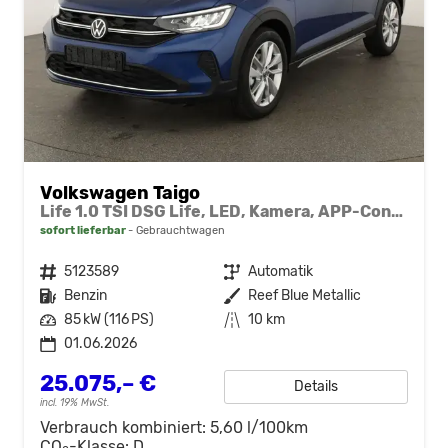
Volkswagen Taigo
Life 1.0 TSI DSG Life, LED, Kamera, APP-Connect, Winter, 17-Zoll
sofort lieferbar
Gebrauchtwagen
Fahrzeugnr.
5123589
Getriebe
Automatik
Kraftstoff
Benzin
Außenfarbe
Reef Blue Metallic
Leistung
85 kW (116 PS)
Kilometerstand
10 km
01.06.2026
25.075,– €
Details
incl. 19% MwSt.
Verbrauch kombiniert:
5,60 l/100km
CO
-Klasse:
D