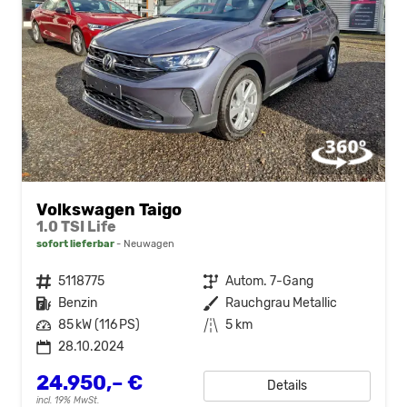
Volkswagen Taigo
1.0 TSI Life
sofort lieferbar
Neuwagen
Fahrzeugnr.
5118775
Getriebe
Autom. 7-Gang
Kraftstoff
Benzin
Außenfarbe
Rauchgrau Metallic
Leistung
85 kW (116 PS)
Kilometerstand
5 km
28.10.2024
24.950,– €
Details
incl. 19% MwSt.