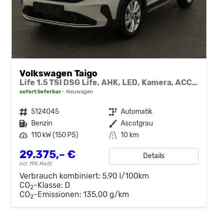
Volkswagen Taigo
Life 1.5 TSI DSG Life, AHK, LED, Kamera, ACC, Winter, 17-Zoll
sofort lieferbar
Neuwagen
Fahrzeugnr.
5124045
Getriebe
Automatik
Kraftstoff
Benzin
Außenfarbe
Ascotgrau
Leistung
110 kW (150 PS)
Kilometerstand
10 km
29.375,– €
Details
incl. 19% MwSt.
Verbrauch kombiniert:
5,90 l/100km
CO
-Klasse:
D
2
CO
-Emissionen:
135,00 g/km
2