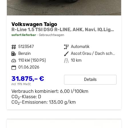
Volkswagen Taigo
R-Line 1.5 TSI DSG R-LINE, AHK, Navi, IQ.Light, Kamera, ACC, Winter
sofort lieferbar
Gebrauchtwagen
Fahrzeugnr.
5123547
Getriebe
Automatik
Kraftstoff
Benzin
Außenfarbe
Ascot Grau / Dach schwarz
Leistung
110 kW (150 PS)
Kilometerstand
10 km
01.06.2026
31.875,– €
Details
incl. 19% MwSt.
Verbrauch kombiniert:
6,00 l/100km
CO
-Klasse:
D
2
CO
-Emissionen:
135,00 g/km
2