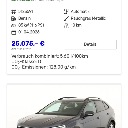
Fahrzeugnr.
5123591
Getriebe
Automatik
Kraftstoff
Benzin
Außenfarbe
Rauchgrau Metallic
Leistung
85 kW (116 PS)
Kilometerstand
10 km
01.04.2026
25.075,– €
Details
incl. 19% MwSt.
Verbrauch kombiniert:
5,60 l/100km
CO
-Klasse:
D
2
CO
-Emissionen:
128,00 g/km
2