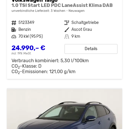
1.0 TSI Start LED PDC LaneAssist Klima DAB
unverbindliche Lieferzeit:
3 Wochen
Neuwagen
Fahrzeugnr.
5123349
Getriebe
Schaltgetriebe
Kraftstoff
Benzin
Außenfarbe
Ascot Grau
Leistung
70 kW (95 PS)
Kilometerstand
9 km
24.990,– €
Details
incl. 19% MwSt.
Verbrauch kombiniert:
5,30 l/100km
CO
-Klasse:
D
2
CO
-Emissionen:
121,00 g/km
2