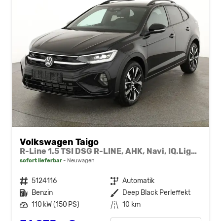
Volkswagen Taigo
R-Line 1.5 TSI DSG R-LINE, AHK, Navi, IQ.Light, Kamera, ACC, Winter
sofort lieferbar
Neuwagen
Fahrzeugnr.
5124116
Getriebe
Automatik
Kraftstoff
Benzin
Außenfarbe
Deep Black Perleffekt
Leistung
110 kW (150 PS)
Kilometerstand
10 km