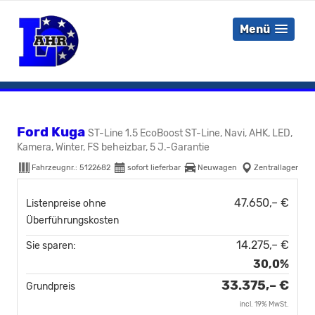
Menü
Ford Kuga
ST-Line 1.5 EcoBoost ST-Line, Navi, AHK, LED,
Kamera, Winter, FS beheizbar, 5 J.-Garantie
Fahrzeugnr.:
5122682
sofort lieferbar
Neuwagen
Zentrallager
47.650,– €
Listenpreise ohne
Überführungskosten
14.275,– €
Sie sparen:
30,0%
33.375,– €
Grundpreis
incl. 19% MwSt.