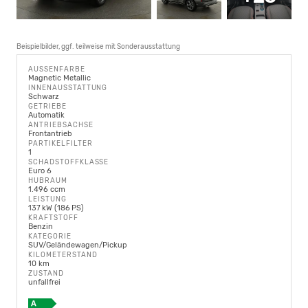
Beispielbilder, ggf. teilweise mit Sonderausstattung
AUSSENFARBE
Magnetic Metallic
INNENAUSSTATTUNG
Schwarz
GETRIEBE
Automatik
ANTRIEBSACHSE
Frontantrieb
PARTIKELFILTER
1
SCHADSTOFFKLASSE
Euro 6
HUBRAUM
1.496 ccm
LEISTUNG
137 kW (186 PS)
KRAFTSTOFF
Benzin
KATEGORIE
SUV/Geländewagen/Pickup
KILOMETERSTAND
10 km
ZUSTAND
unfallfrei