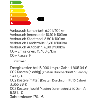
Verbrauch kombiniert:
6,90 l/100km
Verbrauch Innenstadt:
10,10 l/100km
Verbrauch Stadtrand:
6,80 l/100km
Verbrauch Landstraße:
5,60 l/100km
Verbrauch Autobahn:
6,80 l/100km
CO
-Emissionen:
157,00 g/km
2
CO
-Klasse:
F
2
Download
Energiekosten bei 15.000 km pro Jahr:
1.805,04 €
CO2 Kosten (niedrig)
:
(Kosten Durchschnitt 10 Jahre)
1.413,- €
CO2 Kosten (mittel)
:
(Kosten Durchschnitt 10 Jahre)
3.355,88 €
CO2 Kosten (hoch)
:
(Kosten Durchschnitt 10 Jahre)
5.181,- €
Jahressteuer:
170,- €