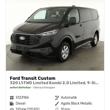
Ford Transit Custom
320 L1 FWD Limited Kombi 2.0 Limited, 9-Sitzer, Navi, FS-beheizbar, Side, Kamera, 4 J.-Garantie
sofort lieferbar
Gebrauchtwagen
Fahrzeugnr.
5123186
Getriebe
Automatik
Kraftstoff
Diesel
Außenfarbe
Agate Black Metallic
Leistung
125 kW (170 PS)
Kilometerstand
10 km