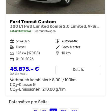
Ford Transit Custom
320 L1 FWD Limited Kombi 2.0 Limited, 9-Sitzer, Navi, FS-beheizbar, Side, Kamera, 4 J.-Garantie
sofort lieferbar
Gebrauchtwagen
Fahrzeugnr.
5124073
Getriebe
Automatik
Kraftstoff
Diesel
Außenfarbe
Grey Matter
Leistung
125 kW (170 PS)
Kilometerstand
10 km
01.01.2026
45.875,– €
Details
incl. 19% MwSt.
Verbrauch kombiniert:
8,00 l/100km
CO
-Klasse:
G
2
CO
-Emissionen:
210,00 g/km
2
Datensätze pro Seite: