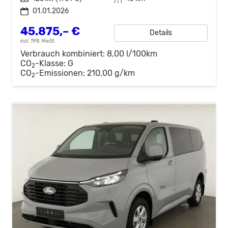
01.01.2026
45.875,– €
Details
incl. 19% MwSt.
Verbrauch kombiniert:
8,00 l/100km
CO
-Klasse:
G
2
CO
-Emissionen:
210,00 g/km
2