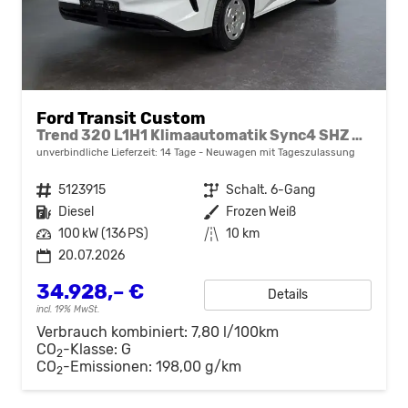
Ford Transit Custom
Trend 320 L1H1 Klimaautomatik Sync4 SHZ 2 x Einparkhilfe Kamera 5JG
unverbindliche Lieferzeit:
14 Tage
Neuwagen mit Tageszulassung
Fahrzeugnr.
5123915
Getriebe
Schalt. 6-Gang
Kraftstoff
Diesel
Außenfarbe
Frozen Weiß
Leistung
100 kW (136 PS)
Kilometerstand
10 km
20.07.2026
34.928,– €
Details
incl. 19% MwSt.
Verbrauch kombiniert:
7,80 l/100km
CO
-Klasse:
G
2
CO
-Emissionen:
198,00 g/km
2