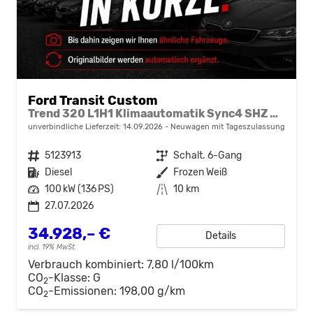
Ford Transit Custom
Trend 320 L1H1 Klimaautomatik Sync4 SHZ 2 x Einparkhilfe Kamera 5JG
unverbindliche Lieferzeit:
14.09.2026
Neuwagen mit Tageszulassung
Fahrzeugnr.
5123913
Getriebe
Schalt. 6-Gang
Kraftstoff
Diesel
Außenfarbe
Frozen Weiß
Leistung
100 kW (136 PS)
Kilometerstand
10 km
27.07.2026
34.928,– €
Details
incl. 19% MwSt.
Verbrauch kombiniert:
7,80 l/100km
CO
-Klasse:
G
2
CO
-Emissionen:
198,00 g/km
2