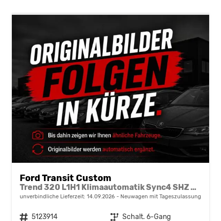
Ford Transit Custom
Trend 320 L1H1 Klimaautomatik Sync4 SHZ 2 x Einparkhilfe Kamera 5JG
unverbindliche Lieferzeit:
14.09.2026
Neuwagen mit Tageszulassung
Fahrzeugnr.
5123914
Getriebe
Schalt. 6-Gang