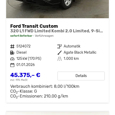
Ford Transit Custom
320 L1 FWD Limited Kombi 2.0 Limited, 9-Sitzer, Navi, FS-beheizbar, Side, Kamera, 4 J.-Garantie
sofort lieferbar
Vorführwagen
Fahrzeugnr.
5124072
Getriebe
Automatik
Kraftstoff
Diesel
Außenfarbe
Agate Black Metallic
Leistung
125 kW (170 PS)
Kilometerstand
1.000 km
01.01.2026
45.375,– €
Details
incl. 19% MwSt.
Verbrauch kombiniert:
8,00 l/100km
CO
-Klasse:
G
2
CO
-Emissionen:
210,00 g/km
2