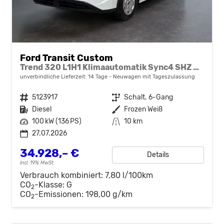
Ford Transit Custom
Trend 320 L1H1 Klimaautomatik Sync4 SHZ 2 x Einparkhilfe Kamera 5JG
unverbindliche Lieferzeit:
14 Tage
Neuwagen mit Tageszulassung
Fahrzeugnr.
5123917
Getriebe
Schalt. 6-Gang
Kraftstoff
Diesel
Außenfarbe
Frozen Weiß
Leistung
100 kW (136 PS)
Kilometerstand
10 km
27.07.2026
34.928,– €
Details
incl. 19% MwSt.
Verbrauch kombiniert:
7,80 l/100km
CO
-Klasse:
G
2
CO
-Emissionen:
198,00 g/km
2