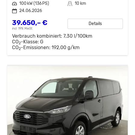
Leistung
100 kW (136 PS)
Kilometerstand
10 km
24.06.2026
39.650,– €
Details
incl. 19% MwSt.
Verbrauch kombiniert:
7,30 l/100km
CO
-Klasse:
G
2
CO
-Emissionen:
192,00 g/km
2