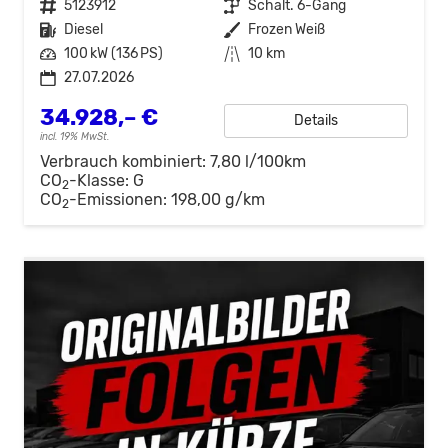
Fahrzeugnr.
5123912
Getriebe
Schalt. 6-Gang
Kraftstoff
Diesel
Außenfarbe
Frozen Weiß
Leistung
100 kW (136 PS)
Kilometerstand
10 km
27.07.2026
34.928,– €
Details
incl. 19% MwSt.
Verbrauch kombiniert:
7,80 l/100km
CO
-Klasse:
G
2
CO
-Emissionen:
198,00 g/km
2