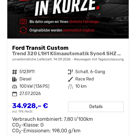
Ford Transit Custom
Trend 320 L1H1 Klimaautomatik Sync4 SHZ 2 x Einparkhilfe Kamera 5JG
unverbindliche Lieferzeit:
14.09.2026
Neuwagen mit Tageszulassung
Fahrzeugnr.
5123911
Getriebe
Schalt. 6-Gang
Kraftstoff
Diesel
Außenfarbe
Race Red
Leistung
100 kW (136 PS)
Kilometerstand
10 km
27.07.2026
34.928,– €
Details
incl. 19% MwSt.
Verbrauch kombiniert:
7,80 l/100km
CO
-Klasse:
G
2
CO
-Emissionen:
198,00 g/km
2