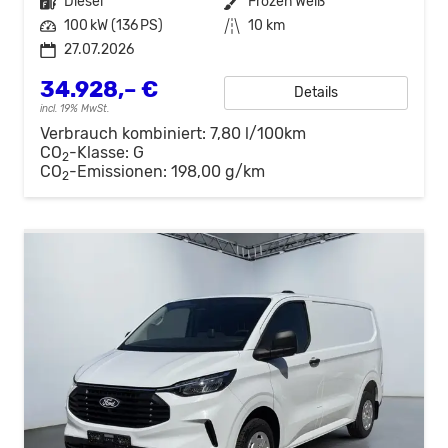
Kraftstoff
Diesel
Außenfarbe
Frozen Weiß
Leistung
100 kW (136 PS)
Kilometerstand
10 km
27.07.2026
34.928,– €
Details
incl. 19% MwSt.
Verbrauch kombiniert:
7,80 l/100km
CO
-Klasse:
G
2
CO
-Emissionen:
198,00 g/km
2