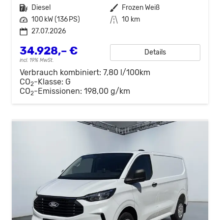
Kraftstoff
Diesel
Außenfarbe
Frozen Weiß
Leistung
100 kW (136 PS)
Kilometerstand
10 km
27.07.2026
34.928,– €
Details
incl. 19% MwSt.
Verbrauch kombiniert:
7,80 l/100km
CO
-Klasse:
G
2
CO
-Emissionen:
198,00 g/km
2