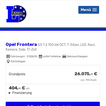
Menü
Opel Frontera
GS 1.2 100 kW DCT, 7-Sitzer, LED, Navi,
Kamera, Side, 17-Zoll
Fahrzeugnr.:
5122630
sofort lieferbar
Gebrauchtwagen
Zentrallager
26.075,– €
Grundpreis
incl. 19% MwSt.
404,– €
mtl.
Finanzierung