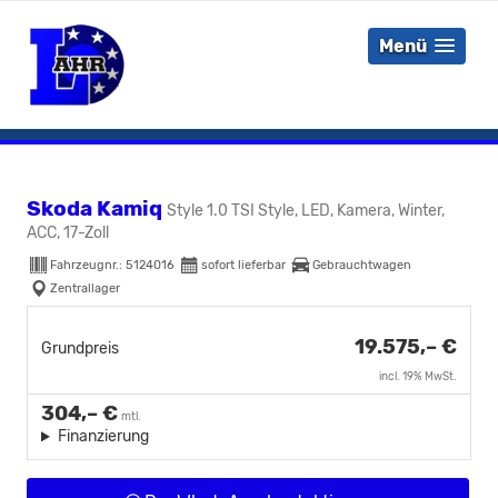
Menü
Skoda Kamiq
Style 1.0 TSI Style, LED, Kamera, Winter,
ACC, 17-Zoll
Fahrzeugnr.:
5124016
sofort lieferbar
Gebrauchtwagen
Zentrallager
19.575,– €
Grundpreis
incl. 19% MwSt.
304,– €
mtl.
Finanzierung