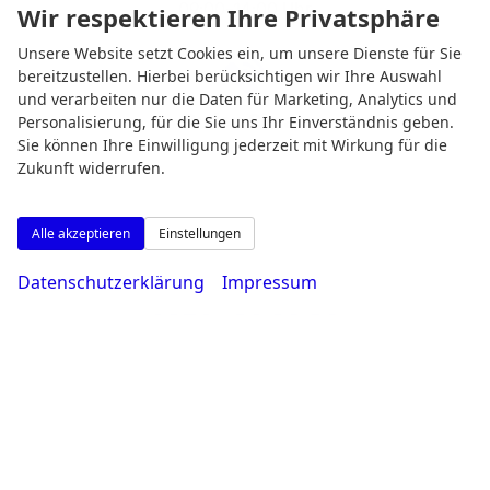
09:00-14:00 Uhr
Wir respektieren Ihre Privatsphäre
Unsere Website setzt Cookies ein, um unsere Dienste für Sie
bereitzustellen. Hierbei berücksichtigen wir Ihre Auswahl
und verarbeiten nur die Daten für Marketing, Analytics und
Rufen Sie an
Personalisierung, für die Sie uns Ihr Einverständnis geben.
Sie können Ihre Einwilligung jederzeit mit Wirkung für die
Zukunft widerrufen.
Alle akzeptieren
Einstellungen
Datenschutzerklärung
Impressum
0231 - 80 90 80
Wie können wir Ihnen helfen?