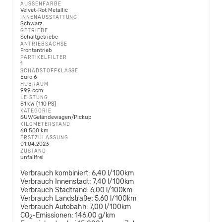
AUSSENFARBE
Velvet-Rot Metallic
INNENAUSSTATTUNG
Schwarz
GETRIEBE
Schaltgetriebe
ANTRIEBSACHSE
Frontantrieb
PARTIKELFILTER
1
SCHADSTOFFKLASSE
Euro 6
HUBRAUM
999 ccm
LEISTUNG
81 kW (110 PS)
KATEGORIE
SUV/Geländewagen/Pickup
KILOMETERSTAND
68.500 km
ERSTZULASSUNG
01.04.2023
ZUSTAND
unfallfrei
Verbrauch kombiniert:
6,40 l/100km
Verbrauch Innenstadt:
7,40 l/100km
Verbrauch Stadtrand:
6,00 l/100km
Verbrauch Landstraße:
5,60 l/100km
Verbrauch Autobahn:
7,00 l/100km
CO
-Emissionen:
146,00 g/km
2