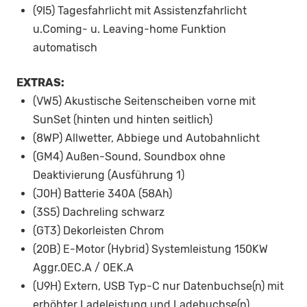
(9I5) Tagesfahrlicht mit Assistenzfahrlicht
u.Coming- u. Leaving-home Funktion
automatisch
EXTRAS:
(VW5) Akustische Seitenscheiben vorne mit
SunSet (hinten und hinten seitlich)
(8WP) Allwetter, Abbiege und Autobahnlicht
(GM4) Außen-Sound, Soundbox ohne
Deaktivierung (Ausführung 1)
(J0H) Batterie 340A (58Ah)
(3S5) Dachreling schwarz
(GT3) Dekorleisten Chrom
(20B) E-Motor (Hybrid) Systemleistung 150KW
Aggr.0EC.A / 0EK.A
(U9H) Extern, USB Typ-C nur Datenbuchse(n) mit
erhöhter Ladeleistung und Ladebuchse(n)