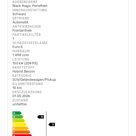
AUSSENFARBE
Black Magic Perleffekt
INNENAUSSTATTUNG
Schwarz
GETRIEBE
Automatik
ANTRIEBSACHSE
Frontantrieb
PARTIKELFILTER
1
SCHADSTOFFKLASSE
Euro 6
HUBRAUM
1.498 ccm
LEISTUNG
150 kW (204 PS)
KRAFTSTOFF
Hybrid Benzin
KATEGORIE
SUV/Geländewagen/Pickup
KILOMETERSTAND
10 km
ERSTZULASSUNG
01.05.2026
ZUSTAND
unfallfrei