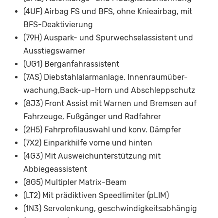
(4UF) Airbag FS und BFS, ohne Knieairbag, mit
BFS-Deaktivierung
(79H) Auspark- und Spurwechselassistent und
Ausstiegswarner
(UG1) Berganfahrassistent
(7AS) Diebstahlalarmanlage, Innenraumüber-
wachung,Back-up-Horn und Abschleppschutz
(8J3) Front Assist mit Warnen und Bremsen auf
Fahrzeuge, Fußgänger und Radfahrer
(2H5) Fahrprofilauswahl und konv. Dämpfer
(7X2) Einparkhilfe vorne und hinten
(4G3) Mit Ausweichunterstützung mit
Abbiegeassistent
(8G5) Multipler Matrix-Beam
(LT2) Mit prädiktiven Speedlimiter (pLIM)
(1N3) Servolenkung, geschwindigkeitsabhängig