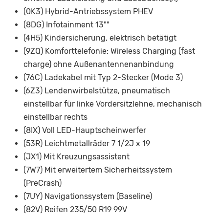
(0K3) Hybrid-Antriebssystem PHEV
(8DG) Infotainment 13""
(4H5) Kindersicherung, elektrisch betätigt
(9ZQ) Komforttelefonie: Wireless Charging (fast
charge) ohne Außenantennenanbindung
(76C) Ladekabel mit Typ 2-Stecker (Mode 3)
(6Z3) Lendenwirbelstütze, pneumatisch
einstellbar für linke Vordersitzlehne, mechanisch
einstellbar rechts
(8IX) Voll LED-Hauptscheinwerfer
(53R) Leichtmetallräder 7 1/2J x 19
(JX1) Mit Kreuzungsassistent
(7W7) Mit erweitertem Sicherheitssystem
(PreCrash)
(7UY) Navigationssystem (Baseline)
(82V) Reifen 235/50 R19 99V