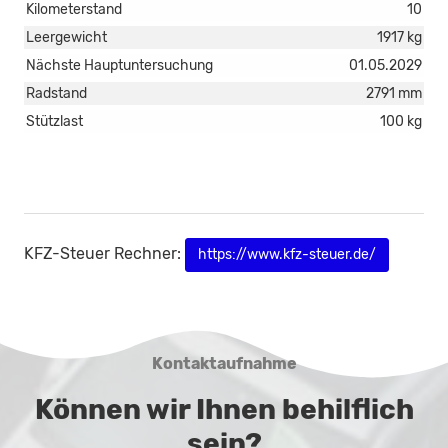
Kilometerstand
10
Leergewicht
1917 kg
Nächste Hauptuntersuchung
01.05.2029
Radstand
2791 mm
Stützlast
100 kg
KFZ-Steuer Rechner:
https://www.kfz-steuer.de/
Kontaktaufnahme
Können wir Ihnen behilflich
sein?