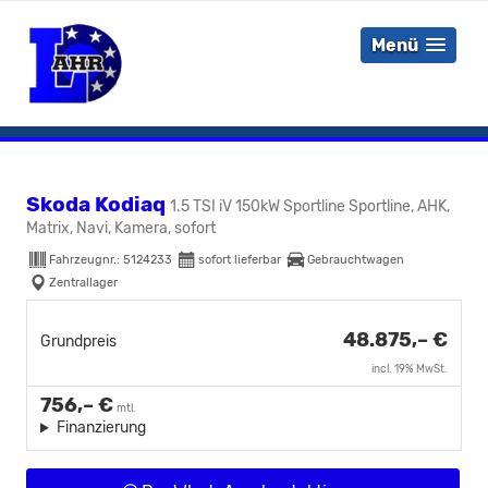
Menü
Skoda Kodiaq
1.5 TSI iV 150kW Sportline Sportline, AHK,
Matrix, Navi, Kamera, sofort
Fahrzeugnr.:
5124233
sofort lieferbar
Gebrauchtwagen
Zentrallager
48.875,– €
Grundpreis
incl. 19% MwSt.
756,– €
mtl.
Finanzierung