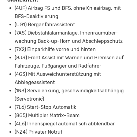
(4UF) Airbag FS und BFS, ohne Knieairbag, mit
BFS-Deaktivierung
(UG1) Berganfahrassistent
(7AS) Diebstahlalarmanlage, Innenraumüber-
wachung,Back-up-Horn und Abschleppschutz
(7X2) Einparkhilfe vorne und hinten
(8J3) Front Assist mit Warnen und Bremsen auf
Fahrzeuge, Fußgänger und Radfahrer
(4G3) Mit Ausweichunterstützung mit
Abbiegeassistent
(1N3) Servolenkung, geschwindigkeitsabhängig
(Servotronic)
(7L6) Start-Stop Automatik
(8G5) Multipler Matrix-Beam
(4L6) Innenspiegel automatisch abblendbar
(NZ4) Privater Notruf