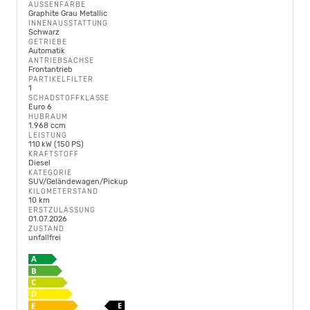
AUSSENFARBE
Graphite Grau Metallic
INNENAUSSTATTUNG
Schwarz
GETRIEBE
Automatik
ANTRIEBSACHSE
Frontantrieb
PARTIKELFILTER
1
SCHADSTOFFKLASSE
Euro 6
HUBRAUM
1.968 ccm
LEISTUNG
110 kW (150 PS)
KRAFTSTOFF
Diesel
KATEGORIE
SUV/Geländewagen/Pickup
KILOMETERSTAND
10 km
ERSTZULASSUNG
01.07.2026
ZUSTAND
unfallfrei