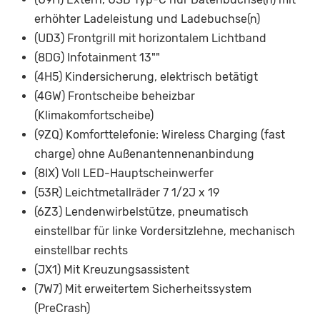
erhöhter Ladeleistung und Ladebuchse(n)
(UD3) Frontgrill mit horizontalem Lichtband
(8DG) Infotainment 13""
(4H5) Kindersicherung, elektrisch betätigt
(4GW) Frontscheibe beheizbar
(Klimakomfortscheibe)
(9ZQ) Komforttelefonie: Wireless Charging (fast
charge) ohne Außenantennenanbindung
(8IX) Voll LED-Hauptscheinwerfer
(53R) Leichtmetallräder 7 1/2J x 19
(6Z3) Lendenwirbelstütze, pneumatisch
einstellbar für linke Vordersitzlehne, mechanisch
einstellbar rechts
(JX1) Mit Kreuzungsassistent
(7W7) Mit erweitertem Sicherheitssystem
(PreCrash)