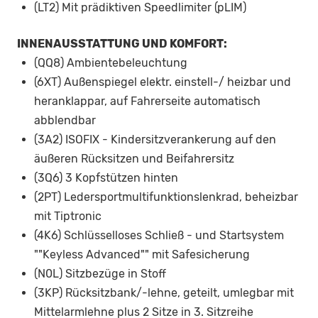
(LT2) Mit prädiktiven Speedlimiter (pLIM)
INNENAUSSTATTUNG UND KOMFORT:
(QQ8) Ambientebeleuchtung
(6XT) Außenspiegel elektr. einstell-/ heizbar und
heranklappar, auf Fahrerseite automatisch
abblendbar
(3A2) ISOFIX - Kindersitzverankerung auf den
äußeren Rücksitzen und Beifahrersitz
(3Q6) 3 Kopfstützen hinten
(2PT) Ledersportmultifunktionslenkrad, beheizbar
mit Tiptronic
(4K6) Schlüsselloses Schließ - und Startsystem
""Keyless Advanced"" mit Safesicherung
(N0L) Sitzbezüge in Stoff
(3KP) Rücksitzbank/-lehne, geteilt, umlegbar mit
Mittelarmlehne plus 2 Sitze in 3. Sitzreihe