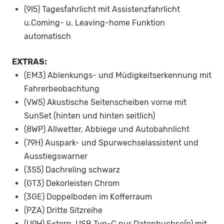
(9I5) Tagesfahrlicht mit Assistenzfahrlicht
u.Coming- u. Leaving-home Funktion
automatisch
EXTRAS:
(EM3) Ablenkungs- und Müdigkeitserkennung mit
Fahrerbeobachtung
(VW5) Akustische Seitenscheiben vorne mit
SunSet (hinten und hinten seitlich)
(8WP) Allwetter, Abbiege und Autobahnlicht
(79H) Auspark- und Spurwechselassistent und
Ausstiegswarner
(3S5) Dachreling schwarz
(GT3) Dekorleisten Chrom
(3GE) Doppelboden im Kofferraum
(PZA) Dritte Sitzreihe
(U9H) Extern, USB Typ-C nur Datenbuchse(n) mit