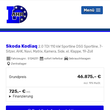
Menü
Skoda Kodiaq
2.0 TDI 110 kW Sportline DSG Sportline, 7-
Sitzer, AHK, Navi, Matrix, Kamera, Side, el. Klappe, 19-Zoll
Fahrzeugnr.:
5124231
sofort lieferbar
Gebrauchtwagen
Zentrallager
46.875,– €
Grundpreis
incl. 19% MwSt.
725,– €
mtl.
Finanzierung