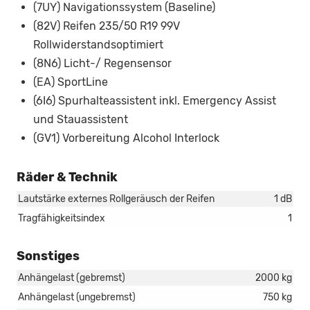
(7UY) Navigationssystem (Baseline)
(82V) Reifen 235/50 R19 99V
Rollwiderstandsoptimiert
(8N6) Licht-/ Regensensor
(EA) SportLine
(6I6) Spurhalteassistent inkl. Emergency Assist
und Stauassistent
(GV1) Vorbereitung Alcohol Interlock
Räder & Technik
Lautstärke externes Rollgeräusch der Reifen
1 dB
Tragfähigkeitsindex
1
Sonstiges
Anhängelast (gebremst)
2000 kg
Anhängelast (ungebremst)
750 kg