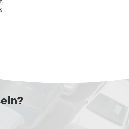
m
kg
sein?