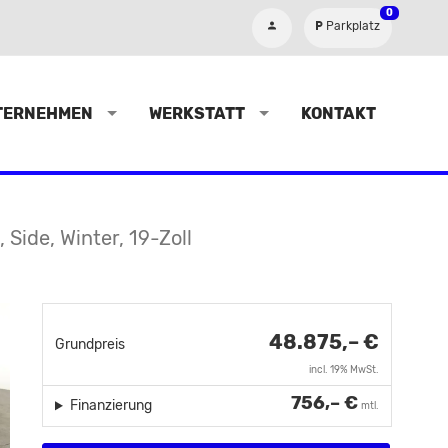
0
Parkplatz
TERNEHMEN
WERKSTATT
KONTAKT
 Side, Winter, 19-Zoll
48.875,– €
Grundpreis
incl. 19% MwSt.
756,– €
Finanzierung
mtl.