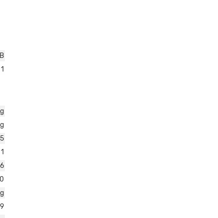
dB
1
kg
kg
5
1
26
0
kg
29