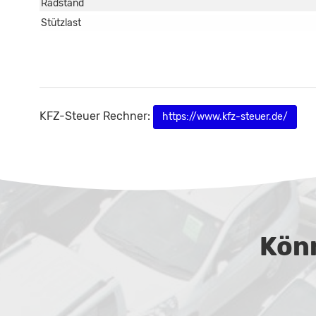
Radstand
Stützlast
KFZ-Steuer Rechner:
https://www.kfz-steuer.de/
Könn