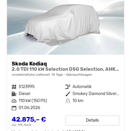
Skoda Kodiaq
2.0 TDI 110 kW Selection DSG Selection, AHK, Navi, Side, Kamera, Winter, 4 J.-Garantie
unverbindliche Lieferzeit:
14 Tage
Gebrauchtwagen
Fahrzeugnr.
5123995
Getriebe
Automatik
Kraftstoff
Diesel
Außenfarbe
Smokey Diamond Silver Metallic
Leistung
110 kW (150 PS)
Kilometerstand
10 km
01.06.2026
42.875,– €
Details
incl. 19% MwSt.