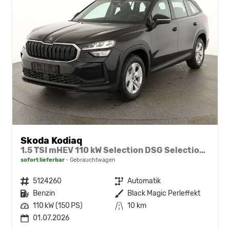
Skoda Kodiaq
1.5 TSI mHEV 110 kW Selection DSG Selection, AHK, Navi, Side, Kamera, Winter, 4 J.- Garantie
sofort lieferbar
Gebrauchtwagen
Fahrzeugnr.
5124260
Getriebe
Automatik
Kraftstoff
Benzin
Außenfarbe
Black Magic Perleffekt
Leistung
110 kW (150 PS)
Kilometerstand
10 km
01.07.2026