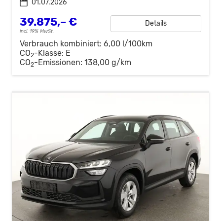
01.07.2026
39.875,– €
Details
incl. 19% MwSt.
Verbrauch kombiniert:
6,00 l/100km
CO
-Klasse:
E
2
CO
-Emissionen:
138,00 g/km
2