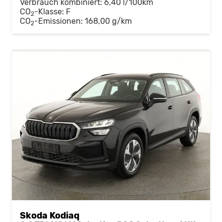
Verbrauch kombiniert:
6,40 l/100km
CO
-Klasse:
F
2
CO
-Emissionen:
168,00 g/km
2
Skoda Kodiaq