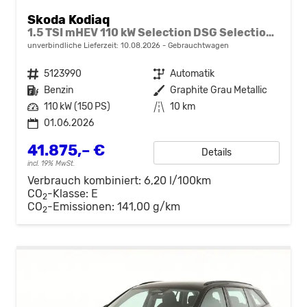
Skoda Kodiaq
1.5 TSI mHEV 110 kW Selection DSG Selection, 7-Sitzer, AHK, Navi, Side, Kamera, Winter, 4 J.- Garantie
unverbindliche Lieferzeit:
10.08.2026
Gebrauchtwagen
Fahrzeugnr.
5123990
Getriebe
Automatik
Kraftstoff
Benzin
Außenfarbe
Graphite Grau Metallic
Leistung
110 kW (150 PS)
Kilometerstand
10 km
01.06.2026
41.875,– €
Details
incl. 19% MwSt.
Verbrauch kombiniert:
6,20 l/100km
CO
-Klasse:
E
2
CO
-Emissionen:
141,00 g/km
2