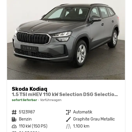
Skoda Kodiaq
1.5 TSI mHEV 110 kW Selection DSG Selection, AHK, Navi, Side, Kamera, Winter, 4 J.- Garantie
sofort lieferbar
Vorführwagen
Fahrzeugnr.
5123987
Getriebe
Automatik
Kraftstoff
Benzin
Außenfarbe
Graphite Grau Metallic
Leistung
110 kW (150 PS)
Kilometerstand
1.100 km