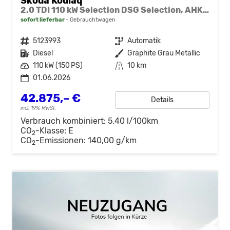
Skoda Kodiaq
2.0 TDI 110 kW Selection DSG Selection, AHK, Navi, Side, Kamera, Winter, 4 J.-Garantie
sofort lieferbar
Gebrauchtwagen
Fahrzeugnr.
5123993
Getriebe
Automatik
Kraftstoff
Diesel
Außenfarbe
Graphite Grau Metallic
Leistung
110 kW (150 PS)
Kilometerstand
10 km
01.06.2026
42.875,– €
Details
incl. 19% MwSt.
Verbrauch kombiniert:
5,40 l/100km
CO
-Klasse:
E
2
CO
-Emissionen:
140,00 g/km
2