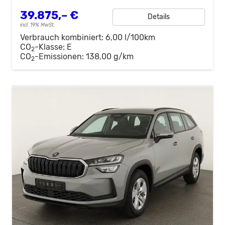
39.875,– €
Details
incl. 19% MwSt.
Verbrauch kombiniert:
6,00 l/100km
CO
-Klasse:
E
2
CO
-Emissionen:
138,00 g/km
2