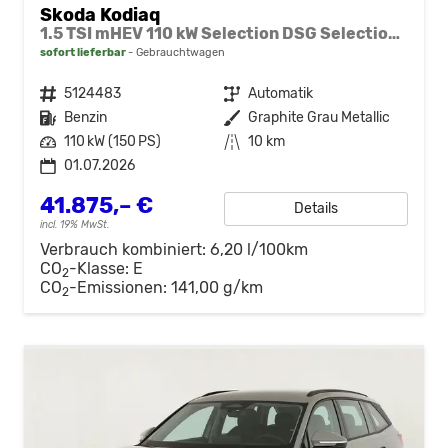
Skoda Kodiaq
1.5 TSI mHEV 110 kW Selection DSG Selection, 7-Sitzer, AHK, Navi, Side, Kamera, Winter, 4 J.- Garantie
sofort lieferbar
Gebrauchtwagen
Fahrzeugnr.
5124483
Getriebe
Automatik
Kraftstoff
Benzin
Außenfarbe
Graphite Grau Metallic
Leistung
110 kW (150 PS)
Kilometerstand
10 km
01.07.2026
41.875,– €
Details
incl. 19% MwSt.
Verbrauch kombiniert:
6,20 l/100km
CO
-Klasse:
E
2
CO
-Emissionen:
141,00 g/km
2