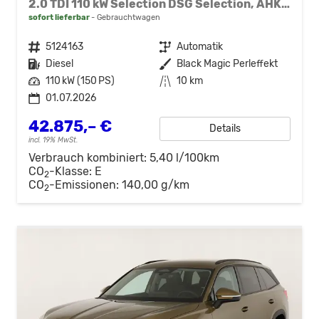
2.0 TDI 110 kW Selection DSG Selection, AHK, Navi, Side, Kamera, Winter, 4 J.-Garantie
sofort lieferbar
Gebrauchtwagen
Fahrzeugnr.
5124163
Getriebe
Automatik
Kraftstoff
Diesel
Außenfarbe
Black Magic Perleffekt
Leistung
110 kW (150 PS)
Kilometerstand
10 km
01.07.2026
42.875,– €
Details
incl. 19% MwSt.
Verbrauch kombiniert:
5,40 l/100km
CO
-Klasse:
E
2
CO
-Emissionen:
140,00 g/km
2