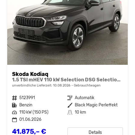
Skoda Kodiaq
1.5 TSI mHEV 110 kW Selection DSG Selection, 7-Sitzer, AHK, Navi, Side, Kamera, Winter, 4 J.- Garantie
unverbindliche Lieferzeit:
10.08.2026
Gebrauchtwagen
Fahrzeugnr.
5123991
Getriebe
Automatik
Kraftstoff
Benzin
Außenfarbe
Black Magic Perleffekt
Leistung
110 kW (150 PS)
Kilometerstand
10 km
01.06.2026
41.875,– €
Details