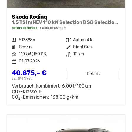
Skoda Kodiaq
1.5 TSI mHEV 110 kW Selection DSG Selection, AHK, Navi, Side, Kamera, Winter, 4 J.- Garantie
sofort lieferbar
Gebrauchtwagen
Fahrzeugnr.
5123986
Getriebe
Automatik
Kraftstoff
Benzin
Außenfarbe
Stahl Grau
Leistung
110 kW (150 PS)
Kilometerstand
10 km
01.07.2026
40.875,– €
Details
incl. 19% MwSt.
Verbrauch kombiniert:
6,00 l/100km
CO
-Klasse:
E
2
CO
-Emissionen:
138,00 g/km
2