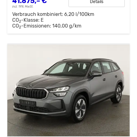
41.875,– €
Details
incl. 19% MwSt.
Verbrauch kombiniert:
6,20 l/100km
CO
-Klasse:
E
2
CO
-Emissionen:
140,00 g/km
2