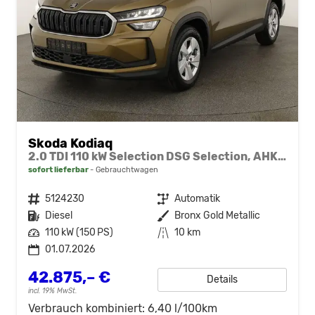
Skoda Kodiaq
2.0 TDI 110 kW Selection DSG Selection, AHK, Navi, Kamera, Side, Winter
sofort lieferbar
Gebrauchtwagen
Fahrzeugnr.
5124230
Getriebe
Automatik
Kraftstoff
Diesel
Außenfarbe
Bronx Gold Metallic
Leistung
110 kW (150 PS)
Kilometerstand
10 km
01.07.2026
42.875,– €
Details
incl. 19% MwSt.
Verbrauch kombiniert:
6,40 l/100km