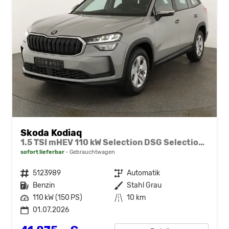
Skoda Kodiaq
1.5 TSI mHEV 110 kW Selection DSG Selection, 7-Sitzer, AHK, Navi, Side, Kamera, Winter, 4 J.- Garantie
sofort lieferbar
Gebrauchtwagen
Fahrzeugnr.
5123989
Getriebe
Automatik
Kraftstoff
Benzin
Außenfarbe
Stahl Grau
Leistung
110 kW (150 PS)
Kilometerstand
10 km
01.07.2026