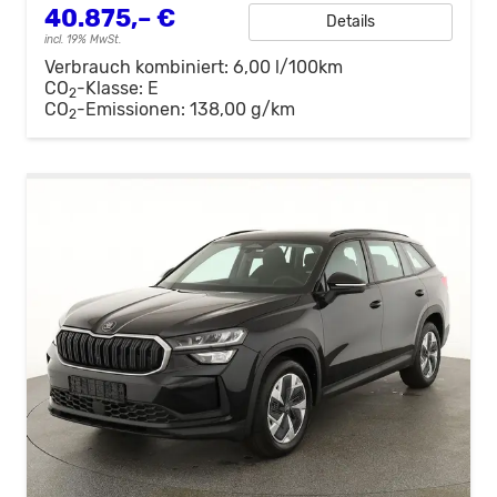
40.875,– €
Details
incl. 19% MwSt.
Verbrauch kombiniert:
6,00 l/100km
CO
-Klasse:
E
2
CO
-Emissionen:
138,00 g/km
2