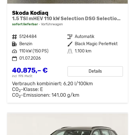
Skoda Kodiaq
1.5 TSI mHEV 110 kW Selection DSG Selection, 7-Sitzer, AHK, Navi, Side, Kamera, Winter, 4 J.- Garantie
sofort lieferbar
Vorführwagen
Fahrzeugnr.
5124484
Getriebe
Automatik
Kraftstoff
Benzin
Außenfarbe
Black Magic Perleffekt
Leistung
110 kW (150 PS)
Kilometerstand
1.100 km
01.07.2026
40.875,– €
Details
incl. 19% MwSt.
Verbrauch kombiniert:
6,20 l/100km
CO
-Klasse:
E
2
CO
-Emissionen:
141,00 g/km
2