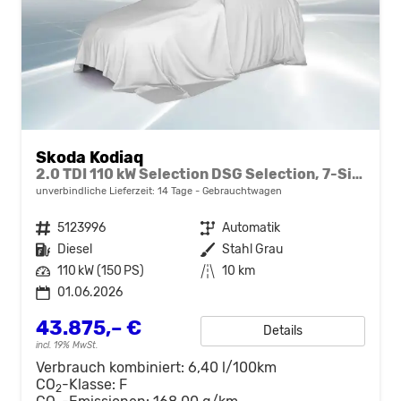
Skoda Kodiaq
2.0 TDI 110 kW Selection DSG Selection, 7-Sitzer, AHK, Navi, Side, Kamera, Winter, 4 J.-Garantie
unverbindliche Lieferzeit:
14 Tage
Gebrauchtwagen
Fahrzeugnr.
5123996
Getriebe
Automatik
Kraftstoff
Diesel
Außenfarbe
Stahl Grau
Leistung
110 kW (150 PS)
Kilometerstand
10 km
01.06.2026
43.875,– €
Details
incl. 19% MwSt.
Verbrauch kombiniert:
6,40 l/100km
CO
-Klasse:
F
2