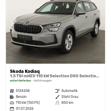
Skoda Kodiaq
1.5 TSI mHEV 110 kW Selection DSG Selection, AHK, Navi, Side, Kamera, Winter, 4 J.- Garantie
sofort lieferbar
Vorführwagen
Fahrzeugnr.
5124258
Getriebe
Automatik
Kraftstoff
Benzin
Außenfarbe
Stahl Grau
Leistung
110 kW (150 PS)
Kilometerstand
850 km
01.07.2026