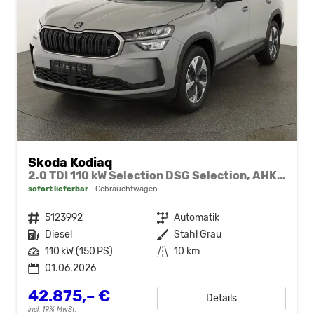
Skoda Kodiaq
2.0 TDI 110 kW Selection DSG Selection, AHK, Navi, Side, Kamera, Winter, 4 J.-Garantie
sofort lieferbar
Gebrauchtwagen
Fahrzeugnr.
5123992
Getriebe
Automatik
Kraftstoff
Diesel
Außenfarbe
Stahl Grau
Leistung
110 kW (150 PS)
Kilometerstand
10 km
01.06.2026
42.875,– €
Details
incl. 19% MwSt.