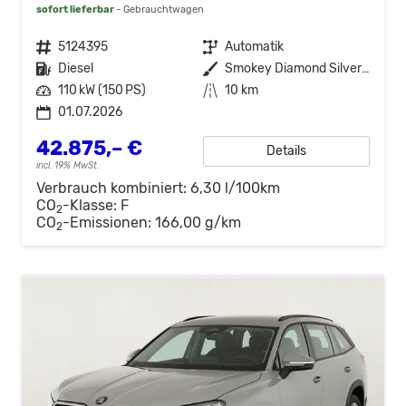
sofort lieferbar
Gebrauchtwagen
Fahrzeugnr.
5124395
Getriebe
Automatik
Kraftstoff
Diesel
Außenfarbe
Smokey Diamond Silver Metallic
Leistung
110 kW (150 PS)
Kilometerstand
10 km
01.07.2026
42.875,– €
Details
incl. 19% MwSt.
Verbrauch kombiniert:
6,30 l/100km
CO
-Klasse:
F
2
CO
-Emissionen:
166,00 g/km
2