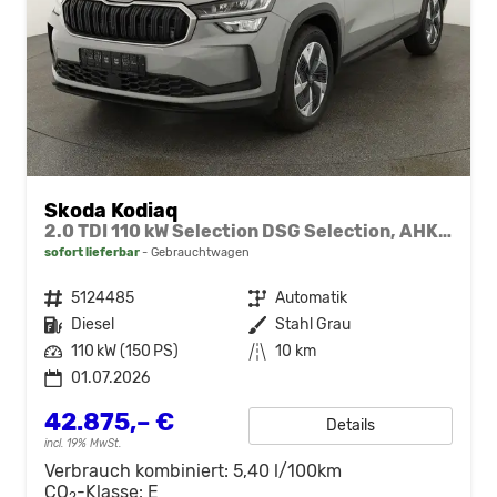
Skoda Kodiaq
2.0 TDI 110 kW Selection DSG Selection, AHK, Navi, Side, Kamera, Winter, 4 J.-Garantie
sofort lieferbar
Gebrauchtwagen
Fahrzeugnr.
5124485
Getriebe
Automatik
Kraftstoff
Diesel
Außenfarbe
Stahl Grau
Leistung
110 kW (150 PS)
Kilometerstand
10 km
01.07.2026
42.875,– €
Details
incl. 19% MwSt.
Verbrauch kombiniert:
5,40 l/100km
CO
-Klasse:
E
2