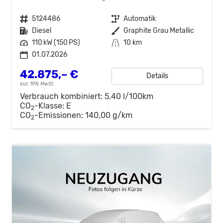
Fahrzeugnr.
5124486
Getriebe
Automatik
Kraftstoff
Diesel
Außenfarbe
Graphite Grau Metallic
Leistung
110 kW (150 PS)
Kilometerstand
10 km
01.07.2026
42.875,– €
Details
incl. 19% MwSt.
Verbrauch kombiniert:
5,40 l/100km
CO
-Klasse:
E
2
CO
-Emissionen:
140,00 g/km
2