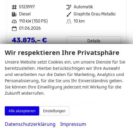
Fahrzeugnr.
5123997
Getriebe
Automatik
Kraftstoff
Diesel
Außenfarbe
Graphite Grau Metallic
Leistung
110 kW (150 PS)
Kilometerstand
10 km
01.06.2026
43.875,– €
Details
incl. 19% MwSt.
Wir respektieren Ihre Privatsphäre
Verbrauch kombiniert:
6,40 l/100km
CO
-Klasse:
F
2
Unsere Website setzt Cookies ein, um unsere Dienste für Sie
CO
-Emissionen:
168,00 g/km
2
bereitzustellen. Hierbei berücksichtigen wir Ihre Auswahl
und verarbeiten nur die Daten für Marketing, Analytics und
Personalisierung, für die Sie uns Ihr Einverständnis geben.
Sie können Ihre Einwilligung jederzeit mit Wirkung für die
Zukunft widerrufen.
Alle akzeptieren
Einstellungen
Datenschutzerklärung
Impressum