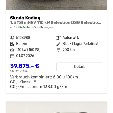
Skoda Kodiaq
1.5 TSI mHEV 110 kW Selection DSG Selection, AHK, Navi, Side, Kamera, Winter, 4 J.- Garantie
sofort lieferbar
Vorführwagen
Fahrzeugnr.
5123988
Getriebe
Automatik
Kraftstoff
Benzin
Außenfarbe
Black Magic Perleffekt
Leistung
110 kW (150 PS)
Kilometerstand
900 km
01.07.2026
39.875,– €
Details
incl. 19% MwSt.
Verbrauch kombiniert:
6,00 l/100km
CO
-Klasse:
E
2
CO
-Emissionen:
138,00 g/km
2