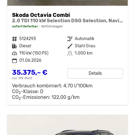
Skoda Octavia Combi
2.0 TDI 110 kW Selection DSG Selection, Navi, Pano, AHK, Teilleder, 5-J Garantie
sofort lieferbar
Vorführwagen
Fahrzeugnr.
5124293
Getriebe
Automatik
Kraftstoff
Diesel
Außenfarbe
Stahl Grau
Leistung
110 kW (150 PS)
Kilometerstand
1.000 km
01.06.2026
35.375,– €
Details
incl. 19% MwSt.
Verbrauch kombiniert:
4,70 l/100km
CO
-Klasse:
D
2
CO
-Emissionen:
122,00 g/km
2