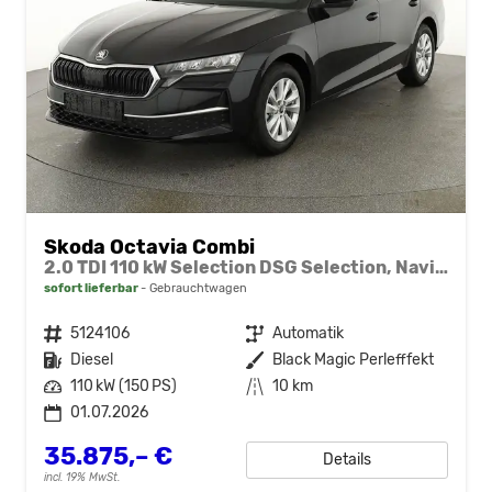
Skoda Octavia Combi
2.0 TDI 110 kW Selection DSG Selection, Navi, Pano, AHK, Teilleder, 5-J Garantie
sofort lieferbar
Gebrauchtwagen
Fahrzeugnr.
5124106
Getriebe
Automatik
Kraftstoff
Diesel
Außenfarbe
Black Magic Perlefffekt
Leistung
110 kW (150 PS)
Kilometerstand
10 km
01.07.2026
35.875,– €
Details
incl. 19% MwSt.