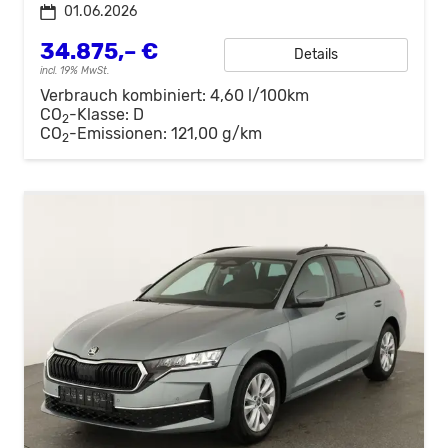
01.06.2026
34.875,– €
Details
incl. 19% MwSt.
Verbrauch kombiniert:
4,60 l/100km
CO
-Klasse:
D
2
CO
-Emissionen:
121,00 g/km
2