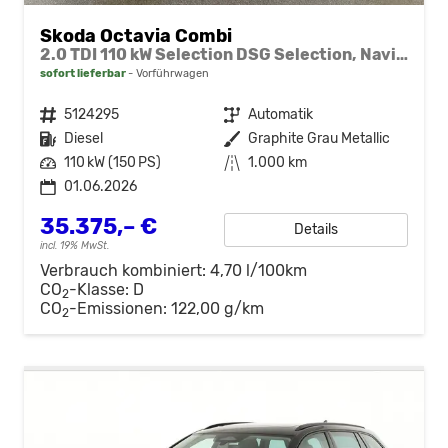
Skoda Octavia Combi
2.0 TDI 110 kW Selection DSG Selection, Navi, Pano, AHK, Teilleder, 5-J Garantie
sofort lieferbar
Vorführwagen
Fahrzeugnr.
5124295
Getriebe
Automatik
Kraftstoff
Diesel
Außenfarbe
Graphite Grau Metallic
Leistung
110 kW (150 PS)
Kilometerstand
1.000 km
01.06.2026
35.375,– €
Details
incl. 19% MwSt.
Verbrauch kombiniert:
4,70 l/100km
CO
-Klasse:
D
2
CO
-Emissionen:
122,00 g/km
2