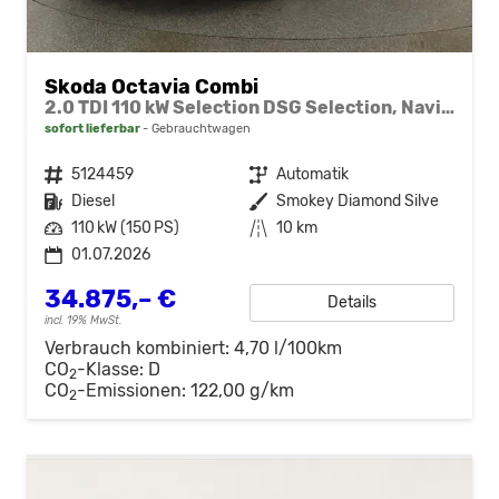
Skoda Octavia Combi
2.0 TDI 110 kW Selection DSG Selection, Navi, AHK, el. Klappe, 5-J Garantie
sofort lieferbar
Gebrauchtwagen
Fahrzeugnr.
5124459
Getriebe
Automatik
Kraftstoff
Diesel
Außenfarbe
Smokey Diamond Silve
Leistung
110 kW (150 PS)
Kilometerstand
10 km
01.07.2026
34.875,– €
Details
incl. 19% MwSt.
Verbrauch kombiniert:
4,70 l/100km
CO
-Klasse:
D
2
CO
-Emissionen:
122,00 g/km
2