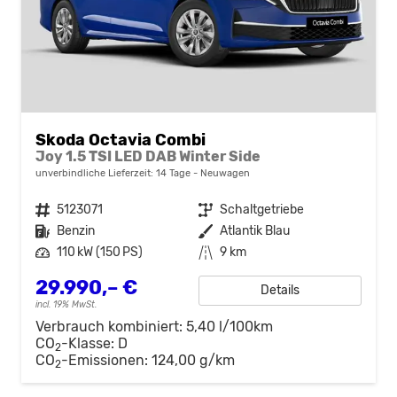
Skoda Octavia Combi
Joy 1.5 TSI LED DAB Winter Side
unverbindliche Lieferzeit:
14 Tage
Neuwagen
Fahrzeugnr.
5123071
Getriebe
Schaltgetriebe
Kraftstoff
Benzin
Außenfarbe
Atlantik Blau
Leistung
110 kW (150 PS)
Kilometerstand
9 km
29.990,– €
Details
incl. 19% MwSt.
Verbrauch kombiniert:
5,40 l/100km
CO
-Klasse:
D
2
CO
-Emissionen:
124,00 g/km
2