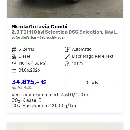
Skoda Octavia Combi
2.0 TDI 110 kW Selection DSG Selection, Navi, AHK, el. Klappe, 5-J Garantie
sofort lieferbar
Gebrauchtwagen
Fahrzeugnr.
5124413
Getriebe
Automatik
Kraftstoff
Diesel
Außenfarbe
Black Magic Perleffekt
Leistung
110 kW (150 PS)
Kilometerstand
10 km
01.06.2026
34.875,– €
Details
incl. 19% MwSt.
Verbrauch kombiniert:
4,60 l/100km
CO
-Klasse:
D
2
CO
-Emissionen:
121,00 g/km
2