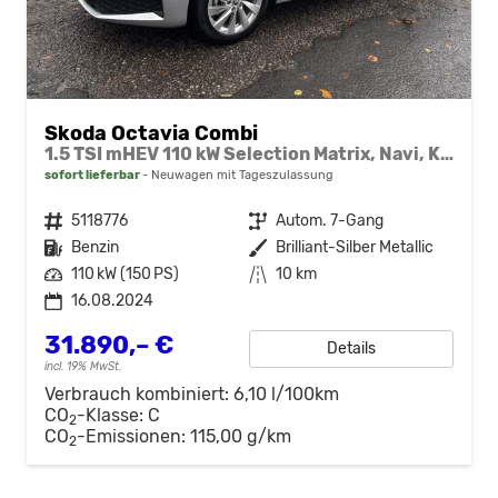
Skoda Octavia Combi
1.5 TSI mHEV 110 kW Selection Matrix, Navi, Kamera, ACC,
sofort lieferbar
Neuwagen mit Tageszulassung
Fahrzeugnr.
5118776
Getriebe
Autom. 7-Gang
Kraftstoff
Benzin
Außenfarbe
Brilliant-Silber Metallic
Leistung
110 kW (150 PS)
Kilometerstand
10 km
16.08.2024
31.890,– €
Details
incl. 19% MwSt.
Verbrauch kombiniert:
6,10 l/100km
CO
-Klasse:
C
2
CO
-Emissionen:
115,00 g/km
2