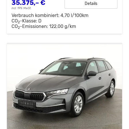
35.375,– €
Details
incl. 19% MwSt.
Verbrauch kombiniert:
4,70 l/100km
CO
-Klasse:
D
2
CO
-Emissionen:
122,00 g/km
2