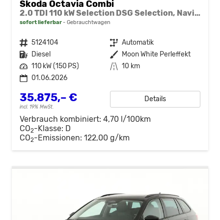
Skoda Octavia Combi
2.0 TDI 110 kW Selection DSG Selection, Navi, Pano, AHK, Teilleder, 5-J Garantie
sofort lieferbar
Gebrauchtwagen
Fahrzeugnr.
5124104
Getriebe
Automatik
Kraftstoff
Diesel
Außenfarbe
Moon White Perleffekt
Leistung
110 kW (150 PS)
Kilometerstand
10 km
01.06.2026
35.875,– €
Details
incl. 19% MwSt.
Verbrauch kombiniert:
4,70 l/100km
CO
-Klasse:
D
2
CO
-Emissionen:
122,00 g/km
2