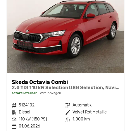
Skoda Octavia Combi
2.0 TDI 110 kW Selection DSG Selection, Navi, Pano, AHK, Teilleder, 5-J Garantie
sofort lieferbar
Vorführwagen
Fahrzeugnr.
5124102
Getriebe
Automatik
Kraftstoff
Diesel
Außenfarbe
Velvet Rot Metallic
Leistung
110 kW (150 PS)
Kilometerstand
1.000 km
01.06.2026