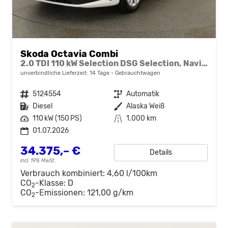
Skoda Octavia Combi
2.0 TDI 110 kW Selection DSG Selection, Navi, AHK, el. Klappe, 5-J Garantie
unverbindliche Lieferzeit:
14 Tage
Gebrauchtwagen
Fahrzeugnr.
5124554
Getriebe
Automatik
Kraftstoff
Diesel
Außenfarbe
Alaska Weiß
Leistung
110 kW (150 PS)
Kilometerstand
1.000 km
01.07.2026
34.375,– €
Details
incl. 19% MwSt.
Verbrauch kombiniert:
4,60 l/100km
CO
-Klasse:
D
2
CO
-Emissionen:
121,00 g/km
2