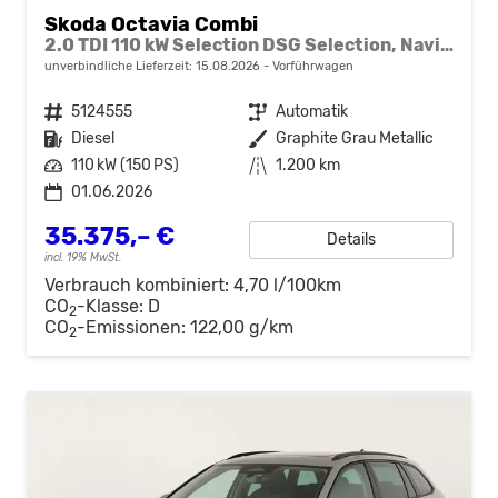
Skoda Octavia Combi
2.0 TDI 110 kW Selection DSG Selection, Navi, Pano, AHK, Teilleder, 5-J Garantie
unverbindliche Lieferzeit:
15.08.2026
Vorführwagen
Fahrzeugnr.
5124555
Getriebe
Automatik
Kraftstoff
Diesel
Außenfarbe
Graphite Grau Metallic
Leistung
110 kW (150 PS)
Kilometerstand
1.200 km
01.06.2026
35.375,– €
Details
incl. 19% MwSt.
Verbrauch kombiniert:
4,70 l/100km
CO
-Klasse:
D
2
CO
-Emissionen:
122,00 g/km
2