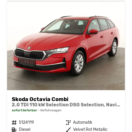
Skoda Octavia Combi
2.0 TDI 110 kW Selection DSG Selection, Navi, AHK, el. Klappe, 5-J Garantie
sofort lieferbar
Vorführwagen
Fahrzeugnr.
5124119
Getriebe
Automatik
Kraftstoff
Diesel
Außenfarbe
Velvet Rot Metallic