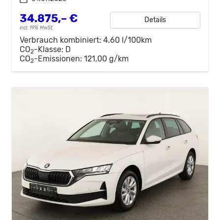
34.875,– €
Details
incl. 19% MwSt.
Verbrauch kombiniert:
4,60 l/100km
CO
-Klasse:
D
2
CO
-Emissionen:
121,00 g/km
2