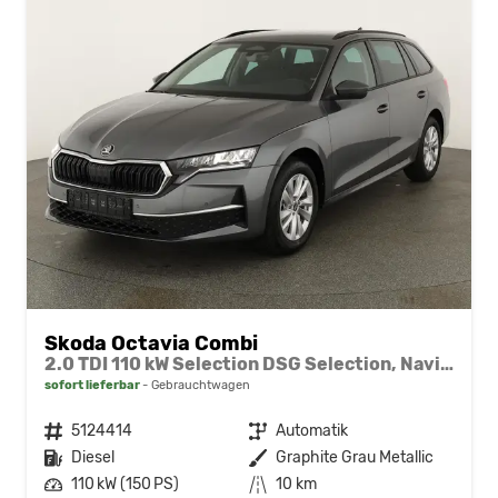
Skoda Octavia Combi
2.0 TDI 110 kW Selection DSG Selection, Navi, AHK, el. Klappe, 5-J Garantie
sofort lieferbar
Gebrauchtwagen
Fahrzeugnr.
5124414
Getriebe
Automatik
Kraftstoff
Diesel
Außenfarbe
Graphite Grau Metallic
Leistung
110 kW (150 PS)
Kilometerstand
10 km