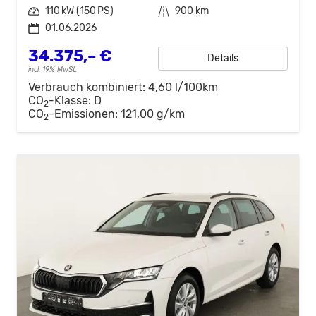
Leistung
110 kW (150 PS)
Kilometerstand
900 km
01.06.2026
34.375,– €
Details
incl. 19% MwSt.
Verbrauch kombiniert:
4,60 l/100km
CO
-Klasse:
D
2
CO
-Emissionen:
121,00 g/km
2