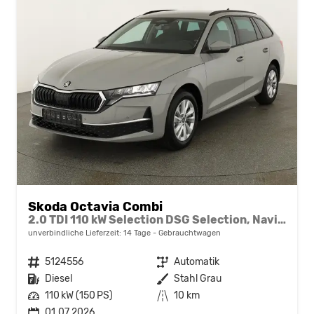
Skoda Octavia Combi
2.0 TDI 110 kW Selection DSG Selection, Navi, AHK, el. Klappe, 5-J Garantie
unverbindliche Lieferzeit:
14 Tage
Gebrauchtwagen
Fahrzeugnr.
5124556
Getriebe
Automatik
Kraftstoff
Diesel
Außenfarbe
Stahl Grau
Leistung
110 kW (150 PS)
Kilometerstand
10 km
01.07.2026