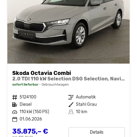
Skoda Octavia Combi
2.0 TDI 110 kW Selection DSG Selection, Navi, Pano, AHK, Teilleder, 5-J Garantie
sofort lieferbar
Gebrauchtwagen
Fahrzeugnr.
5124100
Getriebe
Automatik
Kraftstoff
Diesel
Außenfarbe
Stahl Grau
Leistung
110 kW (150 PS)
Kilometerstand
10 km
01.06.2026
35.875,– €
Details