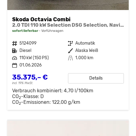
Skoda Octavia Combi
2.0 TDI 110 kW Selection DSG Selection, Navi, Pano, AHK, Teilleder, 5-J Garantie
sofort lieferbar
Vorführwagen
Fahrzeugnr.
5124099
Getriebe
Automatik
Kraftstoff
Diesel
Außenfarbe
Alaska Weiß
Leistung
110 kW (150 PS)
Kilometerstand
1.000 km
01.06.2026
35.375,– €
Details
incl. 19% MwSt.
Verbrauch kombiniert:
4,70 l/100km
CO
-Klasse:
D
2
CO
-Emissionen:
122,00 g/km
2