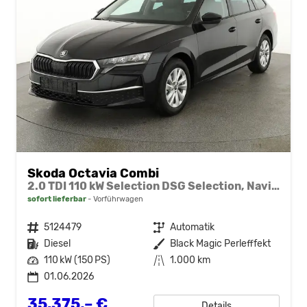
Skoda Octavia Combi
2.0 TDI 110 kW Selection DSG Selection, Navi, Pano, AHK, Teilleder, 5-J Garantie
sofort lieferbar
Vorführwagen
Fahrzeugnr.
5124479
Getriebe
Automatik
Kraftstoff
Diesel
Außenfarbe
Black Magic Perlefffekt
Leistung
110 kW (150 PS)
Kilometerstand
1.000 km
01.06.2026
35.375,– €
Details