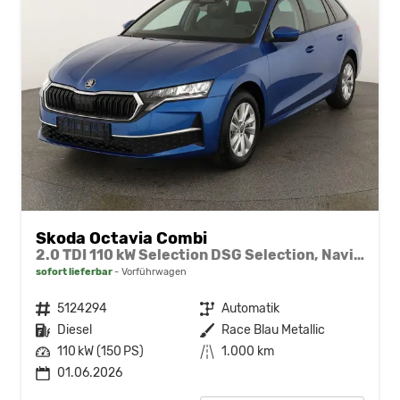
Skoda Octavia Combi
2.0 TDI 110 kW Selection DSG Selection, Navi, Pano, AHK, Teilleder, 5-J Garantie
sofort lieferbar
Vorführwagen
Fahrzeugnr.
5124294
Getriebe
Automatik
Kraftstoff
Diesel
Außenfarbe
Race Blau Metallic
Leistung
110 kW (150 PS)
Kilometerstand
1.000 km
01.06.2026