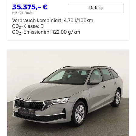
35.375,– €
Details
incl. 19% MwSt.
Verbrauch kombiniert:
4,70 l/100km
CO
-Klasse:
D
2
CO
-Emissionen:
122,00 g/km
2