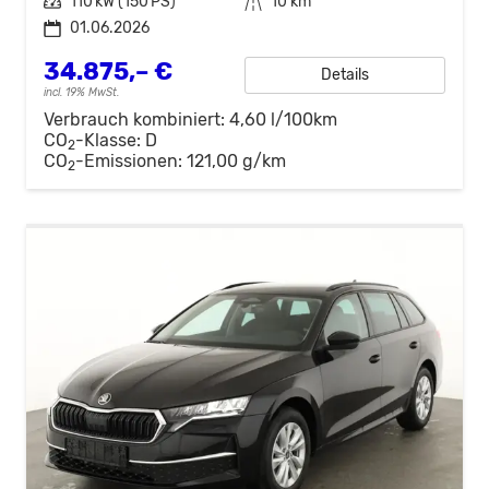
Leistung
110 kW (150 PS)
Kilometerstand
10 km
01.06.2026
34.875,– €
Details
incl. 19% MwSt.
Verbrauch kombiniert:
4,60 l/100km
CO
-Klasse:
D
2
CO
-Emissionen:
121,00 g/km
2