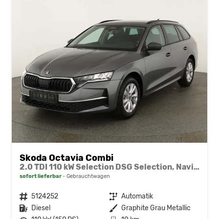
Skoda Octavia Combi
2.0 TDI 110 kW Selection DSG Selection, Navi, AHK, el. Klappe, 5-J Garantie
sofort lieferbar
Gebrauchtwagen
Fahrzeugnr.
5124252
Getriebe
Automatik
Kraftstoff
Diesel
Außenfarbe
Graphite Grau Metallic