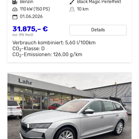
Kraftstoff
Benzin
Außenfarbe
Black Magic Perleffekt
Leistung
110 kW (150 PS)
Kilometerstand
10 km
01.06.2026
31.875,– €
Details
incl. 19% MwSt.
Verbrauch kombiniert:
5,60 l/100km
CO
-Klasse:
D
2
CO
-Emissionen:
126,00 g/km
2