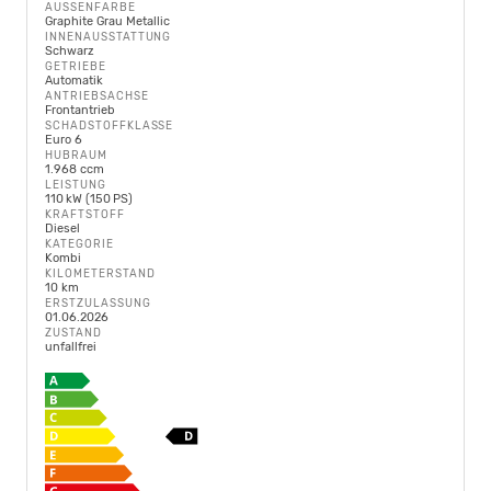
AUSSENFARBE
Graphite Grau Metallic
INNENAUSSTATTUNG
Schwarz
GETRIEBE
Automatik
ANTRIEBSACHSE
Frontantrieb
SCHADSTOFFKLASSE
Euro 6
HUBRAUM
1.968 ccm
LEISTUNG
110 kW (150 PS)
KRAFTSTOFF
Diesel
KATEGORIE
Kombi
KILOMETERSTAND
10 km
ERSTZULASSUNG
01.06.2026
ZUSTAND
unfallfrei