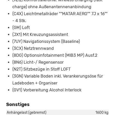
charge) ohne Außenantennenanbindung
(C4X) Leichtmetallräder ""MATAR AERO"" 7J x 16""
- 4 Stk.
(GM) Loft
(JX1) Mit Kreuzungsassistent
(7UY) Navigationssystem (Baseline)
(3CX) Netztrennwand
(8DG) Optionsinfotainment (MIB3 MP) Ausf.2
(8N6) Licht-/ Regensensor
(N2T) Sitzbezüge in Stoff LOFT
(3GN) Variable Boden inkl. Verankerungsöse für
Ladeboden + Organiser
(GV1) Vorbereitung Alcohol Interlock
Sonstiges
Anhängelast (gebremst)
1600 kg