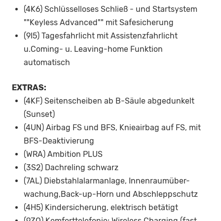
(4K6) Schlüsselloses Schließ - und Startsystem
""Keyless Advanced"" mit Safesicherung
(9I5) Tagesfahrlicht mit Assistenzfahrlicht
u.Coming- u. Leaving-home Funktion
automatisch
EXTRAS:
(4KF) Seitenscheiben ab B-Säule abgedunkelt
(Sunset)
(4UN) Airbag FS und BFS, Knieairbag auf FS, mit
BFS-Deaktivierung
(WRA) Ambition PLUS
(3S2) Dachreling schwarz
(7AL) Diebstahlalarmanlage, Innenraumüber-
wachung,Back-up-Horn und Abschleppschutz
(4H5) Kindersicherung, elektrisch betätigt
(9ZQ) Komforttelefonie: Wireless Charging (fast