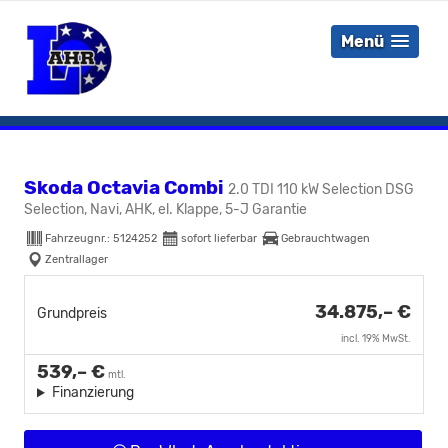
Menü
Skoda Octavia Combi
2.0 TDI 110 kW Selection DSG
Selection, Navi, AHK, el. Klappe, 5-J Garantie
Fahrzeugnr.:
5124252
sofort lieferbar
Gebrauchtwagen
Zentrallager
34.875,– €
Grundpreis
incl. 19% MwSt.
539,– €
mtl.
Finanzierung