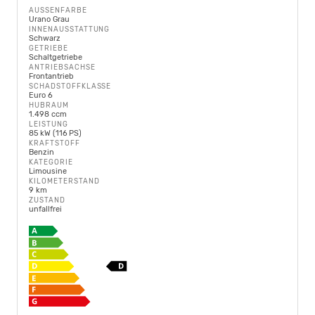
AUSSENFARBE
Urano Grau
INNENAUSSTATTUNG
Schwarz
GETRIEBE
Schaltgetriebe
ANTRIEBSACHSE
Frontantrieb
SCHADSTOFFKLASSE
Euro 6
HUBRAUM
1.498 ccm
LEISTUNG
85 kW (116 PS)
KRAFTSTOFF
Benzin
KATEGORIE
Limousine
KILOMETERSTAND
9 km
ZUSTAND
unfallfrei