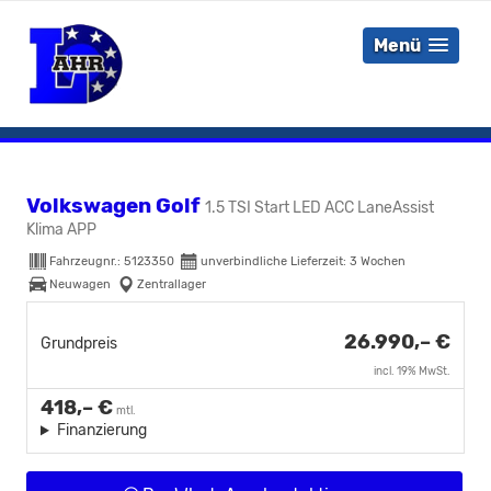
Menü
Volkswagen Golf
1.5 TSI Start LED ACC LaneAssist
Klima APP
Fahrzeugnr.:
5123350
unverbindliche Lieferzeit:
3 Wochen
Neuwagen
Zentrallager
26.990,– €
Grundpreis
incl. 19% MwSt.
418,– €
mtl.
Finanzierung