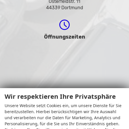
Osterfeldstr. 11
44339 Dortmund
Öffnungszeiten
Montag bis Freitag
Wir respektieren Ihre Privatsphäre
08:00-18:30 Uhr
Samstag
Unsere Website setzt Cookies ein, um unsere Dienste für Sie
09:00-14:00 Uhr
bereitzustellen. Hierbei berücksichtigen wir Ihre Auswahl
und verarbeiten nur die Daten für Marketing, Analytics und
Personalisierung, für die Sie uns Ihr Einverständnis geben.