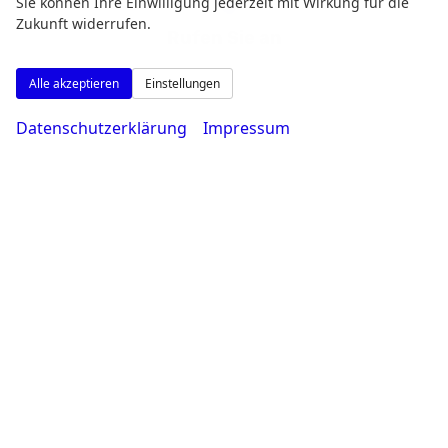
Sie können Ihre Einwilligung jederzeit mit Wirkung für die
Zukunft widerrufen.
Rufen Sie an
Alle akzeptieren
Einstellungen
Datenschutzerklärung
Impressum
0231 - 80 90 80
Wie können wir Ihnen helfen?