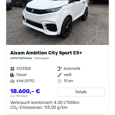
Aixam Ambition City Sport E5+
sofort lieferbar
Neuwagen
Fahrzeugnr.
5123308
Getriebe
Automatik
Kraftstoff
Diesel
Außenfarbe
weiß
Leistung
6 kW (8 PS)
Kilometerstand
10 km
18.600,– €
Details
incl. 19% MwSt.
Verbrauch kombiniert:
4,30 l/100km
CO
-Emissionen:
113,00 g/km
2