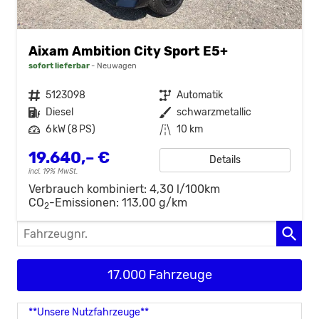
Aixam Ambition City Sport E5+
sofort lieferbar
Neuwagen
Fahrzeugnr.
5123098
Getriebe
Automatik
Kraftstoff
Diesel
Außenfarbe
schwarzmetallic
Leistung
6 kW (8 PS)
Kilometerstand
10 km
19.640,– €
Details
incl. 19% MwSt.
Verbrauch kombiniert:
4,30 l/100km
CO
-Emissionen:
113,00 g/km
2
Fahrzeugnr.
17.000 Fahrzeuge
**Unsere Nutzfahrzeuge**