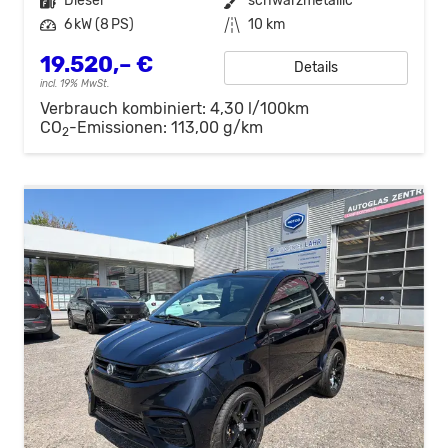
Kraftstoff
Diesel
Außenfarbe
schwarzmetallic
Leistung
6 kW (8 PS)
Kilometerstand
10 km
19.520,– €
Details
incl. 19% MwSt.
Verbrauch kombiniert:
4,30 l/100km
CO
-Emissionen:
113,00 g/km
2