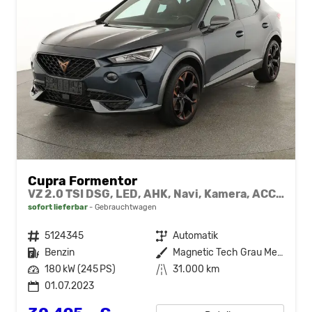
Cupra Formentor
VZ 2.0 TSI DSG, LED, AHK, Navi, Kamera, ACC, Side, 19-Zoll
sofort lieferbar
Gebrauchtwagen
Fahrzeugnr.
5124345
Getriebe
Automatik
Kraftstoff
Benzin
Außenfarbe
Magnetic Tech Grau Metallic
Leistung
180 kW (245 PS)
Kilometerstand
31.000 km
01.07.2023