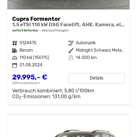
Cupra Formentor
1.5 eTSI 110 kW DSG Facelift, AHK, Kamera, el. Klappe, KESSY, Winter
sofort lieferbar
Gebrauchtwagen
Fahrzeugnr.
5124475
Getriebe
Automatik
Kraftstoff
Benzin
Außenfarbe
Midnight Schwarz Metallic
Leistung
110 kW (150 PS)
Kilometerstand
14.000 km
01.08.2024
29.995,– €
Details
Differenzbesteuert
Verbrauch kombiniert:
5,80 l/100km
CO
-Emissionen:
131,00 g/km
2