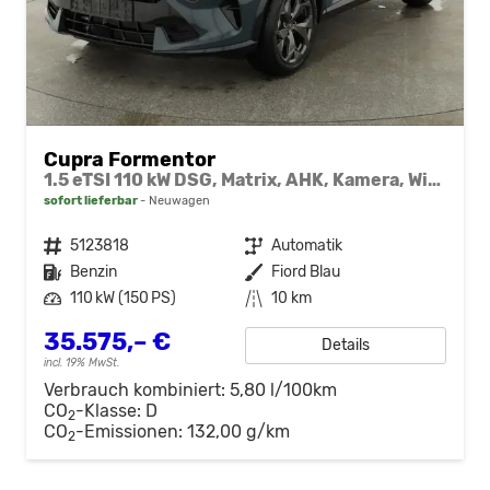
Cupra Formentor
1.5 eTSI 110 kW DSG, Matrix, AHK, Kamera, Winter, el. Klappe, 5 J.-Garantie
sofort lieferbar
Neuwagen
Fahrzeugnr.
5123818
Getriebe
Automatik
Kraftstoff
Benzin
Außenfarbe
Fiord Blau
Leistung
110 kW (150 PS)
Kilometerstand
10 km
35.575,– €
Details
incl. 19% MwSt.
Verbrauch kombiniert:
5,80 l/100km
CO
-Klasse:
D
2
CO
-Emissionen:
132,00 g/km
2