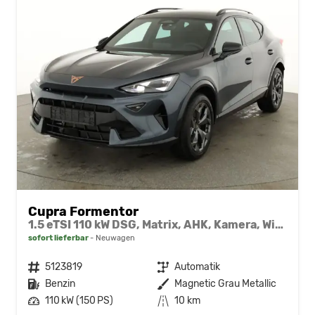
Cupra Formentor
1.5 eTSI 110 kW DSG, Matrix, AHK, Kamera, Winter, el. Klappe, 5 J.-Garantie
sofort lieferbar
Neuwagen
Fahrzeugnr.
5123819
Getriebe
Automatik
Kraftstoff
Benzin
Außenfarbe
Magnetic Grau Metallic
Leistung
110 kW (150 PS)
Kilometerstand
10 km