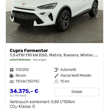
Cupra Formentor
1.5 eTSI 110 kW DSG, Matrix, Kamera, Winter, el. Klappe, 5 J.-Garantie
sofort lieferbar
Neuwagen
Fahrzeugnr.
5122252
Getriebe
Automatik
Kraftstoff
Benzin
Außenfarbe
Glacial Weiß Metallic
Leistung
110 kW (150 PS)
Kilometerstand
10 km
34.375,– €
Details
incl. 19% MwSt.
Verbrauch kombiniert:
5,80 l/100km
CO
-Klasse:
D
2