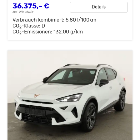
36.375,– €
Details
incl. 19% MwSt.
Verbrauch kombiniert:
5,80 l/100km
CO
-Klasse:
D
2
CO
-Emissionen:
132,00 g/km
2