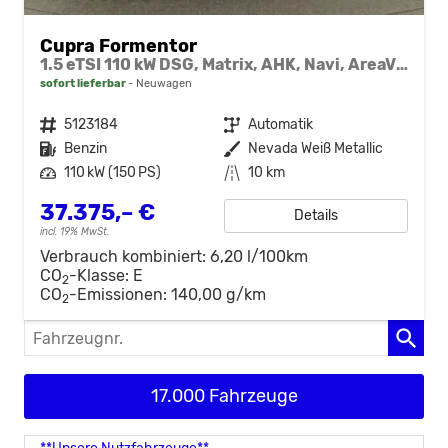
Cupra Formentor
1.5 eTSI 110 kW DSG, Matrix, AHK, Navi, AreaView, Side, el. Klappe, Winter, 5 J.-Garantie
sofort lieferbar
Neuwagen
Fahrzeugnr.
5123184
Getriebe
Automatik
Kraftstoff
Benzin
Außenfarbe
Nevada Weiß Metallic
Leistung
110 kW (150 PS)
Kilometerstand
10 km
37.375,– €
Details
incl. 19% MwSt.
Verbrauch kombiniert:
6,20 l/100km
CO
-Klasse:
E
2
CO
-Emissionen:
140,00 g/km
2
Fahrzeugnr.
17.000 Fahrzeuge