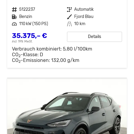
Fahrzeugnr.
5122237
Getriebe
Automatik
Kraftstoff
Benzin
Außenfarbe
Fjord Blau
Leistung
110 kW (150 PS)
Kilometerstand
10 km
35.375,– €
Details
incl. 19% MwSt.
Verbrauch kombiniert:
5,80 l/100km
CO
-Klasse:
D
2
CO
-Emissionen:
132,00 g/km
2