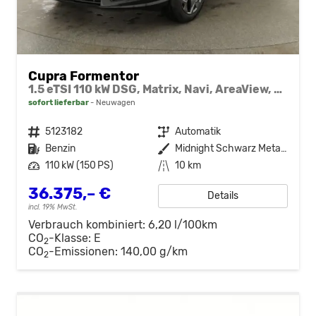
Cupra Formentor
1.5 eTSI 110 kW DSG, Matrix, Navi, AreaView, Side, Winter, el. Klappe, 5 J.-Garantie
sofort lieferbar
Neuwagen
Fahrzeugnr.
5123182
Getriebe
Automatik
Kraftstoff
Benzin
Außenfarbe
Midnight Schwarz Metallic
Leistung
110 kW (150 PS)
Kilometerstand
10 km
36.375,– €
Details
incl. 19% MwSt.
Verbrauch kombiniert:
6,20 l/100km
CO
-Klasse:
E
2
CO
-Emissionen:
140,00 g/km
2