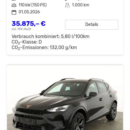
Leistung
110 kW (150 PS)
Kilometerstand
1.000 km
01.05.2026
35.875,– €
Details
incl. 19% MwSt.
Verbrauch kombiniert:
5,80 l/100km
CO
-Klasse:
D
2
CO
-Emissionen:
132,00 g/km
2