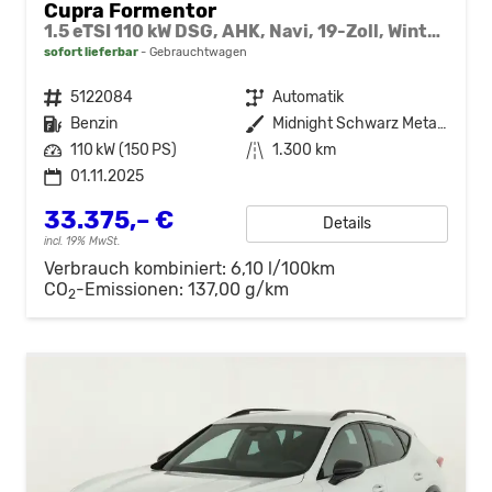
Cupra Formentor
1.5 eTSI 110 kW DSG, AHK, Navi, 19-Zoll, Winterpaket
sofort lieferbar
Gebrauchtwagen
Fahrzeugnr.
5122084
Getriebe
Automatik
Kraftstoff
Benzin
Außenfarbe
Midnight Schwarz Metallic
Leistung
110 kW (150 PS)
Kilometerstand
1.300 km
01.11.2025
33.375,– €
Details
incl. 19% MwSt.
Verbrauch kombiniert:
6,10 l/100km
CO
-Emissionen:
137,00 g/km
2