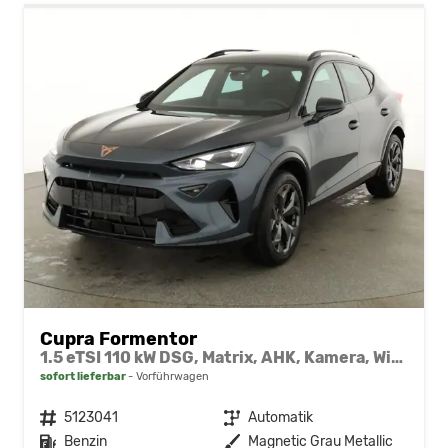
Cupra Formentor
1.5 eTSI 110 kW DSG, Matrix, AHK, Kamera, Winter, el. Klappe, 5 J.-Garantie
sofort lieferbar
Vorführwagen
Fahrzeugnr.
5123041
Getriebe
Automatik
Kraftstoff
Benzin
Außenfarbe
Magnetic Grau Metallic