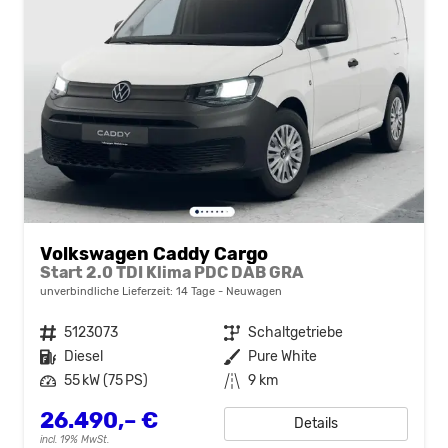
Volkswagen Caddy Cargo
Start 2.0 TDI Klima PDC DAB GRA
unverbindliche Lieferzeit:
14 Tage
Neuwagen
Fahrzeugnr.
5123073
Getriebe
Schaltgetriebe
Kraftstoff
Diesel
Außenfarbe
Pure White
Leistung
55 kW (75 PS)
Kilometerstand
9 km
26.490,– €
Details
incl. 19% MwSt.