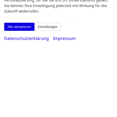
Personalisierung, für die Sie uns Ihr Einverständnis geben.
Sie können Ihre Einwilligung jederzeit mit Wirkung für die
Zukunft widerrufen.
0231 - 80 90 80
Wie können wir Ihnen helfen?
Alle akzeptieren
Einstellungen
Datenschutzerklärung
Impressum
Google Maps
Google Karte laden