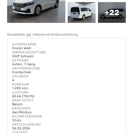
+22
Beispielbilder, ggf. teilweise mit Sonderausstattung
AUSSENFARBE
Frozen Weiß
INNENAUSSTATTUNG
Stoff Schwarz
GETRIEBE
Autom. 7-Gang
ANTRIEBSACHSE
Frontantrieb
ZYLINDER
4
HUBRAUM
1.498 ccm
LEISTUNG
85 kW (116 PS)
KRAFTSTOFF
Benzin
KATEGORIE
Van/Minibus
KILOMETERSTAND
10 km
ERSTZULASSUNG
06.05.2026
ZUSTAND