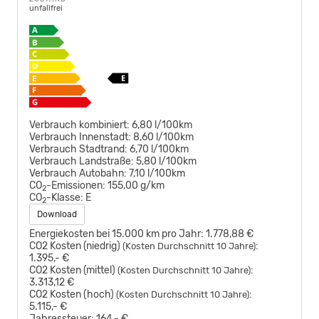
unfallfrei
Verbrauch kombiniert:
6,80 l/100km
Verbrauch Innenstadt:
8,60 l/100km
Verbrauch Stadtrand:
6,70 l/100km
Verbrauch Landstraße:
5,80 l/100km
Verbrauch Autobahn:
7,10 l/100km
CO
-Emissionen:
155,00 g/km
2
CO
-Klasse:
E
2
Download
Energiekosten bei 15.000 km pro Jahr:
1.778,88 €
CO2 Kosten (niedrig)
:
(Kosten Durchschnitt 10 Jahre)
1.395,- €
CO2 Kosten (mittel)
:
(Kosten Durchschnitt 10 Jahre)
3.313,12 €
CO2 Kosten (hoch)
:
(Kosten Durchschnitt 10 Jahre)
5.115,- €
Jahressteuer:
164,- €