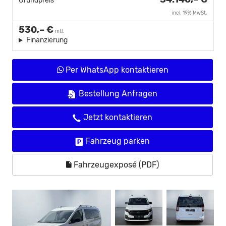
Grundpreis
incl. 19% MwSt.
530,– €
mtl.
Finanzierung
Per WhatsApp kontaktieren
Bestellung Anfragen
Jetzt kontaktieren
Fahrzeug parken
Fahrzeugexposé (PDF)