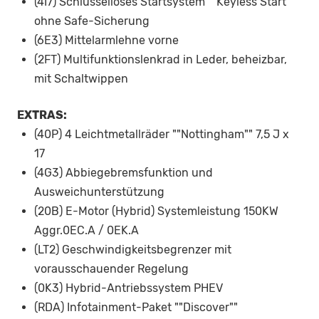
(4I7) Schlüsselloses Startsystem ""Keyless Start""
ohne Safe-Sicherung
(6E3) Mittelarmlehne vorne
(2FT) Multifunktionslenkrad in Leder, beheizbar,
mit Schaltwippen
EXTRAS:
(40P) 4 Leichtmetallräder ""Nottingham"" 7,5 J x
17
(4G3) Abbiegebremsfunktion und
Ausweichunterstützung
(20B) E-Motor (Hybrid) Systemleistung 150KW
Aggr.0EC.A / 0EK.A
(LT2) Geschwindigkeitsbegrenzer mit
vorausschauender Regelung
(0K3) Hybrid-Antriebssystem PHEV
(RDA) Infotainment-Paket ""Discover""