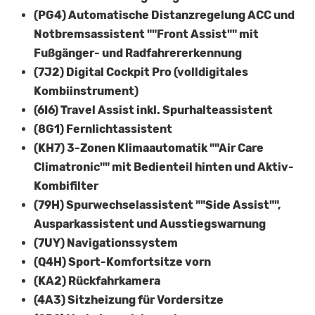
(PG4) Automatische Distanzregelung ACC und
Notbremsassistent ""Front Assist"" mit
Fußgänger- und Radfahrererkennung
(7J2) Digital Cockpit Pro (volldigitales
Kombiinstrument)
(6I6) Travel Assist inkl. Spurhalteassistent
(8G1) Fernlichtassistent
(KH7) 3-Zonen Klimaautomatik ""Air Care
Climatronic"" mit Bedienteil hinten und Aktiv-
Kombifilter
(79H) Spurwechselassistent ""Side Assist"",
Ausparkassistent und Ausstiegswarnung
(7UY) Navigationssystem
(Q4H) Sport-Komfortsitze vorn
(KA2) Rückfahrkamera
(4A3) Sitzheizung für Vordersitze