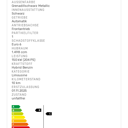
AUSSENFARBE
Grenadillschwarz Metallic
INNENAUSSTATTUNG
Schwarz
GETRIEBE
Automatik
ANTRIEBSACHSE
Frontantrieb
PARTIKELFILTER
1
SCHADSTOFFKLASSE
Euro 6
HUBRAUM
1.498 ccm
LEISTUNG
150 kW (204 PS)
KRAFTSTOFF
Hybrid Benzin
KATEGORIE
Limousine
KILOMETERSTAND
10 km
ERSTZULASSUNG
01.11.2025
ZUSTAND
unfallfrei