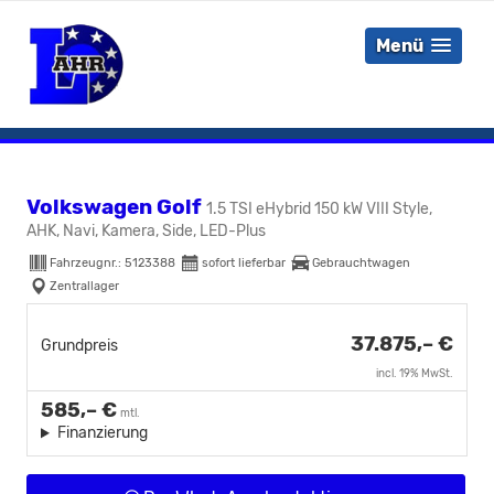
Menü
Volkswagen Golf
1.5 TSI eHybrid 150 kW VIII Style,
AHK, Navi, Kamera, Side, LED-Plus
Fahrzeugnr.:
5123388
sofort lieferbar
Gebrauchtwagen
Zentrallager
37.875,– €
Grundpreis
incl. 19% MwSt.
585,– €
mtl.
Finanzierung