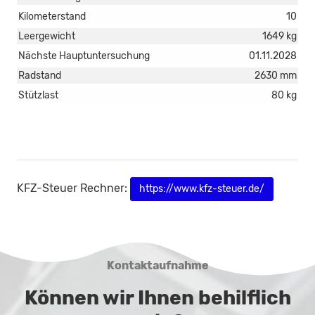
Kilometerstand
10
Leergewicht
1649 kg
Nächste Hauptuntersuchung
01.11.2028
Radstand
2630 mm
Stützlast
80 kg
KFZ-Steuer Rechner:
https://www.kfz-steuer.de/
Kontaktaufnahme
Können wir Ihnen behilflich