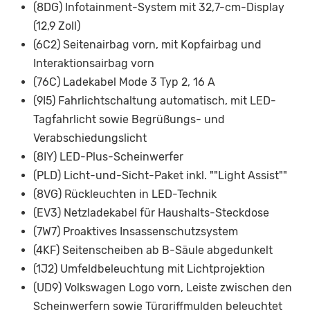
(8DG) Infotainment-System mit 32,7-cm-Display
(12,9 Zoll)
(6C2) Seitenairbag vorn, mit Kopfairbag und
Interaktionsairbag vorn
(76C) Ladekabel Mode 3 Typ 2, 16 A
(9I5) Fahrlichtschaltung automatisch, mit LED-
Tagfahrlicht sowie Begrüßungs- und
Verabschiedungslicht
(8IY) LED-Plus-Scheinwerfer
(PLD) Licht-und-Sicht-Paket inkl. ""Light Assist""
(8VG) Rückleuchten in LED-Technik
(EV3) Netzladekabel für Haushalts-Steckdose
(7W7) Proaktives Insassenschutzsystem
(4KF) Seitenscheiben ab B-Säule abgedunkelt
(1J2) Umfeldbeleuchtung mit Lichtprojektion
(UD9) Volkswagen Logo vorn, Leiste zwischen den
Scheinwerfern sowie Türgriffmulden beleuchtet