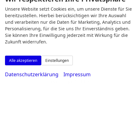
Öffnungszeiten
Unsere Website setzt Cookies ein, um unsere Dienste für Sie
bereitzustellen. Hierbei berücksichtigen wir Ihre Auswahl
und verarbeiten nur die Daten für Marketing, Analytics und
Personalisierung, für die Sie uns Ihr Einverständnis geben.
Sie können Ihre Einwilligung jederzeit mit Wirkung für die
Zukunft widerrufen.
Alle akzeptieren
Einstellungen
Datenschutzerklärung
Impressum
Montag bis Freitag
08:00-18:30 Uhr
Samstag
09:00-14:00 Uhr
Rufen Sie an