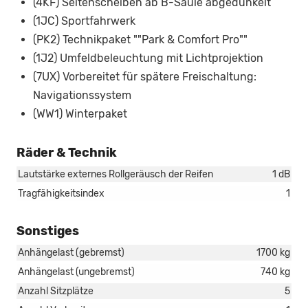
(4KF) Seitenscheiben ab B-Säule abgedunkelt
(1JC) Sportfahrwerk
(PK2) Technikpaket ""Park & Comfort Pro""
(1J2) Umfeldbeleuchtung mit Lichtprojektion
(7UX) Vorbereitet für spätere Freischaltung:
Navigationssystem
(WW1) Winterpaket
Räder & Technik
Lautstärke externes Rollgeräusch der Reifen
1 dB
Tragfähigkeitsindex
1
Sonstiges
Anhängelast (gebremst)
1700 kg
Anhängelast (ungebremst)
740 kg
Anzahl Sitzplätze
5