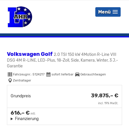
Menü
Volkswagen Golf
2.0 TSI 150 kW 4Motion R-Line VIII
DSG 4M R-LINE, LED-Plus, 18-Zoll, Side, Kamera, Winter, 3 J.-
Garantie
Fahrzeugnr.:
5124217
sofort lieferbar
Gebrauchtwagen
Zentrallager
39.875,– €
Grundpreis
incl. 19% MwSt.
616,– €
mtl.
Finanzierung