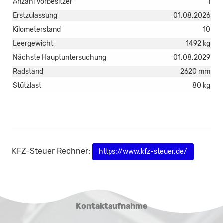
Anzahl Vorbesitzer
1
Erstzulassung
01.08.2026
Kilometerstand
10
Leergewicht
1492 kg
Nächste Hauptuntersuchung
01.08.2029
Radstand
2620 mm
Stützlast
80 kg
KFZ-Steuer Rechner:
https://www.kfz-steuer.de/
Kontaktaufnahme