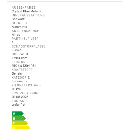
AUSSENFARBE
Crytsal Blue Metallic
INNENAUSSTATTUNG
Schwarz
GETRIEBE
Automatik
ANTRIEBSACHSE
Allrad
PARTIKELFILTER
1
SCHADSTOFFKLASSE
Euro 6
HUBRAUM
1.984 ccm
LEISTUNG
150 kW (204 PS)
KRAFTSTOFF
Benzin
KATEGORIE
Limousine
KILOMETERSTAND
10 km
ERSTZULASSUNG
01.08.2026
ZUSTAND
unfallfrei