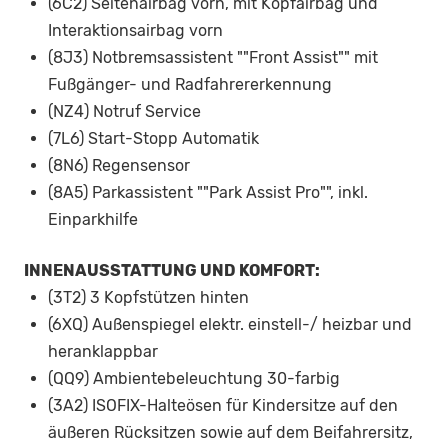
(6C2) Seitenairbag vorn, mit Kopfairbag und
Interaktionsairbag vorn
(8J3) Notbremsassistent ""Front Assist"" mit
Fußgänger- und Radfahrererkennung
(NZ4) Notruf Service
(7L6) Start-Stopp Automatik
(8N6) Regensensor
(8A5) Parkassistent ""Park Assist Pro"", inkl.
Einparkhilfe
INNENAUSSTATTUNG UND KOMFORT:
(3T2) 3 Kopfstützen hinten
(6XQ) Außenspiegel elektr. einstell-/ heizbar und
heranklappbar
(QQ9) Ambientebeleuchtung 30-farbig
(3A2) ISOFIX-Halteösen für Kindersitze auf den
äußeren Rücksitzen sowie auf dem Beifahrersitz,