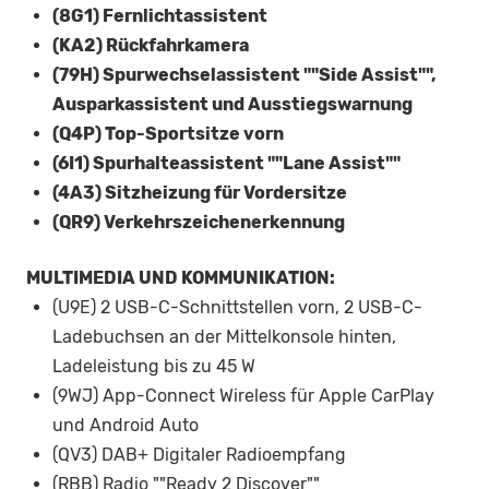
(8G1) Fernlichtassistent
(KA2) Rückfahrkamera
(79H) Spurwechselassistent ""Side Assist"",
Ausparkassistent und Ausstiegswarnung
(Q4P) Top-Sportsitze vorn
(6I1) Spurhalteassistent ""Lane Assist""
(4A3) Sitzheizung für Vordersitze
(QR9) Verkehrszeichenerkennung
MULTIMEDIA UND KOMMUNIKATION:
(U9E) 2 USB-C-Schnittstellen vorn, 2 USB-C-
Ladebuchsen an der Mittelkonsole hinten,
Ladeleistung bis zu 45 W
(9WJ) App-Connect Wireless für Apple CarPlay
und Android Auto
(QV3) DAB+ Digitaler Radioempfang
(RBB) Radio ""Ready 2 Discover""