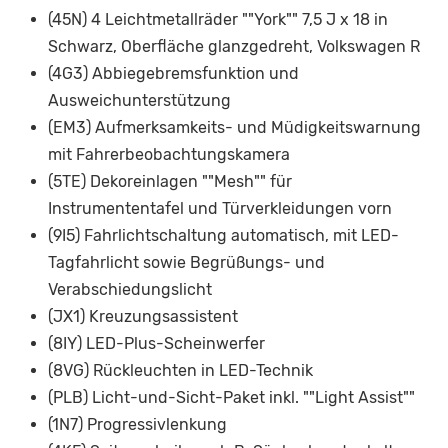
(45N) 4 Leichtmetallräder ""York"" 7,5 J x 18 in
Schwarz, Oberfläche glanzgedreht, Volkswagen R
(4G3) Abbiegebremsfunktion und
Ausweichunterstützung
(EM3) Aufmerksamkeits- und Müdigkeitswarnung
mit Fahrerbeobachtungskamera
(5TE) Dekoreinlagen ""Mesh"" für
Instrumententafel und Türverkleidungen vorn
(9I5) Fahrlichtschaltung automatisch, mit LED-
Tagfahrlicht sowie Begrüßungs- und
Verabschiedungslicht
(JX1) Kreuzungsassistent
(8IY) LED-Plus-Scheinwerfer
(8VG) Rückleuchten in LED-Technik
(PLB) Licht-und-Sicht-Paket inkl. ""Light Assist""
(1N7) Progressivlenkung