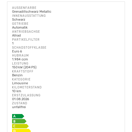
AUSSENFARBE
Grenadillschwarz Metallic
INNENAUSSTATTUNG
Schwarz
GETRIEBE
Automatik
ANTRIEBSACHSE
Allrad
PARTIKELFILTER
1
SCHADSTOFFKLASSE
Euro 6
HUBRAUM
1.984 ccm
LEISTUNG
150 kW (204 PS)
KRAFTSTOFF
Benzin
KATEGORIE
Limousine
KILOMETERSTAND
10 km
ERSTZULASSUNG
01.08.2026
ZUSTAND
unfallfrei