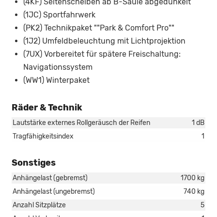
(4KF) Seitenscheiben ab B-Säule abgedunkelt
(1JC) Sportfahrwerk
(PK2) Technikpaket ""Park & Comfort Pro""
(1J2) Umfeldbeleuchtung mit Lichtprojektion
(7UX) Vorbereitet für spätere Freischaltung:
Navigationssystem
(WW1) Winterpaket
Räder & Technik
Lautstärke externes Rollgeräusch der Reifen
1 dB
Tragfähigkeitsindex
1
Sonstiges
Anhängelast (gebremst)
1700 kg
Anhängelast (ungebremst)
740 kg
Anzahl Sitzplätze
5