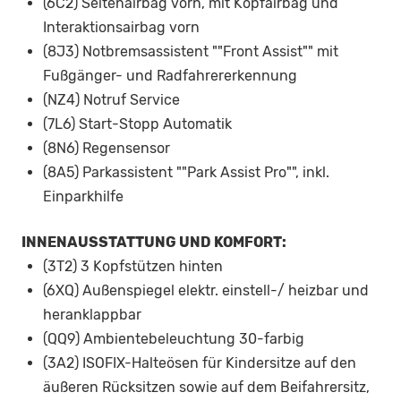
(6C2) Seitenairbag vorn, mit Kopfairbag und
Interaktionsairbag vorn
(8J3) Notbremsassistent ""Front Assist"" mit
Fußgänger- und Radfahrererkennung
(NZ4) Notruf Service
(7L6) Start-Stopp Automatik
(8N6) Regensensor
(8A5) Parkassistent ""Park Assist Pro"", inkl.
Einparkhilfe
INNENAUSSTATTUNG UND KOMFORT:
(3T2) 3 Kopfstützen hinten
(6XQ) Außenspiegel elektr. einstell-/ heizbar und
heranklappbar
(QQ9) Ambientebeleuchtung 30-farbig
(3A2) ISOFIX-Halteösen für Kindersitze auf den
äußeren Rücksitzen sowie auf dem Beifahrersitz,