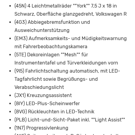
(45N) 4 Leichtmetallräder ""York"" 7,5 J x 18 in
Schwarz, Oberfläche glanzgedreht, Volkswagen R
(4G3) Abbiegebremsfunktion und
Ausweichunterstützung
(EM3) Aufmerksamkeits- und Müdigkeitswarnung
mit Fahrerbeobachtungskamera
(5TE) Dekoreinlagen ""Mesh"" für
Instrumententafel und Türverkleidungen vorn
(9I5) Fahrlichtschaltung automatisch, mit LED-
Tagfahrlicht sowie Begrüßungs- und
Verabschiedungslicht
(JX1) Kreuzungsassistent
(8IY) LED-Plus-Scheinwerfer
(8VG) Rückleuchten in LED-Technik
(PLB) Licht-und-Sicht-Paket inkl. ""Light Assist""
(1N7) Progressivlenkung