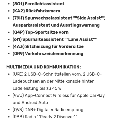
(8G1) Fernlichtassistent
(KA2) Rückfahrkamera
(79H) Spurwechselassistent ""Side Assist"",
Ausparkassistent und Ausstiegswarnung
(Q4P) Top-Sportsitze vorn
(6I1) Spurhalteassistent ""Lane Assist""
(4A3) Sitzheizung für Vordersitze
(QR9) Verkehrszeichenerkennung
MULTIMEDIA UND KOMMUNIKATION:
(U9E) 2 USB-C-Schnittstellen vorn, 2 USB-C-
Ladebuchsen an der Mittelkonsole hinten,
Ladeleistung bis zu 45 W
(9WJ) App-Connect Wireless für Apple CarPlay
und Android Auto
(QV3) DAB+ Digitaler Radioempfang
(RBB) Radio ""Ready 2 Discover""