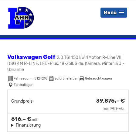
Menü
Volkswagen Golf
2.0 TSI 150 kW 4Motion R-Line VIII
DSG 4M R-LINE, LED-Plus, 18-Zoll, Side, Kamera, Winter, 3 J.-
Garantie
Fahrzeugnr.:
5124218
sofort lieferbar
Gebrauchtwagen
Zentrallager
39.875,– €
Grundpreis
incl. 19% MwSt.
616,– €
mtl.
Finanzierung