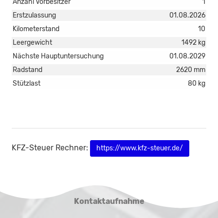
Anzahl Vorbesitzer
1
Erstzulassung
01.08.2026
Kilometerstand
10
Leergewicht
1492 kg
Nächste Hauptuntersuchung
01.08.2029
Radstand
2620 mm
Stützlast
80 kg
KFZ-Steuer Rechner:
https://www.kfz-steuer.de/
Kontaktaufnahme