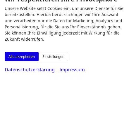
Öffnungszeiten
Unsere Website setzt Cookies ein, um unsere Dienste für Sie
bereitzustellen. Hierbei berücksichtigen wir Ihre Auswahl
und verarbeiten nur die Daten für Marketing, Analytics und
Personalisierung, für die Sie uns Ihr Einverständnis geben.
Sie können Ihre Einwilligung jederzeit mit Wirkung für die
Zukunft widerrufen.
Alle akzeptieren
Einstellungen
Datenschutzerklärung
Impressum
Montag bis Freitag
08:00-18:30 Uhr
Samstag
09:00-14:00 Uhr
Rufen Sie an