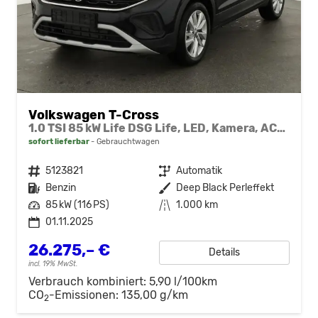
Volkswagen T-Cross
1.0 TSI 85 kW Life DSG Life, LED, Kamera, ACC, Side, Winter, 17-Zoll, 3-J. Garantie
sofort lieferbar
Gebrauchtwagen
Fahrzeugnr.
5123821
Getriebe
Automatik
Kraftstoff
Benzin
Außenfarbe
Deep Black Perleffekt
Leistung
85 kW (116 PS)
Kilometerstand
1.000 km
01.11.2025
26.275,– €
Details
incl. 19% MwSt.
Verbrauch kombiniert:
5,90 l/100km
CO
-Emissionen:
135,00 g/km
2