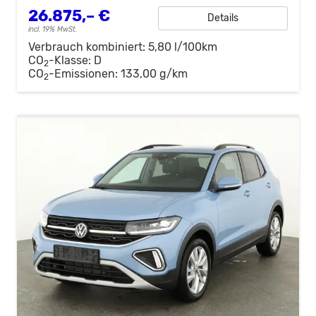
26.875,– €
Details
incl. 19% MwSt.
Verbrauch kombiniert:
5,80 l/100km
CO
-Klasse:
D
2
CO
-Emissionen:
133,00 g/km
2