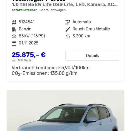
1.0 TSI 85 kW Life DSG Life, LED, Kamera, ACC, Side, Winter, 17-Zoll, 3-J. Garantie
sofort lieferbar
Gebrauchtwagen
Fahrzeugnr.
5124541
Getriebe
Automatik
Kraftstoff
Benzin
Außenfarbe
Rauch Grau Metallic
Leistung
85 kW (116 PS)
Kilometerstand
3.300 km
01.11.2025
25.875,– €
Details
incl. 19% MwSt.
Verbrauch kombiniert:
5,90 l/100km
CO
-Emissionen:
135,00 g/km
2