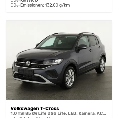
CO
-Klasse:
D
2
CO
-Emissionen:
132,00 g/km
2
Volkswagen T-Cross
1.0 TSI 85 kW Life DSG Life, LED, Kamera, ACC, Side, Winter, 17-Zoll, 3-J. Garantie