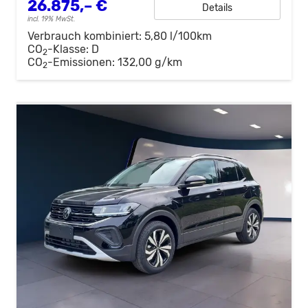
26.875,– €
Details
incl. 19% MwSt.
Verbrauch kombiniert:
5,80 l/100km
CO
-Klasse:
D
2
CO
-Emissionen:
132,00 g/km
2