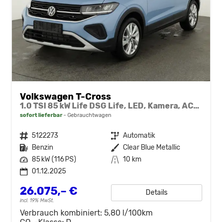
Volkswagen T-Cross
1.0 TSI 85 kW Life DSG Life, LED, Kamera, ACC, Side, Winter, 17-Zoll, 3-J. Garantie
sofort lieferbar
Gebrauchtwagen
Fahrzeugnr.
5122273
Getriebe
Automatik
Kraftstoff
Benzin
Außenfarbe
Clear Blue Metallic
Leistung
85 kW (116 PS)
Kilometerstand
10 km
01.12.2025
26.075,– €
Details
incl. 19% MwSt.
Verbrauch kombiniert:
5,80 l/100km