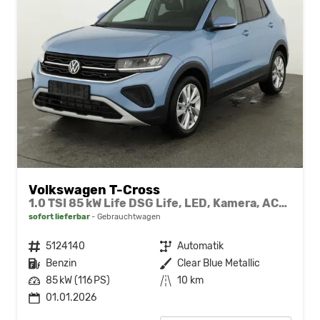
Volkswagen T-Cross
1.0 TSI 85 kW Life DSG Life, LED, Kamera, ACC, Side, Winter, 17-Zoll, 3-J. Garantie
sofort lieferbar
Gebrauchtwagen
Fahrzeugnr.
5124140
Getriebe
Automatik
Kraftstoff
Benzin
Außenfarbe
Clear Blue Metallic
Leistung
85 kW (116 PS)
Kilometerstand
10 km
01.01.2026