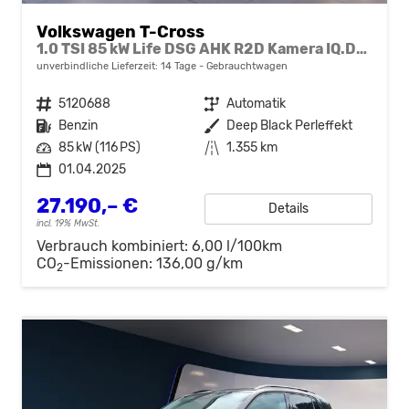
Volkswagen T-Cross
1.0 TSI 85 kW Life DSG AHK R2D Kamera IQ.Drive
unverbindliche Lieferzeit:
14 Tage
Gebrauchtwagen
Fahrzeugnr.
5120688
Getriebe
Automatik
Kraftstoff
Benzin
Außenfarbe
Deep Black Perleffekt
Leistung
85 kW (116 PS)
Kilometerstand
1.355 km
01.04.2025
27.190,– €
Details
incl. 19% MwSt.
Verbrauch kombiniert:
6,00 l/100km
CO
-Emissionen:
136,00 g/km
2