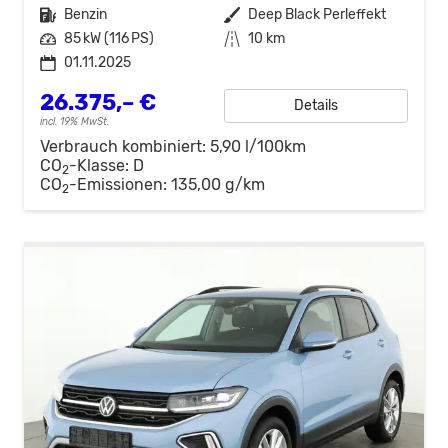
Kraftstoff
Benzin
Außenfarbe
Deep Black Perleffekt
Leistung
85 kW (116 PS)
Kilometerstand
10 km
01.11.2025
26.375,– €
Details
incl. 19% MwSt.
Verbrauch kombiniert:
5,90 l/100km
CO
-Klasse:
D
2
CO
-Emissionen:
135,00 g/km
2