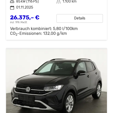
Leistung
85 kW (116 PS)
Kilometerstand
1.100 km
01.11.2025
26.375,– €
Details
incl. 19% MwSt.
Verbrauch kombiniert:
5,80 l/100km
CO
-Emissionen:
132,00 g/km
2