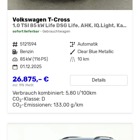
Volkswagen T-Cross
1.0 TSI 85 kW Life DSG Life, AHK, IQ.Light, Kamera, ACC, Side, Winter, 17-Zoll
sofort lieferbar
Gebrauchtwagen
Fahrzeugnr.
5121594
Getriebe
Automatik
Kraftstoff
Benzin
Außenfarbe
Clear Blue Metallic
Leistung
85 kW (116 PS)
Kilometerstand
10 km
01.12.2025
26.875,– €
Details
incl. 19% MwSt.
Verbrauch kombiniert:
5,80 l/100km
CO
-Klasse:
D
2
CO
-Emissionen:
133,00 g/km
2