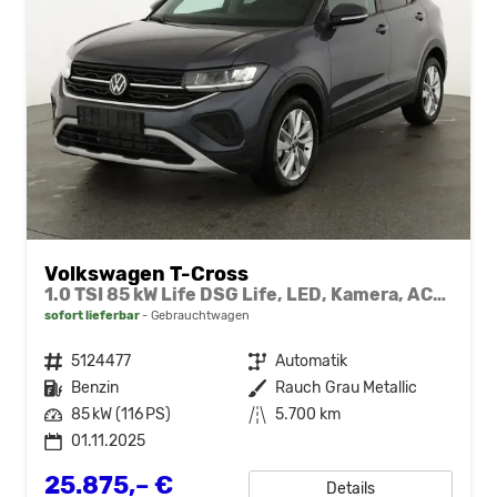
Volkswagen T-Cross
1.0 TSI 85 kW Life DSG Life, LED, Kamera, ACC, Side, Winter, 17-Zoll, 3-J. Garantie
sofort lieferbar
Gebrauchtwagen
Fahrzeugnr.
5124477
Getriebe
Automatik
Kraftstoff
Benzin
Außenfarbe
Rauch Grau Metallic
Leistung
85 kW (116 PS)
Kilometerstand
5.700 km
01.11.2025
25.875,– €
Details