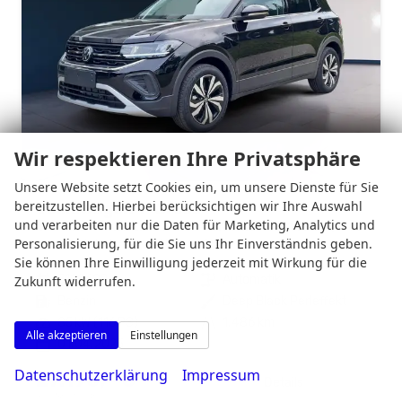
Wir respektieren Ihre Privatsphäre
Unsere Website setzt Cookies ein, um unsere Dienste für Sie
bereitzustellen. Hierbei berücksichtigen wir Ihre Auswahl
Volkswagen T-Cross
und verarbeiten nur die Daten für Marketing, Analytics und
1.0 TSI 85 kW Life DSG AHK R2D Kamera IQ.Drive
Personalisierung, für die Sie uns Ihr Einverständnis geben.
unverbindliche Lieferzeit:
14 Tage
Gebrauchtwagen
Sie können Ihre Einwilligung jederzeit mit Wirkung für die
Fahrzeugnr.
5120689
Getriebe
Automatik
Zukunft widerrufen.
Kraftstoff
Benzin
Außenfarbe
Deep Black Perleffekt
Leistung
85 kW (116 PS)
Kilometerstand
1.486 km
Alle akzeptieren
Einstellungen
01.04.2025
Datenschutzerklärung
Impressum
27.190,– €
Details
incl. 19% MwSt.