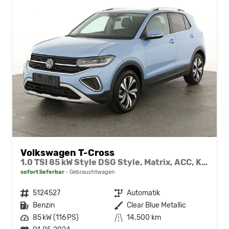
Volkswagen T-Cross
1.0 TSI 85 kW Style DSG Style, Matrix, ACC, Kamera, AppConnect
sofort lieferbar
Gebrauchtwagen
Fahrzeugnr.
5124527
Getriebe
Automatik
Kraftstoff
Benzin
Außenfarbe
Clear Blue Metallic
Leistung
85 kW (116 PS)
Kilometerstand
14.500 km