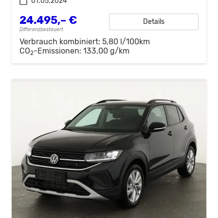
01.05.2024
24.495,– €
Details
Differenzbesteuert
Verbrauch kombiniert:
5,80 l/100km
CO
-Emissionen:
133,00 g/km
2