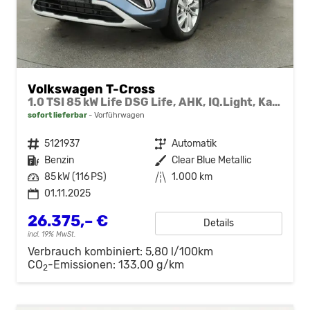
Volkswagen T-Cross
1.0 TSI 85 kW Life DSG Life, AHK, IQ.Light, Kamera, ACC, Side, Winter, 17-Zoll
sofort lieferbar
Vorführwagen
Fahrzeugnr.
5121937
Getriebe
Automatik
Kraftstoff
Benzin
Außenfarbe
Clear Blue Metallic
Leistung
85 kW (116 PS)
Kilometerstand
1.000 km
01.11.2025
26.375,– €
Details
incl. 19% MwSt.
Verbrauch kombiniert:
5,80 l/100km
CO
-Emissionen:
133,00 g/km
2