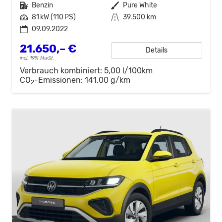
Kraftstoff
Benzin
Außenfarbe
Pure White
Leistung
81 kW (110 PS)
Kilometerstand
39.500 km
09.09.2022
21.650,– €
Details
incl. 19% MwSt.
Verbrauch kombiniert:
5,00 l/100km
CO
-Emissionen:
141,00 g/km
2