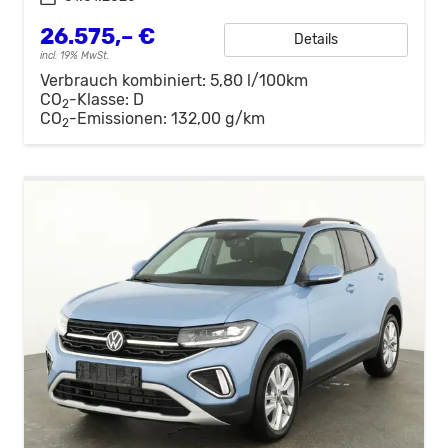
26.575,– €
Details
incl. 19% MwSt.
Verbrauch kombiniert:
5,80 l/100km
CO
-Klasse:
D
2
CO
-Emissionen:
132,00 g/km
2