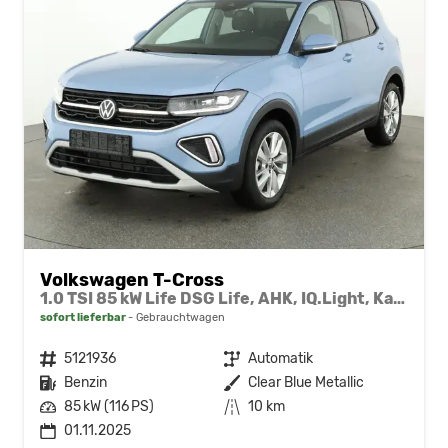
Volkswagen T-Cross
1.0 TSI 85 kW Life DSG Life, AHK, IQ.Light, Kamera, ACC, Side, Winter, 17-Zoll
sofort lieferbar
Gebrauchtwagen
Fahrzeugnr.
5121936
Getriebe
Automatik
Kraftstoff
Benzin
Außenfarbe
Clear Blue Metallic
Leistung
85 kW (116 PS)
Kilometerstand
10 km
01.11.2025