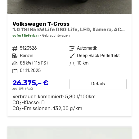
Volkswagen T-Cross
1.0 TSI 85 kW Life DSG Life, LED, Kamera, ACC, Side, Winter, 17-Zoll, 3-J. Garantie
sofort lieferbar
Gebrauchtwagen
Fahrzeugnr.
5123526
Getriebe
Automatik
Kraftstoff
Benzin
Außenfarbe
Deep Black Perleffekt
Leistung
85 kW (116 PS)
Kilometerstand
10 km
01.11.2025
26.375,– €
Details
incl. 19% MwSt.
Verbrauch kombiniert:
5,80 l/100km
CO
-Klasse:
D
2
CO
-Emissionen:
132,00 g/km
2