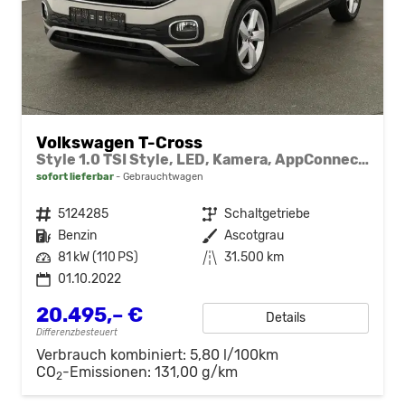
Volkswagen T-Cross
Style 1.0 TSI Style, LED, Kamera, AppConnect, ACC, 17-Zoll
sofort lieferbar
Gebrauchtwagen
Fahrzeugnr.
5124285
Getriebe
Schaltgetriebe
Kraftstoff
Benzin
Außenfarbe
Ascotgrau
Leistung
81 kW (110 PS)
Kilometerstand
31.500 km
01.10.2022
20.495,– €
Details
Differenzbesteuert
Verbrauch kombiniert:
5,80 l/100km
CO
-Emissionen:
131,00 g/km
2