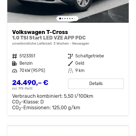
Volkswagen T-Cross
1.0 TSI Start LED VZE APP PDC
unverbindliche Lieferzeit:
3 Wochen
Neuwagen
Fahrzeugnr.
5123351
Getriebe
Schaltgetriebe
Kraftstoff
Benzin
Außenfarbe
Geld
Leistung
70 kW (95 PS)
Kilometerstand
9 km
24.490,– €
Details
incl. 19% MwSt.
Verbrauch kombiniert:
5,50 l/100km
CO
-Klasse:
D
2
CO
-Emissionen:
125,00 g/km
2