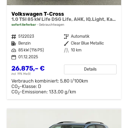
Volkswagen T-Cross
1.0 TSI 85 kW Life DSG Life, AHK, IQ.Light, Kamera, ACC, Side, Winter, 17-Zoll
sofort lieferbar
Gebrauchtwagen
Fahrzeugnr.
5122023
Getriebe
Automatik
Kraftstoff
Benzin
Außenfarbe
Clear Blue Metallic
Leistung
85 kW (116 PS)
Kilometerstand
10 km
01.12.2025
26.875,– €
Details
incl. 19% MwSt.
Verbrauch kombiniert:
5,80 l/100km
CO
-Klasse:
D
2
CO
-Emissionen:
133,00 g/km
2