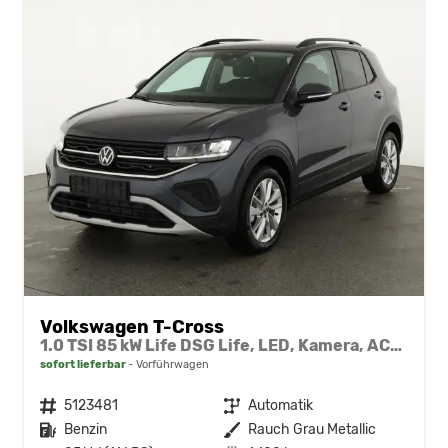
Volkswagen T-Cross
1.0 TSI 85 kW Life DSG Life, LED, Kamera, ACC, Side, Winter, 17-Zoll, 3-J. Garantie
sofort lieferbar
Vorführwagen
Fahrzeugnr.
5123481
Getriebe
Automatik
Kraftstoff
Benzin
Außenfarbe
Rauch Grau Metallic