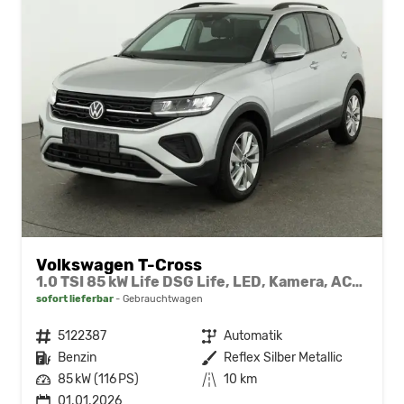
Volkswagen T-Cross
1.0 TSI 85 kW Life DSG Life, LED, Kamera, ACC, Side, Winter, 17-Zoll, 3-J. Garantie
sofort lieferbar
Gebrauchtwagen
Fahrzeugnr.
5122387
Getriebe
Automatik
Kraftstoff
Benzin
Außenfarbe
Reflex Silber Metallic
Leistung
85 kW (116 PS)
Kilometerstand
10 km
01.01.2026