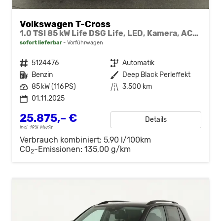
Volkswagen T-Cross
1.0 TSI 85 kW Life DSG Life, LED, Kamera, ACC, Side, Winter, 17-Zoll, 3-J. Garantie
sofort lieferbar
Vorführwagen
Fahrzeugnr.
5124476
Getriebe
Automatik
Kraftstoff
Benzin
Außenfarbe
Deep Black Perleffekt
Leistung
85 kW (116 PS)
Kilometerstand
3.500 km
01.11.2025
25.875,– €
Details
incl. 19% MwSt.
Verbrauch kombiniert:
5,90 l/100km
CO
-Emissionen:
135,00 g/km
2