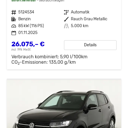
sofort lieferbar
Gebrauchtwagen
Fahrzeugnr.
5124534
Getriebe
Automatik
Kraftstoff
Benzin
Außenfarbe
Rauch Grau Metallic
Leistung
85 kW (116 PS)
Kilometerstand
5.000 km
01.11.2025
26.075,– €
Details
incl. 19% MwSt.
Verbrauch kombiniert:
5,90 l/100km
CO
-Emissionen:
135,00 g/km
2