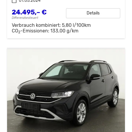
01.05.2024
24.495,– €
Details
Differenzbesteuert
Verbrauch kombiniert:
5,80 l/100km
CO
-Emissionen:
133,00 g/km
2