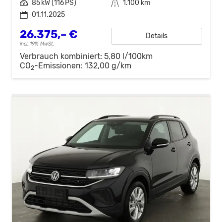
Leistung
85 kW (116 PS)
Kilometerstand
1.100 km
01.11.2025
26.375,– €
Details
incl. 19% MwSt.
Verbrauch kombiniert:
5,80 l/100km
CO
-Emissionen:
132,00 g/km
2