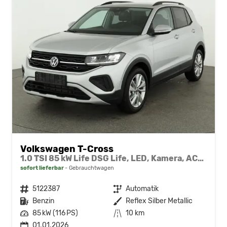
Volkswagen T-Cross
1.0 TSI 85 kW Life DSG Life, LED, Kamera, ACC, Side, Winter, 17-Zoll, 3-J. Garantie
sofort lieferbar
Gebrauchtwagen
Fahrzeugnr.
5122387
Getriebe
Automatik
Kraftstoff
Benzin
Außenfarbe
Reflex Silber Metallic
Leistung
85 kW (116 PS)
Kilometerstand
10 km
01.01.2026