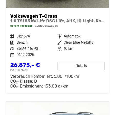
Volkswagen T-Cross
1.0 TSI 85 kW Life DSG Life, AHK, IQ.Light, Kamera, ACC, Side, Winter, 17-Zoll
sofort lieferbar
Gebrauchtwagen
Fahrzeugnr.
5121594
Getriebe
Automatik
Kraftstoff
Benzin
Außenfarbe
Clear Blue Metallic
Leistung
85 kW (116 PS)
Kilometerstand
10 km
01.12.2025
26.875,– €
Details
incl. 19% MwSt.
Verbrauch kombiniert:
5,80 l/100km
CO
-Klasse:
D
2
CO
-Emissionen:
133,00 g/km
2