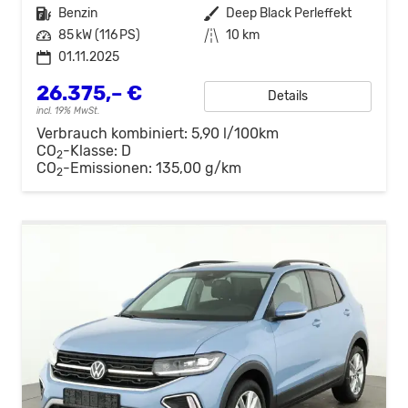
Kraftstoff
Benzin
Außenfarbe
Deep Black Perleffekt
Leistung
85 kW (116 PS)
Kilometerstand
10 km
01.11.2025
26.375,– €
Details
incl. 19% MwSt.
Verbrauch kombiniert:
5,90 l/100km
CO
-Klasse:
D
2
CO
-Emissionen:
135,00 g/km
2