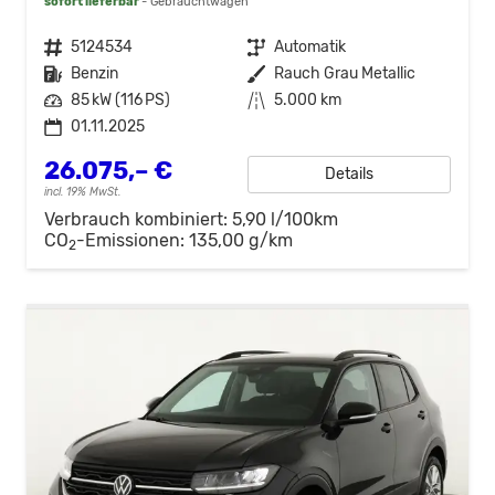
sofort lieferbar
Gebrauchtwagen
Fahrzeugnr.
5124534
Getriebe
Automatik
Kraftstoff
Benzin
Außenfarbe
Rauch Grau Metallic
Leistung
85 kW (116 PS)
Kilometerstand
5.000 km
01.11.2025
26.075,– €
Details
incl. 19% MwSt.
Verbrauch kombiniert:
5,90 l/100km
CO
-Emissionen:
135,00 g/km
2