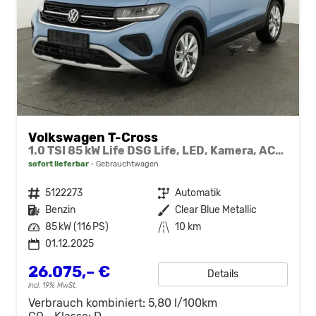
Volkswagen T-Cross
1.0 TSI 85 kW Life DSG Life, LED, Kamera, ACC, Side, Winter, 17-Zoll, 3-J. Garantie
sofort lieferbar
Gebrauchtwagen
Fahrzeugnr.
5122273
Getriebe
Automatik
Kraftstoff
Benzin
Außenfarbe
Clear Blue Metallic
Leistung
85 kW (116 PS)
Kilometerstand
10 km
01.12.2025
26.075,– €
Details
incl. 19% MwSt.
Verbrauch kombiniert:
5,80 l/100km