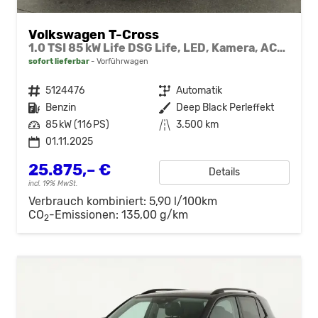
Volkswagen T-Cross
1.0 TSI 85 kW Life DSG Life, LED, Kamera, ACC, Side, Winter, 17-Zoll, 3-J. Garantie
sofort lieferbar
Vorführwagen
Fahrzeugnr.
5124476
Getriebe
Automatik
Kraftstoff
Benzin
Außenfarbe
Deep Black Perleffekt
Leistung
85 kW (116 PS)
Kilometerstand
3.500 km
01.11.2025
25.875,– €
Details
incl. 19% MwSt.
Verbrauch kombiniert:
5,90 l/100km
CO
-Emissionen:
135,00 g/km
2