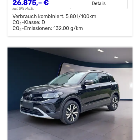
26.875,– €
Details
incl. 19% MwSt.
Verbrauch kombiniert:
5,80 l/100km
CO
-Klasse:
D
2
CO
-Emissionen:
132,00 g/km
2