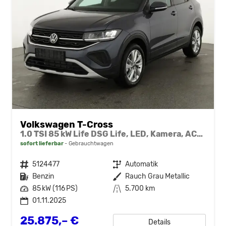
Volkswagen T-Cross
1.0 TSI 85 kW Life DSG Life, LED, Kamera, ACC, Side, Winter, 17-Zoll, 3-J. Garantie
sofort lieferbar
Gebrauchtwagen
Fahrzeugnr.
5124477
Getriebe
Automatik
Kraftstoff
Benzin
Außenfarbe
Rauch Grau Metallic
Leistung
85 kW (116 PS)
Kilometerstand
5.700 km
01.11.2025
25.875,– €
Details