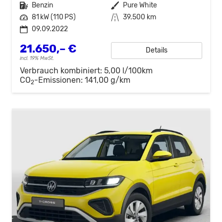
Kraftstoff
Benzin
Außenfarbe
Pure White
Leistung
81 kW (110 PS)
Kilometerstand
39.500 km
09.09.2022
21.650,– €
Details
incl. 19% MwSt.
Verbrauch kombiniert:
5,00 l/100km
CO
-Emissionen:
141,00 g/km
2