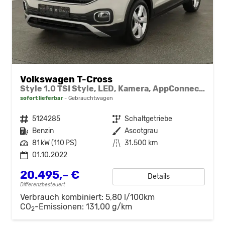
Volkswagen T-Cross
Style 1.0 TSI Style, LED, Kamera, AppConnect, ACC, 17-Zoll
sofort lieferbar
Gebrauchtwagen
Fahrzeugnr.
5124285
Getriebe
Schaltgetriebe
Kraftstoff
Benzin
Außenfarbe
Ascotgrau
Leistung
81 kW (110 PS)
Kilometerstand
31.500 km
01.10.2022
20.495,– €
Details
Differenzbesteuert
Verbrauch kombiniert:
5,80 l/100km
CO
-Emissionen:
131,00 g/km
2