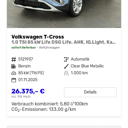
Volkswagen T-Cross
1.0 TSI 85 kW Life DSG Life, AHK, IQ.Light, Kamera, ACC, Side, Winter, 17-Zoll
sofort lieferbar
Vorführwagen
Fahrzeugnr.
5121937
Getriebe
Automatik
Kraftstoff
Benzin
Außenfarbe
Clear Blue Metallic
Leistung
85 kW (116 PS)
Kilometerstand
1.000 km
01.11.2025
26.375,– €
Details
incl. 19% MwSt.
Verbrauch kombiniert:
5,80 l/100km
CO
-Emissionen:
133,00 g/km
2