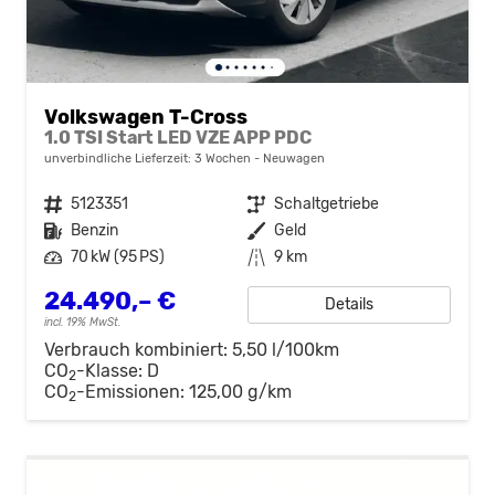
Volkswagen T-Cross
1.0 TSI Start LED VZE APP PDC
unverbindliche Lieferzeit:
3 Wochen
Neuwagen
Fahrzeugnr.
5123351
Getriebe
Schaltgetriebe
Kraftstoff
Benzin
Außenfarbe
Geld
Leistung
70 kW (95 PS)
Kilometerstand
9 km
24.490,– €
Details
incl. 19% MwSt.
Verbrauch kombiniert:
5,50 l/100km
CO
-Klasse:
D
2
CO
-Emissionen:
125,00 g/km
2