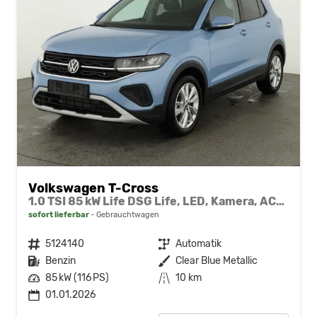
Volkswagen T-Cross
1.0 TSI 85 kW Life DSG Life, LED, Kamera, ACC, Side, Winter, 17-Zoll, 3-J. Garantie
sofort lieferbar
Gebrauchtwagen
Fahrzeugnr.
5124140
Getriebe
Automatik
Kraftstoff
Benzin
Außenfarbe
Clear Blue Metallic
Leistung
85 kW (116 PS)
Kilometerstand
10 km
01.01.2026