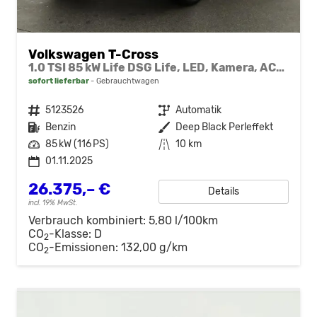
Volkswagen T-Cross
1.0 TSI 85 kW Life DSG Life, LED, Kamera, ACC, Side, Winter, 17-Zoll, 3-J. Garantie
sofort lieferbar
Gebrauchtwagen
Fahrzeugnr.
5123526
Getriebe
Automatik
Kraftstoff
Benzin
Außenfarbe
Deep Black Perleffekt
Leistung
85 kW (116 PS)
Kilometerstand
10 km
01.11.2025
26.375,– €
Details
incl. 19% MwSt.
Verbrauch kombiniert:
5,80 l/100km
CO
-Klasse:
D
2
CO
-Emissionen:
132,00 g/km
2