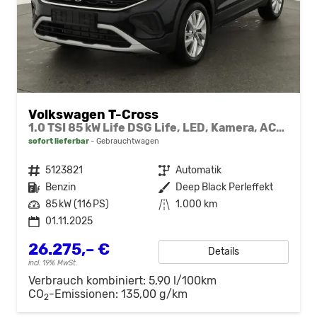
Volkswagen T-Cross
1.0 TSI 85 kW Life DSG Life, LED, Kamera, ACC, Side, Winter, 17-Zoll, 3-J. Garantie
sofort lieferbar
Gebrauchtwagen
Fahrzeugnr.
5123821
Getriebe
Automatik
Kraftstoff
Benzin
Außenfarbe
Deep Black Perleffekt
Leistung
85 kW (116 PS)
Kilometerstand
1.000 km
01.11.2025
26.275,– €
Details
incl. 19% MwSt.
Verbrauch kombiniert:
5,90 l/100km
CO
-Emissionen:
135,00 g/km
2