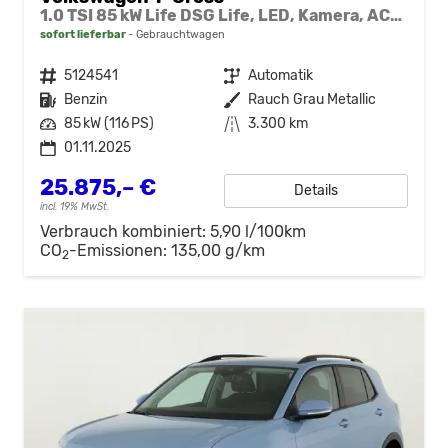
1.0 TSI 85 kW Life DSG Life, LED, Kamera, ACC, Side, Winter, 17-Zoll, 3-J. Garantie
sofort lieferbar
Gebrauchtwagen
Fahrzeugnr.
5124541
Getriebe
Automatik
Kraftstoff
Benzin
Außenfarbe
Rauch Grau Metallic
Leistung
85 kW (116 PS)
Kilometerstand
3.300 km
01.11.2025
25.875,– €
Details
incl. 19% MwSt.
Verbrauch kombiniert:
5,90 l/100km
CO
-Emissionen:
135,00 g/km
2