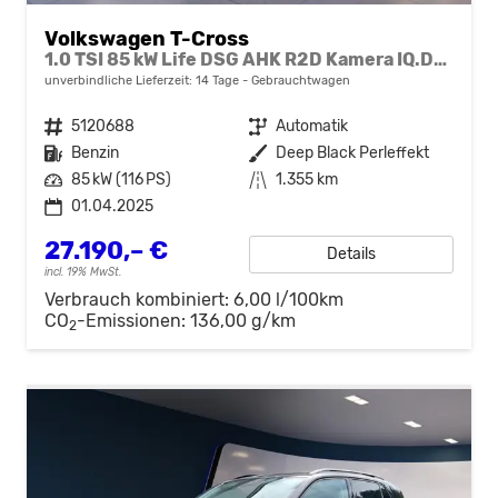
Volkswagen T-Cross
1.0 TSI 85 kW Life DSG AHK R2D Kamera IQ.Drive
unverbindliche Lieferzeit:
14 Tage
Gebrauchtwagen
Fahrzeugnr.
5120688
Getriebe
Automatik
Kraftstoff
Benzin
Außenfarbe
Deep Black Perleffekt
Leistung
85 kW (116 PS)
Kilometerstand
1.355 km
01.04.2025
27.190,– €
Details
incl. 19% MwSt.
Verbrauch kombiniert:
6,00 l/100km
CO
-Emissionen:
136,00 g/km
2