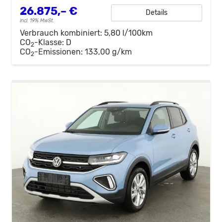
26.875,– €
Details
incl. 19% MwSt.
Verbrauch kombiniert:
5,80 l/100km
CO
-Klasse:
D
2
CO
-Emissionen:
133,00 g/km
2