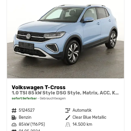
Volkswagen T-Cross
1.0 TSI 85 kW Style DSG Style, Matrix, ACC, Kamera, AppConnect
sofort lieferbar
Gebrauchtwagen
Fahrzeugnr.
5124527
Getriebe
Automatik
Kraftstoff
Benzin
Außenfarbe
Clear Blue Metallic
Leistung
85 kW (116 PS)
Kilometerstand
14.500 km