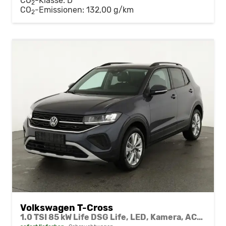
CO
-Klasse:
D
2
CO
-Emissionen:
132,00 g/km
2
Volkswagen T-Cross
1.0 TSI 85 kW Life DSG Life, LED, Kamera, ACC, Side, Winter, 17-Zoll, 3-J. Garantie