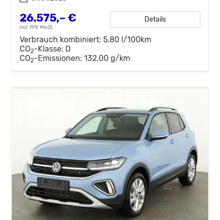
26.575,– €
Details
incl. 19% MwSt.
Verbrauch kombiniert:
5,80 l/100km
CO
-Klasse:
D
2
CO
-Emissionen:
132,00 g/km
2