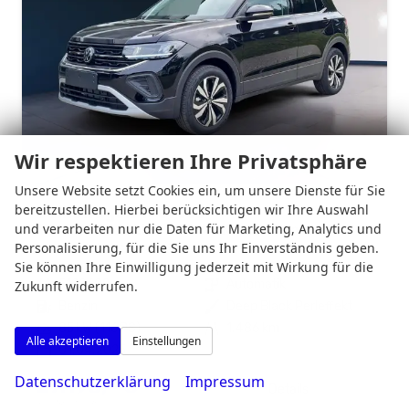
Wir respektieren Ihre Privatsphäre
Unsere Website setzt Cookies ein, um unsere Dienste für Sie
bereitzustellen. Hierbei berücksichtigen wir Ihre Auswahl
Volkswagen T-Cross
und verarbeiten nur die Daten für Marketing, Analytics und
1.0 TSI 85 kW Life DSG AHK R2D Kamera IQ.Drive
Personalisierung, für die Sie uns Ihr Einverständnis geben.
unverbindliche Lieferzeit:
14 Tage
Gebrauchtwagen
Sie können Ihre Einwilligung jederzeit mit Wirkung für die
Fahrzeugnr.
5120689
Getriebe
Automatik
Zukunft widerrufen.
Kraftstoff
Benzin
Außenfarbe
Deep Black Perleffekt
Leistung
85 kW (116 PS)
Kilometerstand
1.486 km
Alle akzeptieren
Einstellungen
01.04.2025
Datenschutzerklärung
Impressum
27.190,– €
Details
incl. 19% MwSt.