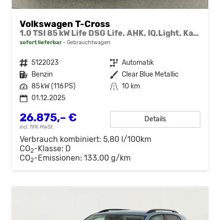
Volkswagen T-Cross
1.0 TSI 85 kW Life DSG Life, AHK, IQ.Light, Kamera, ACC, Side, Winter, 17-Zoll
sofort lieferbar
Gebrauchtwagen
Fahrzeugnr.
5122023
Getriebe
Automatik
Kraftstoff
Benzin
Außenfarbe
Clear Blue Metallic
Leistung
85 kW (116 PS)
Kilometerstand
10 km
01.12.2025
26.875,– €
Details
incl. 19% MwSt.
Verbrauch kombiniert:
5,80 l/100km
CO
-Klasse:
D
2
CO
-Emissionen:
133,00 g/km
2