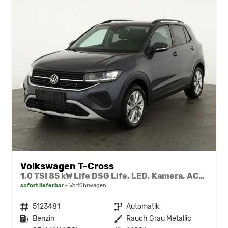
Volkswagen T-Cross
1.0 TSI 85 kW Life DSG Life, LED, Kamera, ACC, Side, Winter, 17-Zoll, 3-J. Garantie
sofort lieferbar
Vorführwagen
Fahrzeugnr.
5123481
Getriebe
Automatik
Kraftstoff
Benzin
Außenfarbe
Rauch Grau Metallic