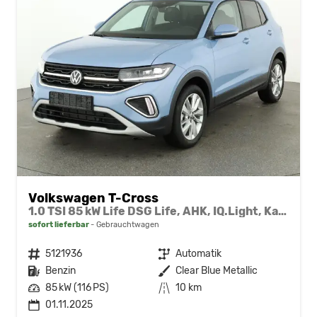
Volkswagen T-Cross
1.0 TSI 85 kW Life DSG Life, AHK, IQ.Light, Kamera, ACC, Side, Winter, 17-Zoll
sofort lieferbar
Gebrauchtwagen
Fahrzeugnr.
5121936
Getriebe
Automatik
Kraftstoff
Benzin
Außenfarbe
Clear Blue Metallic
Leistung
85 kW (116 PS)
Kilometerstand
10 km
01.11.2025