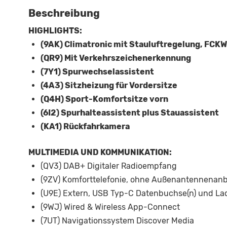
Beschreibung
HIGHLIGHTS:
(9AK) Climatronic mit Stauluftregelung, FCKW
(QR9) Mit Verkehrszeichenerkennung
(7Y1) Spurwechselassistent
(4A3) Sitzheizung für Vordersitze
(Q4H) Sport-Komfortsitze vorn
(6I2) Spurhalteassistent plus Stauassistent
(KA1) Rückfahrkamera
MULTIMEDIA UND KOMMUNIKATION:
(QV3) DAB+ Digitaler Radioempfang
(9ZV) Komforttelefonie, ohne Außenantennenan
(U9E) Extern, USB Typ-C Datenbuchse(n) und Lad
(9WJ) Wired & Wireless App-Connect
(7UT) Navigationssystem Discover Media