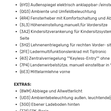
(6YD) Außenspiegel elektrisch anklappbar-/einst
(QQ3) Ambiente und Umfeldbeleuchtung
(4R4) Fensterheber mit Komfortschaltung und Ab
(3L3) Höheneinstellung,manuell,für Vordersitze
(3A2) Kindersitzverankerung für Kindersitzsystem
Seite
(3H2) Lehnenentriegelung für rechten Vorder- si
(2FE) Ledermultifunktionslenkrad mit Tiptronic
(4I3) Zentralverriegelung ""Keyless-Entry"" ohn
(7P4) Lendenwirbelstütze, manuell einstellbar in
(6E3) Mittelarmlehne vorne
EXTRAS:
(8WM) Abbiege und Allwetterlicht
(UD3) Ambientebeleuchtung außen, leuchtende(s)
(3GD) Ebener Ladeboden hinten