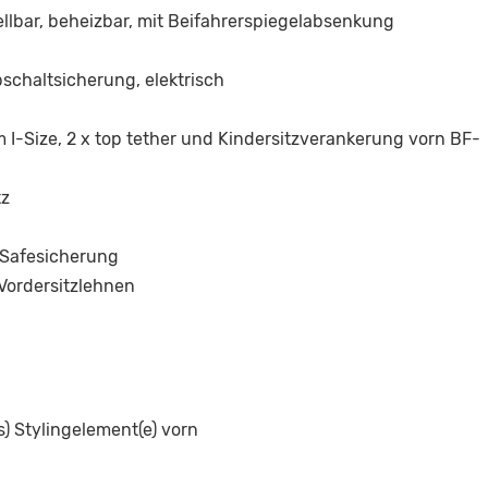
ellbar, beheizbar, mit Beifahrerspiegelabsenkung
schaltsicherung, elektrisch
 I-Size, 2 x top tether und Kindersitzverankerung vorn BF-
tz
e Safesicherung
 Vordersitzlehnen
 Stylingelement(e) vorn