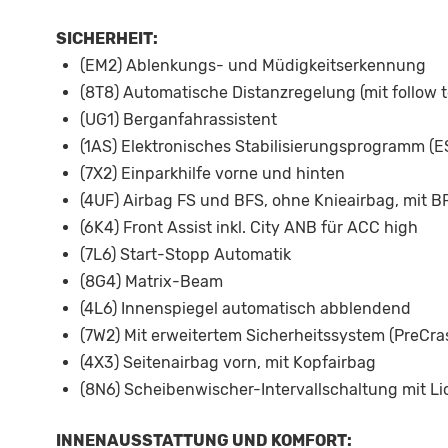
SICHERHEIT:
(EM2) Ablenkungs- und Müdigkeitserkennung
(8T8) Automatische Distanzregelung (mit follow 
(UG1) Berganfahrassistent
(1AS) Elektronisches Stabilisierungsprogramm (E
(7X2) Einparkhilfe vorne und hinten
(4UF) Airbag FS und BFS, ohne Knieairbag, mit 
(6K4) Front Assist inkl. City ANB für ACC high
(7L6) Start-Stopp Automatik
(8G4) Matrix-Beam
(4L6) Innenspiegel automatisch abblendend
(7W2) Mit erweitertem Sicherheitssystem (PreCra
(4X3) Seitenairbag vorn, mit Kopfairbag
(8N6) Scheibenwischer-Intervallschaltung mit L
INNENAUSSTATTUNG UND KOMFORT: