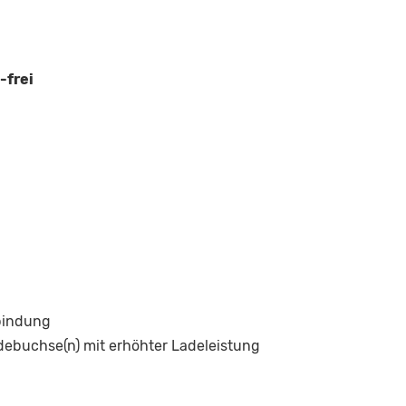
-frei
bindung
ebuchse(n) mit erhöhter Ladeleistung