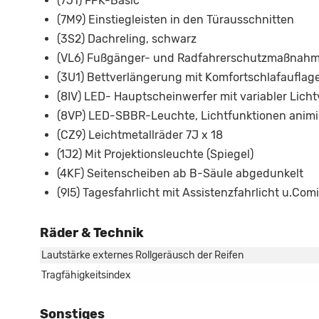
(7J1) FPK-Basic
(7M9) Einstiegleisten in den Türausschnitten
(3S2) Dachreling, schwarz
(VL6) Fußgänger- und Radfahrerschutzmaßnahm
(3U1) Bettverlängerung mit Komfortschlafauflag
(8IV) LED- Hauptscheinwerfer mit variabler Licht
(8VP) LED-SBBR-Leuchte, Lichtfunktionen animi
(CZ9) Leichtmetallräder 7J x 18
(1J2) Mit Projektionsleuchte (Spiegel)
(4KF) Seitenscheiben ab B-Säule abgedunkelt
(9I5) Tagesfahrlicht mit Assistenzfahrlicht u.C
Räder & Technik
Lautstärke externes Rollgeräusch der Reifen
Tragfähigkeitsindex
Sonstiges