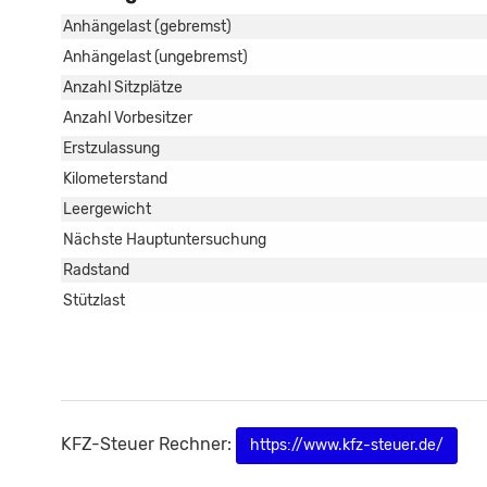
Anhängelast (gebremst)
Anhängelast (ungebremst)
Anzahl Sitzplätze
Anzahl Vorbesitzer
Erstzulassung
Kilometerstand
Leergewicht
Nächste Hauptuntersuchung
Radstand
Stützlast
KFZ-Steuer Rechner:
https://www.kfz-steuer.de/