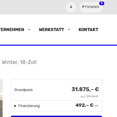
0
Parkplatz
TERNEHMEN
WERKSTATT
KONTAKT
 Winter, 18-Zoll
31.875,– €
Grundpreis
incl. 19% MwSt.
492,– €
Finanzierung
mtl.