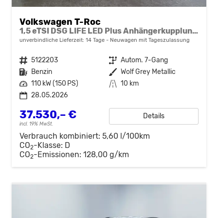
Volkswagen T-Roc
1,5 eTSI DSG LIFE LED Plus Anhängerkupplung Navigation Digital Pro Sitzheizung beheiztes Lenkrad 17 Zoll Alu 5J Garantie
unverbindliche Lieferzeit:
14 Tage
Neuwagen mit Tageszulassung
Fahrzeugnr.
5122203
Getriebe
Autom. 7-Gang
Kraftstoff
Benzin
Außenfarbe
Wolf Grey Metallic
Leistung
110 kW (150 PS)
Kilometerstand
10 km
28.05.2026
37.530,– €
Details
incl. 19% MwSt.
Verbrauch kombiniert:
5,60 l/100km
CO
-Klasse:
D
2
CO
-Emissionen:
128,00 g/km
2