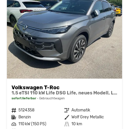
Volkswagen T-Roc
1.5 eTSI 110 kW Life DSG Life, neues Modell, LED, Kamera, Side, Winter, 17-Zoll
sofort lieferbar
Gebrauchtwagen
Fahrzeugnr.
5124358
Getriebe
Automatik
Kraftstoff
Benzin
Außenfarbe
Wolf Grey Metallic
Leistung
110 kW (150 PS)
Kilometerstand
10 km