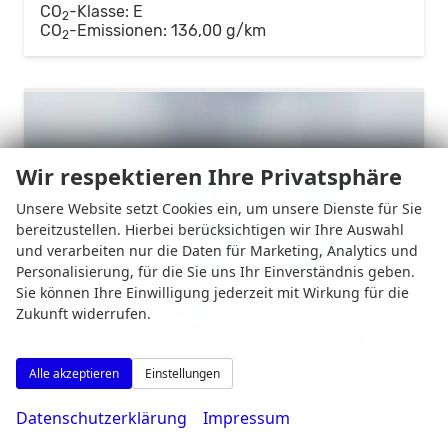
CO
-Klasse:
E
2
CO
-Emissionen:
136,00 g/km
2
Wir respektieren Ihre Privatsphäre
Unsere Website setzt Cookies ein, um unsere Dienste für Sie
bereitzustellen. Hierbei berücksichtigen wir Ihre Auswahl
und verarbeiten nur die Daten für Marketing, Analytics und
Personalisierung, für die Sie uns Ihr Einverständnis geben.
Sie können Ihre Einwilligung jederzeit mit Wirkung für die
Zukunft widerrufen.
Alle akzeptieren
Einstellungen
Datenschutzerklärung
Impressum
Volkswagen T-Roc
1,5 eTSI DSG R-Line LED Plus Anhängerkupplung Navi Digital Pro Sitzheizung beheiztes Lenkrad 18 Zoll Alu el.Heckklappe 5J Garantie