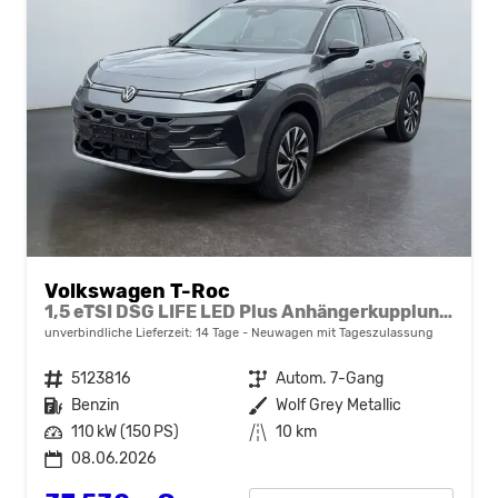
Volkswagen T-Roc
1,5 eTSI DSG LIFE LED Plus Anhängerkupplung Navigation Digital Pro Sitzheizung beheiztes Lenkrad 17 Zoll Alu 5J Garantie
unverbindliche Lieferzeit:
14 Tage
Neuwagen mit Tageszulassung
Fahrzeugnr.
5123816
Getriebe
Autom. 7-Gang
Kraftstoff
Benzin
Außenfarbe
Wolf Grey Metallic
Leistung
110 kW (150 PS)
Kilometerstand
10 km
08.06.2026