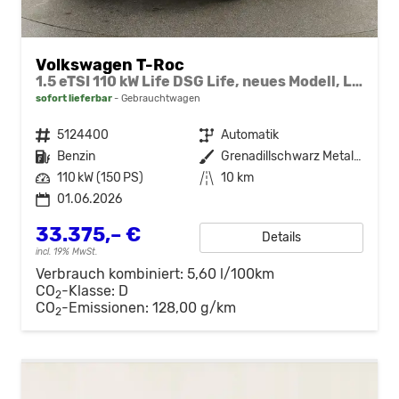
Volkswagen T-Roc
1.5 eTSI 110 kW Life DSG Life, neues Modell, LED, Kamera, Side, Winter, 17-Zoll
sofort lieferbar
Gebrauchtwagen
Fahrzeugnr.
5124400
Getriebe
Automatik
Kraftstoff
Benzin
Außenfarbe
Grenadillschwarz Metallic
Leistung
110 kW (150 PS)
Kilometerstand
10 km
01.06.2026
33.375,– €
Details
incl. 19% MwSt.
Verbrauch kombiniert:
5,60 l/100km
CO
-Klasse:
D
2
CO
-Emissionen:
128,00 g/km
2