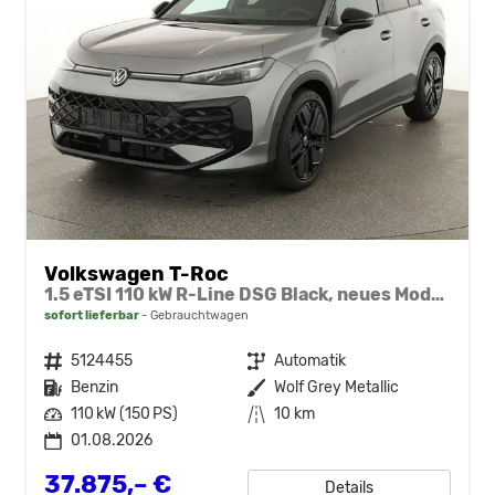
Volkswagen T-Roc
1.5 eTSI 110 kW R-Line DSG Black, neues Modell, 19-Zoll, Winter, sofort
sofort lieferbar
Gebrauchtwagen
Fahrzeugnr.
5124455
Getriebe
Automatik
Kraftstoff
Benzin
Außenfarbe
Wolf Grey Metallic
Leistung
110 kW (150 PS)
Kilometerstand
10 km
01.08.2026
37.875,– €
Details