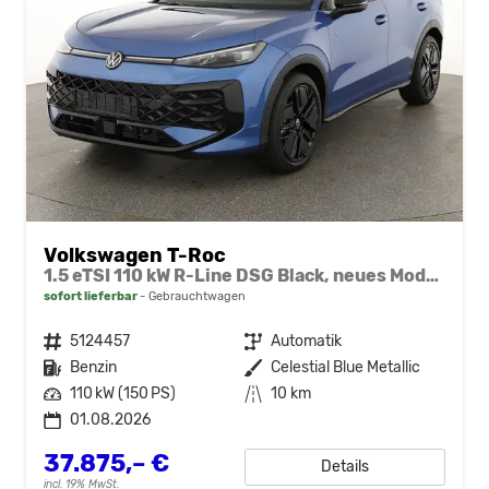
Volkswagen T-Roc
1.5 eTSI 110 kW R-Line DSG Black, neues Modell, 19-Zoll, Winter, sofort
sofort lieferbar
Gebrauchtwagen
Fahrzeugnr.
5124457
Getriebe
Automatik
Kraftstoff
Benzin
Außenfarbe
Celestial Blue Metallic
Leistung
110 kW (150 PS)
Kilometerstand
10 km
01.08.2026
37.875,– €
Details
incl. 19% MwSt.