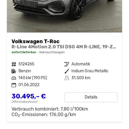
Volkswagen T-Roc
R-Line 4Motion 2.0 TSI DSG 4M R-LINE, 19-Zoll, Kamera, ACC, Navi, LED
sofort lieferbar
Gebrauchtwagen
Fahrzeugnr.
5124265
Getriebe
Automatik
Kraftstoff
Benzin
Außenfarbe
Indium Grau Metallic
Leistung
140 kW (190 PS)
Kilometerstand
31.500 km
01.06.2022
30.495,– €
Details
Differenzbesteuert
Verbrauch kombiniert:
7,80 l/100km
CO
-Emissionen:
176,00 g/km
2