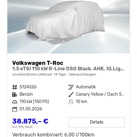
Volkswagen T-Roc
1.5 eTSI 110 kW R-Line DSG Black, AHK, IQ.Light, Kamera, el. Klappe, Winter, 19-Zoll
unverbindliche Lieferzeit:
14 Tage
Gebrauchtwagen
Fahrzeugnr.
5124526
Getriebe
Automatik
Kraftstoff
Benzin
Außenfarbe
Canary Yellow / Dach Schwarz
Leistung
110 kW (150 PS)
Kilometerstand
10 km
01.05.2026
38.875,– €
Details
incl. 19% MwSt.
Verbrauch kombiniert:
6,00 l/100km