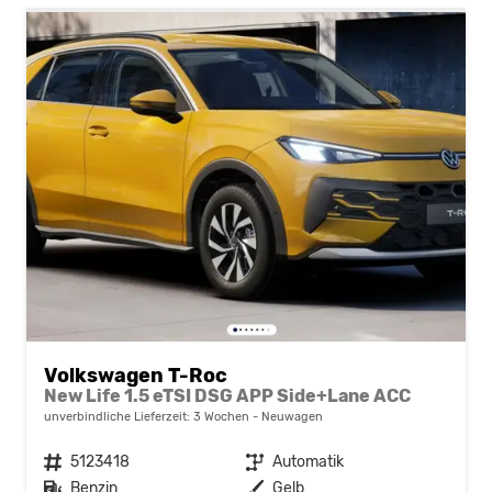
Volkswagen T-Roc
New Life 1.5 eTSI DSG APP Side+Lane ACC
unverbindliche Lieferzeit:
3 Wochen
Neuwagen
Fahrzeugnr.
5123418
Getriebe
Automatik
Kraftstoff
Benzin
Außenfarbe
Gelb