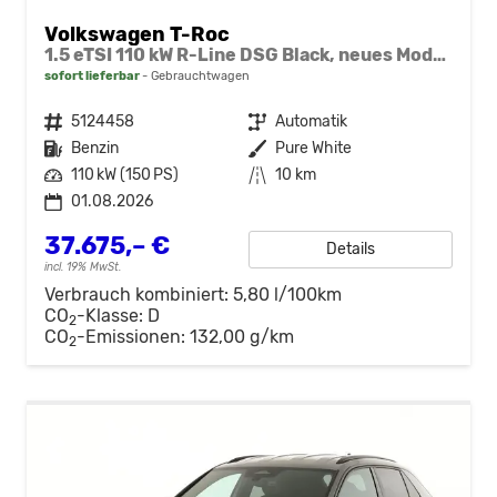
Volkswagen T-Roc
1.5 eTSI 110 kW R-Line DSG Black, neues Modell, 19-Zoll, Winter, sofort
sofort lieferbar
Gebrauchtwagen
Fahrzeugnr.
5124458
Getriebe
Automatik
Kraftstoff
Benzin
Außenfarbe
Pure White
Leistung
110 kW (150 PS)
Kilometerstand
10 km
01.08.2026
37.675,– €
Details
incl. 19% MwSt.
Verbrauch kombiniert:
5,80 l/100km
CO
-Klasse:
D
2
CO
-Emissionen:
132,00 g/km
2