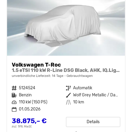
Volkswagen T-Roc
1.5 eTSI 110 kW R-Line DSG Black, AHK, IQ.Light, Kamera, el. Klappe, Winter, 19-Zoll
unverbindliche Lieferzeit:
14 Tage
Gebrauchtwagen
Fahrzeugnr.
5124524
Getriebe
Automatik
Kraftstoff
Benzin
Außenfarbe
Wolf Grey Metallic / Dach schwarz
Leistung
110 kW (150 PS)
Kilometerstand
10 km
01.05.2026
38.875,– €
Details
incl. 19% MwSt.