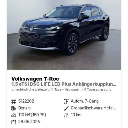
Volkswagen T-Roc
1,5 eTSI DSG LIFE LED Plus Anhängerkupplung Navigation Digital Pro Sitzheizung beheiztes Lenkrad 17 Zoll Alu 5J Garantie
unverbindliche Lieferzeit:
14 Tage
Neuwagen mit Tageszulassung
Fahrzeugnr.
5122202
Getriebe
Autom. 7-Gang
Kraftstoff
Benzin
Außenfarbe
Grenadillschwarz Metallic
Leistung
110 kW (150 PS)
Kilometerstand
10 km
28.05.2026