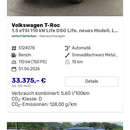
Volkswagen T-Roc
1.5 eTSI 110 kW Life DSG Life, neues Modell, LED, Kamera, Side, Winter, 17-Zoll
sofort lieferbar
Gebrauchtwagen
Fahrzeugnr.
5124078
Getriebe
Automatik
Kraftstoff
Benzin
Außenfarbe
Grenadillschwarz Metallic
Leistung
110 kW (150 PS)
Kilometerstand
10 km
01.06.2026
33.375,– €
Details
incl. 19% MwSt.
Verbrauch kombiniert:
5,60 l/100km
CO
-Klasse:
D
2
CO
-Emissionen:
128,00 g/km
2