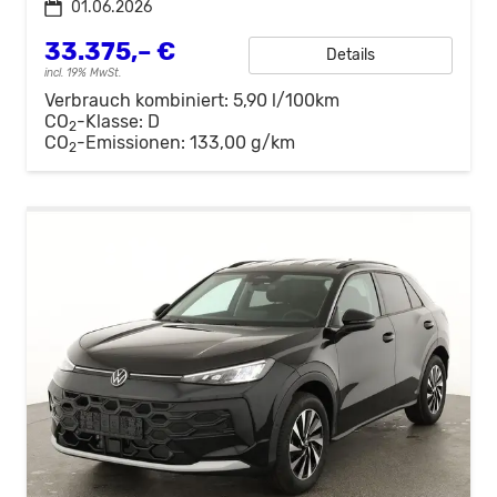
01.06.2026
33.375,– €
Details
incl. 19% MwSt.
Verbrauch kombiniert:
5,90 l/100km
CO
-Klasse:
D
2
CO
-Emissionen:
133,00 g/km
2