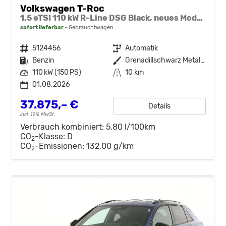
Volkswagen T-Roc
1.5 eTSI 110 kW R-Line DSG Black, neues Modell, 19-Zoll, Winter, sofort
sofort lieferbar
Gebrauchtwagen
Fahrzeugnr.
5124456
Getriebe
Automatik
Kraftstoff
Benzin
Außenfarbe
Grenadillschwarz Metallic
Leistung
110 kW (150 PS)
Kilometerstand
10 km
01.08.2026
37.875,– €
Details
incl. 19% MwSt.
Verbrauch kombiniert:
5,80 l/100km
CO
-Klasse:
D
2
CO
-Emissionen:
132,00 g/km
2