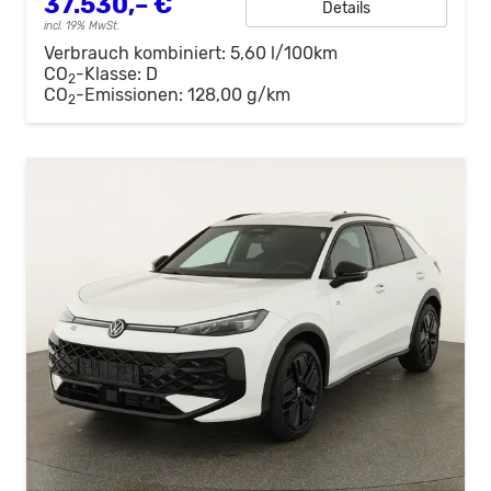
37.530,– €
Details
incl. 19% MwSt.
Verbrauch kombiniert:
5,60 l/100km
CO
-Klasse:
D
2
CO
-Emissionen:
128,00 g/km
2