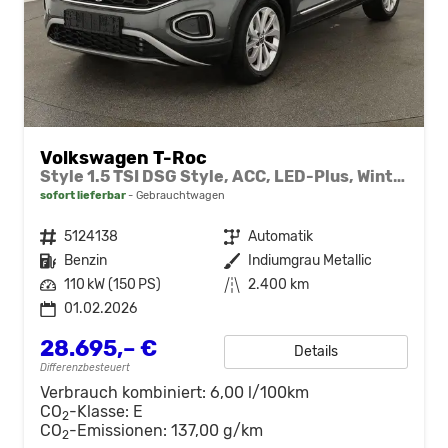
Volkswagen T-Roc
Style 1.5 TSI DSG Style, ACC, LED-Plus, Winter, 17-Zoll
sofort lieferbar
Gebrauchtwagen
Fahrzeugnr.
5124138
Getriebe
Automatik
Kraftstoff
Benzin
Außenfarbe
Indiumgrau Metallic
Leistung
110 kW (150 PS)
Kilometerstand
2.400 km
01.02.2026
28.695,– €
Details
Differenzbesteuert
Verbrauch kombiniert:
6,00 l/100km
CO
-Klasse:
E
2
CO
-Emissionen:
137,00 g/km
2