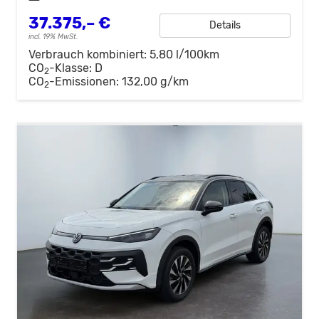
37.375,– €
Details
incl. 19% MwSt.
Verbrauch kombiniert:
5,80 l/100km
CO
-Klasse:
D
2
CO
-Emissionen:
132,00 g/km
2