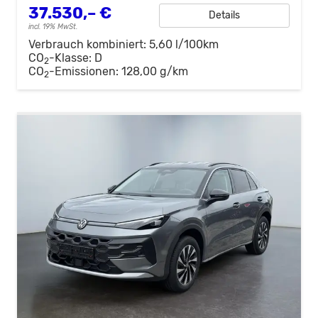
37.530,– €
Details
incl. 19% MwSt.
Verbrauch kombiniert:
5,60 l/100km
CO
-Klasse:
D
2
CO
-Emissionen:
128,00 g/km
2