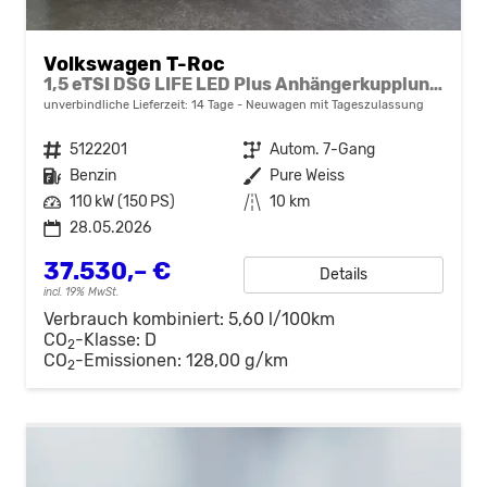
Volkswagen T-Roc
1,5 eTSI DSG LIFE LED Plus Anhängerkupplung Navigation Digital Pro Sitzheizung beheiztes Lenkrad 17 Zoll Alu 5J Garantie
unverbindliche Lieferzeit:
14 Tage
Neuwagen mit Tageszulassung
Fahrzeugnr.
5122201
Getriebe
Autom. 7-Gang
Kraftstoff
Benzin
Außenfarbe
Pure Weiss
Leistung
110 kW (150 PS)
Kilometerstand
10 km
28.05.2026
37.530,– €
Details
incl. 19% MwSt.
Verbrauch kombiniert:
5,60 l/100km
CO
-Klasse:
D
2
CO
-Emissionen:
128,00 g/km
2