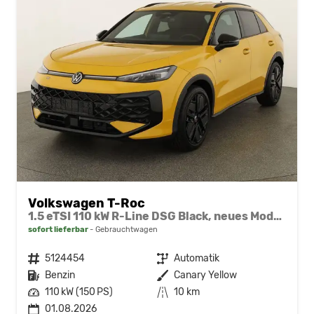
Volkswagen T-Roc
1.5 eTSI 110 kW R-Line DSG Black, neues Modell, 19-Zoll, Winter, sofort
sofort lieferbar
Gebrauchtwagen
Fahrzeugnr.
5124454
Getriebe
Automatik
Kraftstoff
Benzin
Außenfarbe
Canary Yellow
Leistung
110 kW (150 PS)
Kilometerstand
10 km
01.08.2026