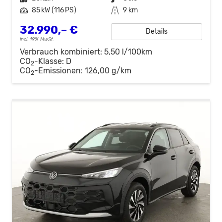
Leistung
85 kW (116 PS)
Kilometerstand
9 km
32.990,– €
Details
incl. 19% MwSt.
Verbrauch kombiniert:
5,50 l/100km
CO
-Klasse:
D
2
CO
-Emissionen:
126,00 g/km
2