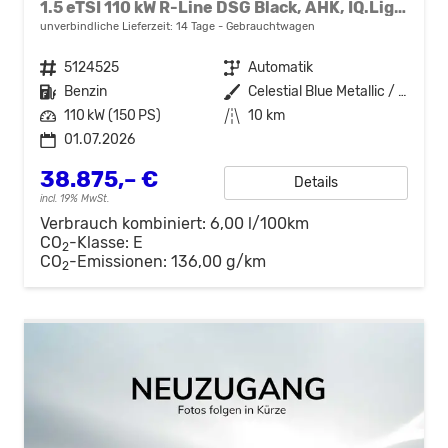
1.5 eTSI 110 kW R-Line DSG Black, AHK, IQ.Light, Kamera, el. Klappe, Winter, 19-Zoll
unverbindliche Lieferzeit:
14 Tage
Gebrauchtwagen
Fahrzeugnr.
5124525
Getriebe
Automatik
Kraftstoff
Benzin
Außenfarbe
Celestial Blue Metallic / Dach schwarz
Leistung
110 kW (150 PS)
Kilometerstand
10 km
01.07.2026
38.875,– €
Details
incl. 19% MwSt.
Verbrauch kombiniert:
6,00 l/100km
CO
-Klasse:
E
2
CO
-Emissionen:
136,00 g/km
2