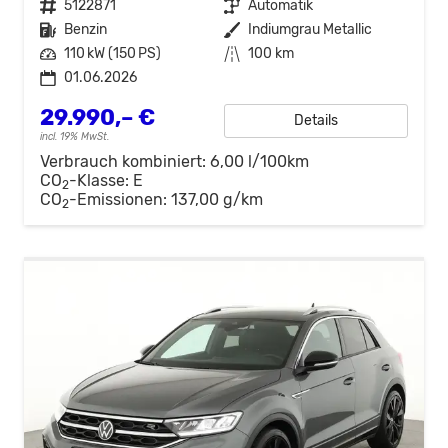
Fahrzeugnr.
5122871
Getriebe
Automatik
Kraftstoff
Benzin
Außenfarbe
Indiumgrau Metallic
Leistung
110 kW (150 PS)
Kilometerstand
100 km
01.06.2026
29.990,– €
Details
incl. 19% MwSt.
Verbrauch kombiniert:
6,00 l/100km
CO
-Klasse:
E
2
CO
-Emissionen:
137,00 g/km
2