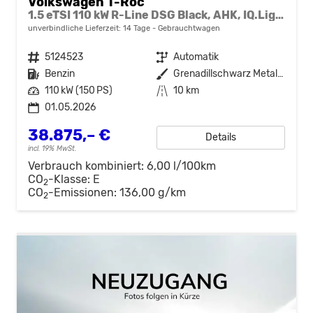
Volkswagen T-Roc
1.5 eTSI 110 kW R-Line DSG Black, AHK, IQ.Light, Kamera, el. Klappe, Winter, 19-Zoll
unverbindliche Lieferzeit:
14 Tage
Gebrauchtwagen
Fahrzeugnr.
5124523
Getriebe
Automatik
Kraftstoff
Benzin
Außenfarbe
Grenadillschwarz Metallic
Leistung
110 kW (150 PS)
Kilometerstand
10 km
01.05.2026
38.875,– €
Details
incl. 19% MwSt.
Verbrauch kombiniert:
6,00 l/100km
CO
-Klasse:
E
2
CO
-Emissionen:
136,00 g/km
2