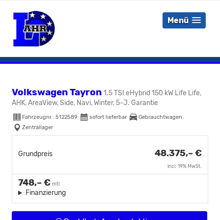
Menü
Volkswagen Tayron
1.5 TSI eHybrid 150 kW Life Life,
AHK, AreaView, Side, Navi, Winter, 5-J. Garantie
Fahrzeugnr.:
5122589
sofort lieferbar
Gebrauchtwagen
Zentrallager
48.375,– €
Grundpreis
incl. 19% MwSt.
748,– €
mtl.
Finanzierung