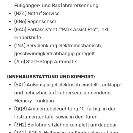
Fußgänger- und Radfahrererkennung
(NZ4) Notruf Service
(8N6) Regensensor
(8A5) Parkassistent ""Park Assist Pro"", inkl.
Einparkhilfe
(1N3) Servolenkung elektromechanisch,
geschwindigkeitsabhängig geregelt
(7L6) Start-Stopp Automatik
INNENAUSSTATTUNG UND KOMFORT:
(6XT) Außenspiegel elektrisch einstell-, anklapp-
und beheizbar, auf Fahrerseite abblendend,
Memory-Funktion
(QQ8) Ambientebeleuchtung 10-farbig, in der
Instrumententafel sowie in den Türen
(3H2) Beifahrersitzlehne komplett umklappbar
(3A2) ISOFIX-Halteösen für Kindersitze auf den