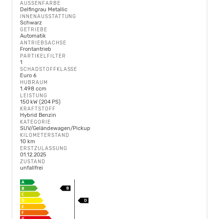
AUSSENFARBE
Delfingrau Metallic
INNENAUSSTATTUNG
Schwarz
GETRIEBE
Automatik
ANTRIEBSACHSE
Frontantrieb
PARTIKELFILTER
1
SCHADSTOFFKLASSE
Euro 6
HUBRAUM
1.498 ccm
LEISTUNG
150 kW (204 PS)
KRAFTSTOFF
Hybrid Benzin
KATEGORIE
SUV/Geländewagen/Pickup
KILOMETERSTAND
10 km
ERSTZULASSUNG
01.12.2025
ZUSTAND
unfallfrei