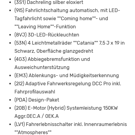
(3S1) Dachreling silber eloxiert
(9I5) Fahrlichtschaltung automatisch, mit LED-
Tagfahrlicht sowie ""Coming home""- und
""Leaving Home""-Funktion
(8VJ) 3D-LED-Rückleuchten
(53N) 4 Leichtmetallräder ""Catania"" 7,5 J x 19 in
Schwarz, Oberfläche glanzgedreht
(4G3) Abbiegebremsfunktion und
Ausweichunterstützung
(EM3) Ablenkungs- und Müdigkeitserkennung
(2I2) Adaptive Fahrwerksregelung DCC Pro inkl.
Fahrprofilauswahl
(PDA) Design-Paket
(20B) E-Motor (Hybrid) Systemleistung 150KW
Aggr.0EC.A / 0EK.A
(LV1) Fahrerlebnisschalter inkl. Innenraumerlebnis
""Atmospheres""