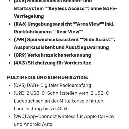
(4K5) Schlüsselloses Schließ- und
Startsystem ""Keyless Access"", ohne SAFE-
Verriegelung
(KA6) Umgebungsansicht ""Area View"" inkl.
Rückfahrkamera ""Rear View""
(79H) Spurwechselassistent ""Side Assist"",
Ausparkassistent und Ausstiegswarnung
(QR9) Verkehrszeichenerkennung
(4A3) Sitzheizung für Vordersitze
MULTIMEDIA UND KOMMUNIKATION:
(QV3) DAB+ Digitaler Radioempfang
(U9E) 2 USB-C-Schnittstellen vorn, 2 USB-C-
Ladebuchsen an der Mittelkonsole hinten,
Ladeleistung bis zu 45 W
(9WJ) App-Connect Wireless für Apple CarPlay
und Android Auto