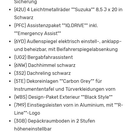
Sicherung
(42U) 4 Leichtmetallräder ""Suzuka"" 8,5 J x 20 in
Schwarz
(PFC) Assistenzpaket ""IQ.DRIVE"" inkl.
""Emergency Assist""
(6YD) Außenspiegel elektrisch einstell-, anklapp-
und beheizbar, mit Beifahrerspiegelabsenkung
(UG2) Bergabfahrassistent
(6NW) Dachhimmel schwarz
(3S2) Dachreling schwarz
(5TE) Dekoreinlagen ""Carbon Grey"" für
Instrumententafel und Türverkleidungen vorn
(WBS) Design-Paket Exterieur ""Black Style""
(7M9) Einstiegsleisten vorn in Aluminium, mit ""R-
Line""-Logo
(3GB) Gepäckraumboden in 2 Stufen
höheneinstellbar