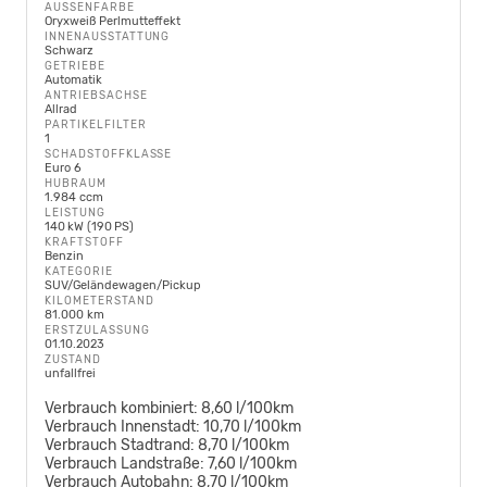
AUSSENFARBE
Oryxweiß Perlmutteffekt
INNENAUSSTATTUNG
Schwarz
GETRIEBE
Automatik
ANTRIEBSACHSE
Allrad
PARTIKELFILTER
1
SCHADSTOFFKLASSE
Euro 6
HUBRAUM
1.984 ccm
LEISTUNG
140 kW (190 PS)
KRAFTSTOFF
Benzin
KATEGORIE
SUV/Geländewagen/Pickup
KILOMETERSTAND
81.000 km
ERSTZULASSUNG
01.10.2023
ZUSTAND
unfallfrei
Verbrauch kombiniert:
8,60 l/100km
Verbrauch Innenstadt:
10,70 l/100km
Verbrauch Stadtrand:
8,70 l/100km
Verbrauch Landstraße:
7,60 l/100km
Verbrauch Autobahn:
8,70 l/100km