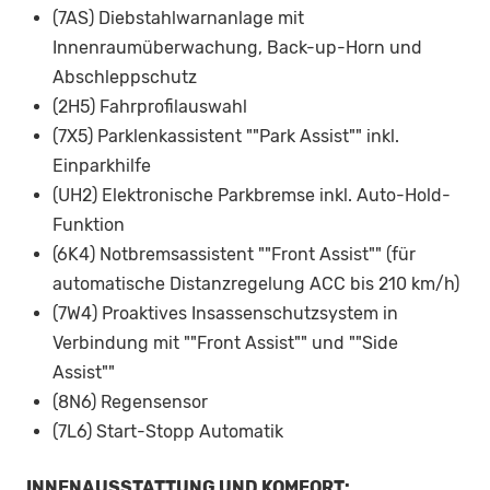
(7AS) Diebstahlwarnanlage mit
Innenraumüberwachung, Back-up-Horn und
Abschleppschutz
(2H5) Fahrprofilauswahl
(7X5) Parklenkassistent ""Park Assist"" inkl.
Einparkhilfe
(UH2) Elektronische Parkbremse inkl. Auto-Hold-
Funktion
(6K4) Notbremsassistent ""Front Assist"" (für
automatische Distanzregelung ACC bis 210 km/h)
(7W4) Proaktives Insassenschutzsystem in
Verbindung mit ""Front Assist"" und ""Side
Assist""
(8N6) Regensensor
(7L6) Start-Stopp Automatik
INNENAUSSTATTUNG UND KOMFORT: