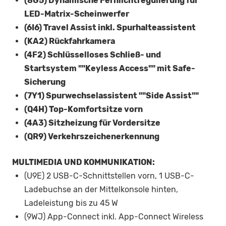
(8G5) Dynamische Fernlichtregulierung für
LED-Matrix-Scheinwerfer
(6I6) Travel Assist inkl. Spurhalteassistent
(KA2) Rückfahrkamera
(4F2) Schlüsselloses Schließ- und
Startsystem ""Keyless Access"" mit Safe-
Sicherung
(7Y1) Spurwechselassistent ""Side Assist""
(Q4H) Top-Komfortsitze vorn
(4A3) Sitzheizung für Vordersitze
(QR9) Verkehrszeichenerkennung
MULTIMEDIA UND KOMMUNIKATION:
(U9E) 2 USB-C-Schnittstellen vorn, 1 USB-C-
Ladebuchse an der Mittelkonsole hinten,
Ladeleistung bis zu 45 W
(9WJ) App-Connect inkl. App-Connect Wireless