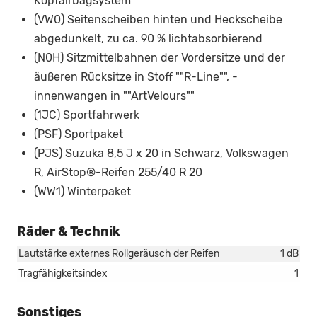
Kopfairbagsystem
(VW0) Seitenscheiben hinten und Heckscheibe
abgedunkelt, zu ca. 90 % lichtabsorbierend
(N0H) Sitzmittelbahnen der Vordersitze und der
äußeren Rücksitze in Stoff ""R-Line"", -
innenwangen in ""ArtVelours""
(1JC) Sportfahrwerk
(PSF) Sportpaket
(PJS) Suzuka 8,5 J x 20 in Schwarz, Volkswagen
R, AirStop®-Reifen 255/40 R 20
(WW1) Winterpaket
Räder & Technik
Lautstärke externes Rollgeräusch der Reifen
1 dB
Tragfähigkeitsindex
1
Sonstiges