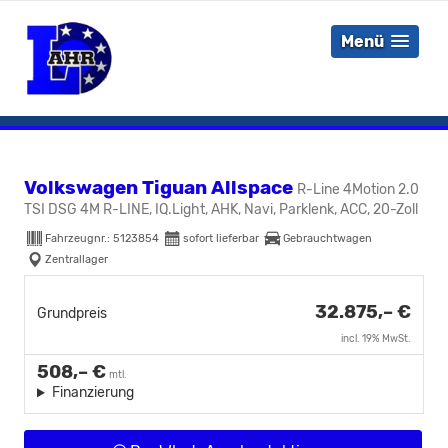
Menü
Volkswagen Tiguan Allspace
R-Line 4Motion 2.0
TSI DSG 4M R-LINE, IQ.Light, AHK, Navi, Parklenk, ACC, 20-Zoll
Fahrzeugnr.:
5123854
sofort lieferbar
Gebrauchtwagen
Zentrallager
32.875,– €
Grundpreis
incl. 19% MwSt.
508,– €
mtl.
Finanzierung