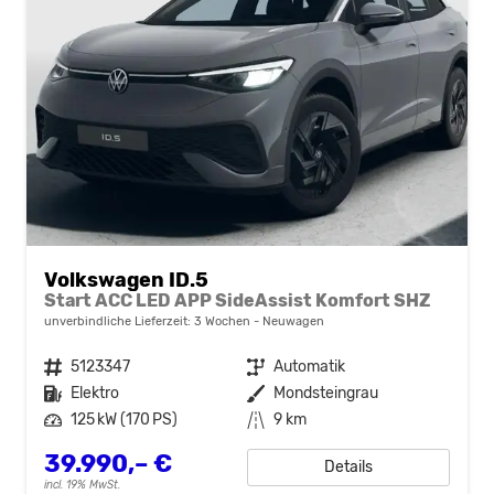
Volkswagen ID.5
Start ACC LED APP SideAssist Komfort SHZ
unverbindliche Lieferzeit:
3 Wochen
Neuwagen
Fahrzeugnr.
5123347
Getriebe
Automatik
Kraftstoff
Elektro
Außenfarbe
Mondsteingrau
Leistung
125 kW (170 PS)
Kilometerstand
9 km
39.990,– €
Details
incl. 19% MwSt.