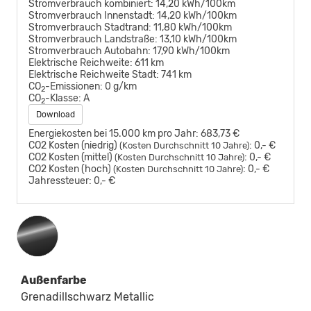
Stromverbrauch kombiniert:
14,20 kWh/100km
Stromverbrauch Innenstadt:
14,20 kWh/100km
Stromverbrauch Stadtrand:
11,80 kWh/100km
Stromverbrauch Landstraße:
13,10 kWh/100km
Stromverbrauch Autobahn:
17,90 kWh/100km
Elektrische Reichweite:
611 km
Elektrische Reichweite Stadt:
741 km
CO
-Emissionen:
0 g/km
2
CO
-Klasse:
A
2
Download
Energiekosten bei 15.000 km pro Jahr:
683,73 €
CO2 Kosten (niedrig)
:
0,- €
(Kosten Durchschnitt 10 Jahre)
CO2 Kosten (mittel)
:
0,- €
(Kosten Durchschnitt 10 Jahre)
CO2 Kosten (hoch)
:
0,- €
(Kosten Durchschnitt 10 Jahre)
Jahressteuer:
0,- €
Außenfarbe
Grenadillschwarz Metallic