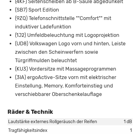
(4KF) Seitenscheiben ab B-Säule abgedunkelt
(SB7) Sport Edition
(9ZQ) Telefonschnittstelle ""Comfort"" mit
induktiver Ladefunktion
(1J2) Umfeldbeleuchtung mit Logoprojektion
(UD8) Volkswagen Logo vorn und hinten, Leiste
zwischen den Scheinwerfern sowie
Türgriffmulden beleuchtet
(KU3) Vordersitze mit Massageprogrammen
(3IA) ergoActive-Sitze vorn mit elektrischer
Einstellung, Memory, Komforteinstieg und
verschiebbarer Oberschenkelauflage
Räder & Technik
Lautstärke externes Rollgeräusch der Reifen
1 dB
Tragfähigkeitsindex
1