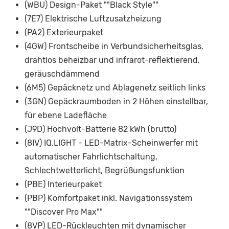
(WBU) Design-Paket ""Black Style""
(7E7) Elektrische Luftzusatzheizung
(PA2) Exterieurpaket
(4GW) Frontscheibe in Verbundsicherheitsglas,
drahtlos beheizbar und infrarot-reflektierend,
geräuschdämmend
(6M5) Gepäcknetz und Ablagenetz seitlich links
(3GN) Gepäckraumboden in 2 Höhen einstellbar,
für ebene Ladefläche
(J9D) Hochvolt-Batterie 82 kWh (brutto)
(8IV) IQ.LIGHT - LED-Matrix-Scheinwerfer mit
automatischer Fahrlichtschaltung,
Schlechtwetterlicht, Begrüßungsfunktion
(PBE) Interieurpaket
(PBP) Komfortpaket inkl. Navigationssystem
""Discover Pro Max""
(8VP) LED-Rückleuchten mit dynamischer