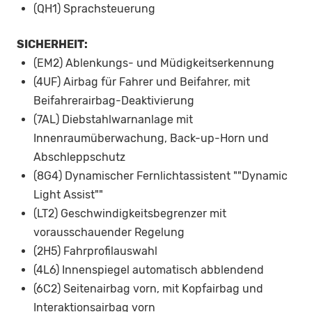
(QH1) Sprachsteuerung
SICHERHEIT:
(EM2) Ablenkungs- und Müdigkeitserkennung
(4UF) Airbag für Fahrer und Beifahrer, mit
Beifahrerairbag-Deaktivierung
(7AL) Diebstahlwarnanlage mit
Innenraumüberwachung, Back-up-Horn und
Abschleppschutz
(8G4) Dynamischer Fernlichtassistent ""Dynamic
Light Assist""
(LT2) Geschwindigkeitsbegrenzer mit
vorausschauender Regelung
(2H5) Fahrprofilauswahl
(4L6) Innenspiegel automatisch abblendend
(6C2) Seitenairbag vorn, mit Kopfairbag und
Interaktionsairbag vorn