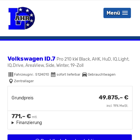
Menü
Volkswagen ID.7
Pro 210 kW Black, AHK, HuD, IQ.Light,
IQ.Drive, AreaView, Side, Winter, 19-Zoll
Fahrzeugnr.:
5124010
sofort lieferbar
Gebrauchtwagen
Zentrallager
49.875,– €
Grundpreis
incl. 19% MwSt.
771,– €
mtl.
Finanzierung