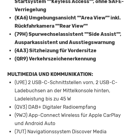
Startsystem ""Keyless Access"", ohne SAFE-
Verriegelung
(KA6) Umgebungsansicht ""Area View"" inkl.
Rückfahrkamera ""Rear View""
(79H) Spurwechselassistent ""Side Assist"",
Ausparkassistent und Ausstiegswarnung
(4A3) Sitzheizung für Vordersitze
(QR9) Verkehrszeichenerkennung
MULTIMEDIA UND KOMMUNIKATION:
(U9E) 2 USB-C-Schnittstellen vorn, 2 USB-C-
Ladebuchsen an der Mittelkonsole hinten,
Ladeleistung bis zu 45 W
(QV3) DAB+ Digitaler Radioempfang
(9WJ) App-Connect Wireless für Apple CarPlay
und Android Auto
(7UT) Navigationssystem Discover Media