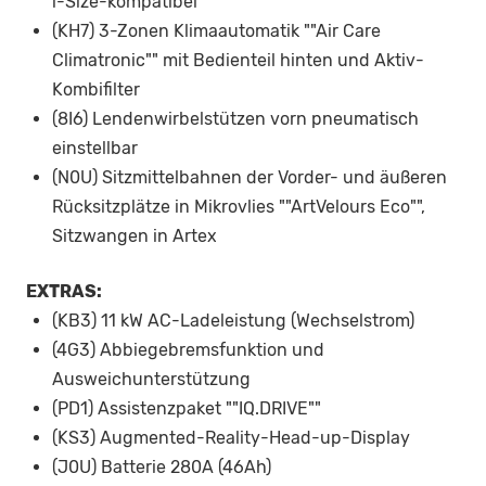
i-Size-kompatibel
(KH7) 3-Zonen Klimaautomatik ""Air Care
Climatronic"" mit Bedienteil hinten und Aktiv-
Kombifilter
(8I6) Lendenwirbelstützen vorn pneumatisch
einstellbar
(N0U) Sitzmittelbahnen der Vorder- und äußeren
Rücksitzplätze in Mikrovlies ""ArtVelours Eco"",
Sitzwangen in Artex
EXTRAS:
(KB3) 11 kW AC-Ladeleistung (Wechselstrom)
(4G3) Abbiegebremsfunktion und
Ausweichunterstützung
(PD1) Assistenzpaket ""IQ.DRIVE""
(KS3) Augmented-Reality-Head-up-Display
(J0U) Batterie 280A (46Ah)