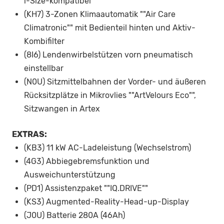
i-Size-kompatibel
(KH7) 3-Zonen Klimaautomatik ""Air Care
Climatronic"" mit Bedienteil hinten und Aktiv-
Kombifilter
(8I6) Lendenwirbelstützen vorn pneumatisch
einstellbar
(N0U) Sitzmittelbahnen der Vorder- und äußeren
Rücksitzplätze in Mikrovlies ""ArtVelours Eco"",
Sitzwangen in Artex
EXTRAS:
(KB3) 11 kW AC-Ladeleistung (Wechselstrom)
(4G3) Abbiegebremsfunktion und
Ausweichunterstützung
(PD1) Assistenzpaket ""IQ.DRIVE""
(KS3) Augmented-Reality-Head-up-Display
(J0U) Batterie 280A (46Ah)