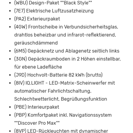
(WBU) Design-Paket ""Black Style""
(7E7) Elektrische Luftzusatzheizung
(PA2) Exterieurpaket
(4GW) Frontscheibe in Verbundsicherheitsglas,
drahtlos beheizbar und infrarot-reflektierend,
geräuschdämmend
(6M5) Gepäcknetz und Ablagenetz seitlich links
(3GN) Gepäckraumboden in 2 Höhen einstellbar,
für ebene Ladefläche
(J9D) Hochvolt-Batterie 82 kWh (brutto)
(8IV) IQ.LIGHT - LED-Matrix-Scheinwerfer mit
automatischer Fahrlichtschaltung,
Schlechtwetterlicht, Begrüßungsfunktion
(PBE) Interieurpaket
(PBP) Komfortpaket inkl. Navigationssystem
""Discover Pro Max""
(8VP) LED-Rückleuchten mit dynamischer