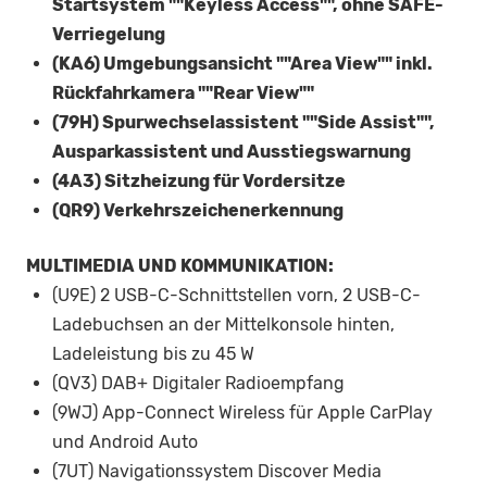
Startsystem ""Keyless Access"", ohne SAFE-
Verriegelung
(KA6) Umgebungsansicht ""Area View"" inkl.
Rückfahrkamera ""Rear View""
(79H) Spurwechselassistent ""Side Assist"",
Ausparkassistent und Ausstiegswarnung
(4A3) Sitzheizung für Vordersitze
(QR9) Verkehrszeichenerkennung
MULTIMEDIA UND KOMMUNIKATION:
(U9E) 2 USB-C-Schnittstellen vorn, 2 USB-C-
Ladebuchsen an der Mittelkonsole hinten,
Ladeleistung bis zu 45 W
(QV3) DAB+ Digitaler Radioempfang
(9WJ) App-Connect Wireless für Apple CarPlay
und Android Auto
(7UT) Navigationssystem Discover Media