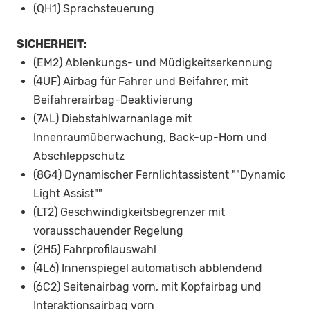
(QH1) Sprachsteuerung
SICHERHEIT:
(EM2) Ablenkungs- und Müdigkeitserkennung
(4UF) Airbag für Fahrer und Beifahrer, mit
Beifahrerairbag-Deaktivierung
(7AL) Diebstahlwarnanlage mit
Innenraumüberwachung, Back-up-Horn und
Abschleppschutz
(8G4) Dynamischer Fernlichtassistent ""Dynamic
Light Assist""
(LT2) Geschwindigkeitsbegrenzer mit
vorausschauender Regelung
(2H5) Fahrprofilauswahl
(4L6) Innenspiegel automatisch abblendend
(6C2) Seitenairbag vorn, mit Kopfairbag und
Interaktionsairbag vorn