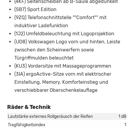
(4KF) Seitenscheiben ab B-Säule abgedunkelt
(SB7) Sport Edition
(9ZQ) Telefonschnittstelle ""Comfort"" mit
induktiver Ladefunktion
(1J2) Umfeldbeleuchtung mit Logoprojektion
(UD8) Volkswagen Logo vorn und hinten, Leiste
zwischen den Scheinwerfern sowie
Türgriffmulden beleuchtet
(KU3) Vordersitze mit Massageprogrammen
(3IA) ergoActive-Sitze vorn mit elektrischer
Einstellung, Memory, Komforteinstieg und
verschiebbarer Oberschenkelauflage
Räder & Technik
Lautstärke externes Rollgeräusch der Reifen
1 dB
Tragfähigkeitsindex
1