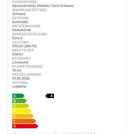
AUSSENFARBE
Aquamarinblau Metallic/ Dach Schwarz
INNENAUSSTATTUNG
Schwarz
GETRIEBE
Automatik
ANTRIEBSACHSE
Heckantrieb
SCHADSTOFFKLASSE
Euro 6
LEISTUNG
210 kW (286 PS)
KRAFTSTOFF
Elektro
KATEGORIE
Limousine
KILOMETERSTAND
10 km
ERSTZULASSUNG
01.05.2026
ZUSTAND
unfallfrei