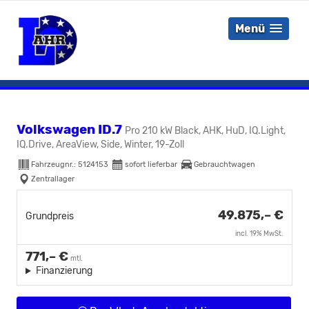
Menü
Volkswagen ID.7
Pro 210 kW Black, AHK, HuD, IQ.Light,
IQ.Drive, AreaView, Side, Winter, 19-Zoll
Fahrzeugnr.:
5124153
sofort lieferbar
Gebrauchtwagen
Zentrallager
49.875,– €
Grundpreis
incl. 19% MwSt.
771,– €
mtl.
Finanzierung