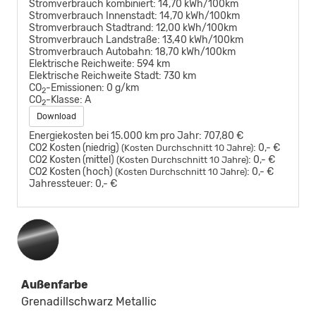
Stromverbrauch kombiniert:
14,70 kWh/100km
Stromverbrauch Innenstadt:
14,70 kWh/100km
Stromverbrauch Stadtrand:
12,00 kWh/100km
Stromverbrauch Landstraße:
13,40 kWh/100km
Stromverbrauch Autobahn:
18,70 kWh/100km
Elektrische Reichweite:
594 km
Elektrische Reichweite Stadt:
730 km
CO
-Emissionen:
0 g/km
2
CO
-Klasse:
A
2
Download
Energiekosten bei 15.000 km pro Jahr:
707,80 €
CO2 Kosten (niedrig)
:
0,- €
(Kosten Durchschnitt 10 Jahre)
CO2 Kosten (mittel)
:
0,- €
(Kosten Durchschnitt 10 Jahre)
CO2 Kosten (hoch)
:
0,- €
(Kosten Durchschnitt 10 Jahre)
Jahressteuer:
0,- €
Außenfarbe
Grenadillschwarz Metallic