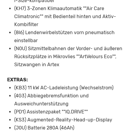
i-Size-kompatibel
(KH7) 3-Zonen Klimaautomatik ""Air Care
Climatronic"" mit Bedienteil hinten und Aktiv-
Kombifilter
(8I6) Lendenwirbelstützen vorn pneumatisch
einstellbar
(N0U) Sitzmittelbahnen der Vorder- und äußeren
Rücksitzplätze in Mikrovlies ""ArtVelours Eco"",
Sitzwangen in Artex
EXTRAS:
(KB3) 11 kW AC-Ladeleistung (Wechselstrom)
(4G3) Abbiegebremsfunktion und
Ausweichunterstützung
(PD1) Assistenzpaket ""IQ.DRIVE""
(KS3) Augmented-Reality-Head-up-Display
(J0U) Batterie 280A (46Ah)