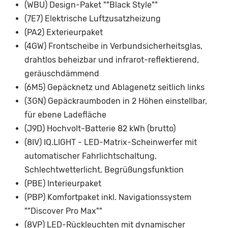
(WBU) Design-Paket ""Black Style""
(7E7) Elektrische Luftzusatzheizung
(PA2) Exterieurpaket
(4GW) Frontscheibe in Verbundsicherheitsglas,
drahtlos beheizbar und infrarot-reflektierend,
geräuschdämmend
(6M5) Gepäcknetz und Ablagenetz seitlich links
(3GN) Gepäckraumboden in 2 Höhen einstellbar,
für ebene Ladefläche
(J9D) Hochvolt-Batterie 82 kWh (brutto)
(8IV) IQ.LIGHT - LED-Matrix-Scheinwerfer mit
automatischer Fahrlichtschaltung,
Schlechtwetterlicht, Begrüßungsfunktion
(PBE) Interieurpaket
(PBP) Komfortpaket inkl. Navigationssystem
""Discover Pro Max""
(8VP) LED-Rückleuchten mit dynamischer