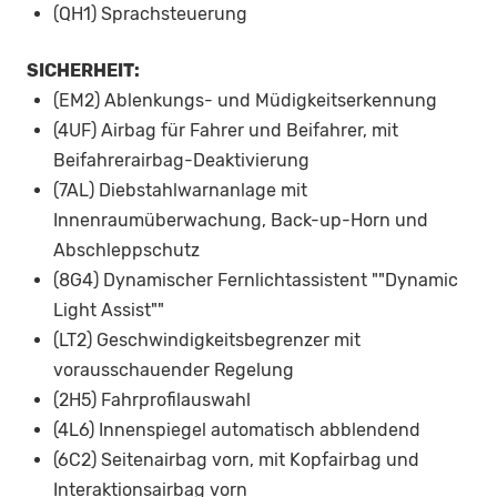
(QH1) Sprachsteuerung
SICHERHEIT:
(EM2) Ablenkungs- und Müdigkeitserkennung
(4UF) Airbag für Fahrer und Beifahrer, mit
Beifahrerairbag-Deaktivierung
(7AL) Diebstahlwarnanlage mit
Innenraumüberwachung, Back-up-Horn und
Abschleppschutz
(8G4) Dynamischer Fernlichtassistent ""Dynamic
Light Assist""
(LT2) Geschwindigkeitsbegrenzer mit
vorausschauender Regelung
(2H5) Fahrprofilauswahl
(4L6) Innenspiegel automatisch abblendend
(6C2) Seitenairbag vorn, mit Kopfairbag und
Interaktionsairbag vorn