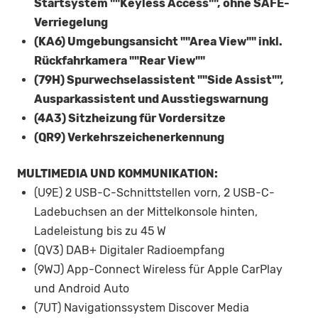
Startsystem ""Keyless Access"", ohne SAFE-
Verriegelung
(KA6) Umgebungsansicht ""Area View"" inkl.
Rückfahrkamera ""Rear View""
(79H) Spurwechselassistent ""Side Assist"",
Ausparkassistent und Ausstiegswarnung
(4A3) Sitzheizung für Vordersitze
(QR9) Verkehrszeichenerkennung
MULTIMEDIA UND KOMMUNIKATION:
(U9E) 2 USB-C-Schnittstellen vorn, 2 USB-C-
Ladebuchsen an der Mittelkonsole hinten,
Ladeleistung bis zu 45 W
(QV3) DAB+ Digitaler Radioempfang
(9WJ) App-Connect Wireless für Apple CarPlay
und Android Auto
(7UT) Navigationssystem Discover Media