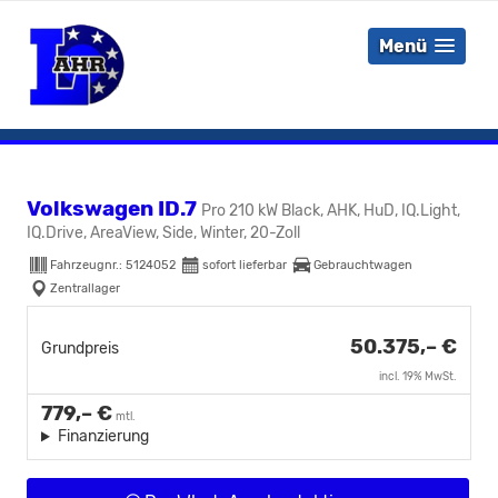
Menü
Volkswagen ID.7
Pro 210 kW Black, AHK, HuD, IQ.Light,
IQ.Drive, AreaView, Side, Winter, 20-Zoll
Fahrzeugnr.:
5124052
sofort lieferbar
Gebrauchtwagen
Zentrallager
50.375,– €
Grundpreis
incl. 19% MwSt.
779,– €
mtl.
Finanzierung