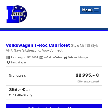
Menü
Volkswagen T-Roc Cabriolet
Style 1.5 TSI Style,
AHK, Navi, Sitzheizung, App-Connect
Fahrzeugnr.:
5124007
sofort lieferbar
Gebrauchtwagen
Zentrallager
22.995,– €
Grundpreis
Differenzbesteuert
356,– €
mtl.
Finanzierung