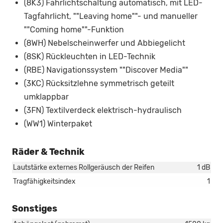
(8K3) Fahrlichtschaltung automatisch, mit LED-
Tagfahrlicht, ""Leaving home""- und manueller
""Coming home""-Funktion
(8WH) Nebelscheinwerfer und Abbiegelicht
(8SK) Rückleuchten in LED-Technik
(RBE) Navigationssystem ""Discover Media""
(3KC) Rücksitzlehne symmetrisch geteilt
umklappbar
(3FN) Textilverdeck elektrisch-hydraulisch
(WW1) Winterpaket
Räder & Technik
Lautstärke externes Rollgeräusch der Reifen
1 dB
Tragfähigkeitsindex
1
Sonstiges