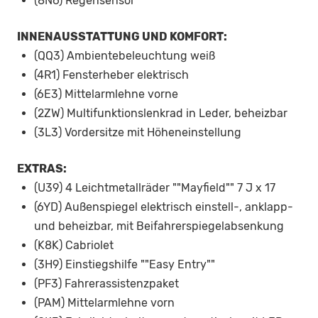
(8N6) Regensensor
INNENAUSSTATTUNG UND KOMFORT:
(QQ3) Ambientebeleuchtung weiß
(4R1) Fensterheber elektrisch
(6E3) Mittelarmlehne vorne
(2ZW) Multifunktionslenkrad in Leder, beheizbar
(3L3) Vordersitze mit Höheneinstellung
EXTRAS:
(U39) 4 Leichtmetallräder ""Mayfield"" 7 J x 17
(6YD) Außenspiegel elektrisch einstell-, anklapp-
und beheizbar, mit Beifahrerspiegelabsenkung
(K8K) Cabriolet
(3H9) Einstiegshilfe ""Easy Entry""
(PF3) Fahrerassistenzpaket
(PAM) Mittelarmlehne vorn