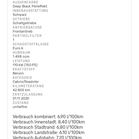
AUSSENFARBE
Deep Black Perleffekt
INNENAUSSTATTUNG
Schwarz
GETRIEBE
Schaltgetriebe
ANTRIEBSACHSE
Frontantrieb
PARTIKELFILTER
1
SCHADSTOFFKLASSE
Euro 6
HUBRAUM
1.498 ccm
LEISTUNG
110 kW (150 PS)
KRAFTSTOFF
Benzin
KATEGORIE
Cabrio/Roadster
KILOMETERSTAND
42.800 km
ERSTZULASSUNG
01.11.2020
ZUSTAND
unfallfrei
Verbrauch kombiniert:
6,90 l/100km
Verbrauch Innenstadt:
8,40 l/100km
Verbrauch Stadtrand:
6,80 l/100km
Verbrauch Landstraße:
6,10 l/100km
Verbrauch Autobahn:
7,20 l/100km