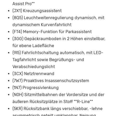
Assist Pro""
(JX1) Kreuzungsassistent
(8Q5) Leuchtweitenregulierung dynamisch, mit
dynamischem Kurvenfahrlicht
(FT4) Memory-Funktion für Parkassistent
(3GG) Gepäckraumboden in 2 Höhen einstellbar,
für ebene Ladefläche
(9I5) Fahrlichtschaltung automatisch, mit LED-
Tagfahrlicht sowie Begrüßungs- und
Verabschiedungslicht
(3CX) Netztrennwand
(7W7) Proaktives Insassenschutzsystem
(1N7) Progressivlenkung
(N0H) Sitzmittelbahnen der Vordersitze und der
äußeren Rücksitzplätze in Stoff ""R-Line""
(5KR) Rücksitzbank längs verschiebbar, -lehne
asymmetrisch geteilt umklappbar, Neigung