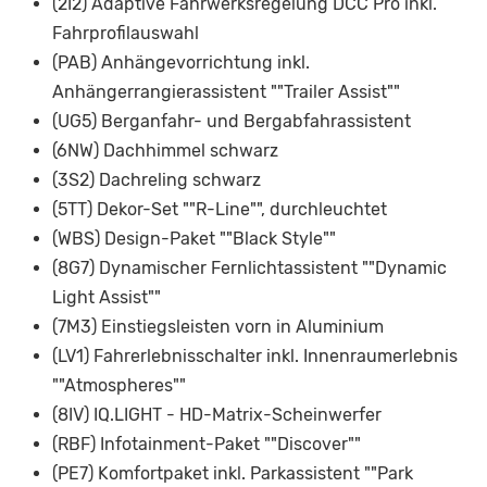
(2I2) Adaptive Fahrwerksregelung DCC Pro inkl.
Fahrprofilauswahl
(PAB) Anhängevorrichtung inkl.
Anhängerrangierassistent ""Trailer Assist""
(UG5) Berganfahr- und Bergabfahrassistent
(6NW) Dachhimmel schwarz
(3S2) Dachreling schwarz
(5TT) Dekor-Set ""R-Line"", durchleuchtet
(WBS) Design-Paket ""Black Style""
(8G7) Dynamischer Fernlichtassistent ""Dynamic
Light Assist""
(7M3) Einstiegsleisten vorn in Aluminium
(LV1) Fahrerlebnisschalter inkl. Innenraumerlebnis
""Atmospheres""
(8IV) IQ.LIGHT - HD-Matrix-Scheinwerfer
(RBF) Infotainment-Paket ""Discover""
(PE7) Komfortpaket inkl. Parkassistent ""Park