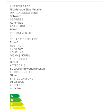
AUSSENFARBE
Nightshade Blue Metallic
INNENAUSSTATTUNG
Schwarz
GETRIEBE
Automatik
ANTRIEBSACHSE
Allrad
PARTIKELFILTER
1
SCHADSTOFFKLASSE
Euro 6
HUBRAUM
1.968 ccm
LEISTUNG
142 kW (193 PS)
KRAFTSTOFF
Diesel
KATEGORIE
SUV/Geländewagen/Pickup
KILOMETERSTAND
10 km
ERSTZULASSUNG
01.02.2026
ZUSTAND
unfallfrei