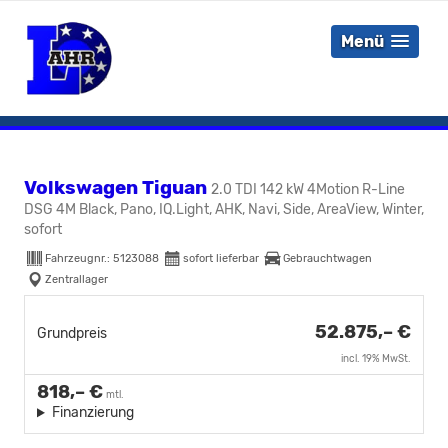
Menü
Volkswagen Tiguan
2.0 TDI 142 kW 4Motion R-Line
DSG 4M Black, Pano, IQ.Light, AHK, Navi, Side, AreaView, Winter,
sofort
Fahrzeugnr.:
5123088
sofort lieferbar
Gebrauchtwagen
Zentrallager
52.875,– €
Grundpreis
incl. 19% MwSt.
818,– €
mtl.
Finanzierung