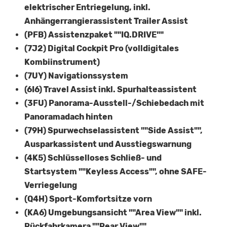
elektrischer Entriegelung, inkl.
Anhängerrangierassistent Trailer Assist
(PFB) Assistenzpaket ""IQ.DRIVE""
(7J2) Digital Cockpit Pro (volldigitales
Kombiinstrument)
(7UY) Navigationssystem
(6I6) Travel Assist inkl. Spurhalteassistent
(3FU) Panorama-Ausstell-/Schiebedach mit
Panoramadach hinten
(79H) Spurwechselassistent ""Side Assist"",
Ausparkassistent und Ausstiegswarnung
(4K5) Schlüsselloses Schließ- und
Startsystem ""Keyless Access"", ohne SAFE-
Verriegelung
(Q4H) Sport-Komfortsitze vorn
(KA6) Umgebungsansicht ""Area View"" inkl.
Rückfahrkamera ""Rear View""