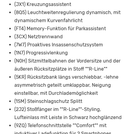
(JX1) Kreuzungsassistent
(8Q5) Leuchtweitenregulierung dynamisch, mit
dynamischem Kurvenfahrlicht
(FT4) Memory-Funktion für Parkassistent
(3CX) Netztrennwand
(7W7) Proaktives Insassenschutzsystem
(1N7) Progressivlenkung
(N0H) Sitzmittelbahnen der Vordersitze und der
äußeren Rücksitzplätze in Stoff ""R-Line""
(5KR) Rücksitzbank längs verschiebbar, -lehne
asymmetrisch geteilt umklappbar, Neigung
einstellbar, mit Durchlademöglichkeit
(1SM) Steinschlagschutz Splitt
(2J2) Stoßfänger im ""R-Line""-Styling,
Lufteinlass mit Leiste in Schwarz hochglänzend
(9ZQ) Telefonschnittstelle ""Comfort"" mit
induktiver Ladefunktion für 2 Smartphones,