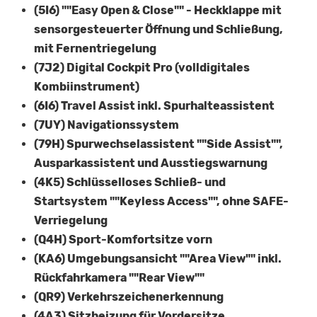
(5I6) ""Easy Open & Close"" - Heckklappe mit
sensorgesteuerter Öffnung und Schließung,
mit Fernentriegelung
(7J2) Digital Cockpit Pro (volldigitales
Kombiinstrument)
(6I6) Travel Assist inkl. Spurhalteassistent
(7UY) Navigationssystem
(79H) Spurwechselassistent ""Side Assist"",
Ausparkassistent und Ausstiegswarnung
(4K5) Schlüsselloses Schließ- und
Startsystem ""Keyless Access"", ohne SAFE-
Verriegelung
(Q4H) Sport-Komfortsitze vorn
(KA6) Umgebungsansicht ""Area View"" inkl.
Rückfahrkamera ""Rear View""
(QR9) Verkehrszeichenerkennung
(4A3) Sitzheizung für Vordersitze