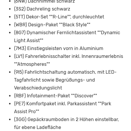
(6NW) Dachhimmel schwarz
(3S2) Dachreling schwarz
(5TT) Dekor-Set ""R-Line"", durchleuchtet
(WBR) Design-Paket ""Black Style""
(8G7) Dynamischer Fernlichtassistent ""Dynamic
Light Assist""
(7M3) Einstiegsleisten vorn in Aluminium
(LV1) Fahrerlebnisschalter inkl. Innenraumerlebnis
""Atmospheres""
(9I5) Fahrlichtschaltung automatisch, mit LED-
Tagfahrlicht sowie Begrüßungs- und
Verabschiedungslicht
(RBF) Infotainment-Paket ""Discover""
(PE7) Komfortpaket inkl. Parkassistent ""Park
Assist Pro""
(3GG) Gepäckraumboden in 2 Höhen einstellbar,
für ebene Ladefläche