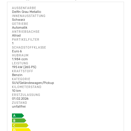
AUSSENFARBE
Delfin Grau Metallic
INNENAUSSTATTUNG
Schwarz
GETRIEBE
Automatik
ANTRIEBSACHSE
Allrad
PARTIKELFILTER
1
SCHADSTOFFKLASSE
Euro 6
HUBRAUM
1.984 ccm
LEISTUNG
195 kW (265 PS)
KRAFTSTOFF
Benzin
KATEGORIE
SUV/Geländewagen/Pickup
KILOMETERSTAND
10 km
ERSTZULASSUNG
01.02.2026
ZUSTAND
unfallfrei