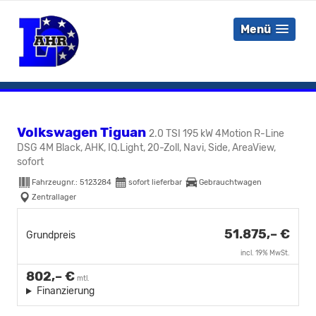
Menü
Volkswagen Tiguan
2.0 TSI 195 kW 4Motion R-Line
DSG 4M Black, AHK, IQ.Light, 20-Zoll, Navi, Side, AreaView,
sofort
Fahrzeugnr.:
5123284
sofort lieferbar
Gebrauchtwagen
Zentrallager
51.875,– €
Grundpreis
incl. 19% MwSt.
802,– €
mtl.
Finanzierung